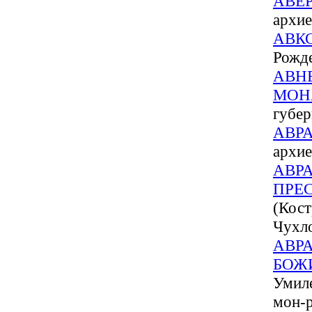
АВЕ
архие
АВК
Рожд
АВН
МОН
губер
АВР
архие
АВР
ПРЕ
(Кост
Чухло
АВР
БОЖ
Умиле
мон-р