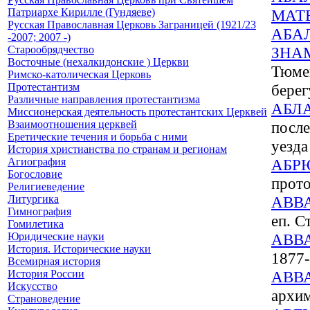
Патриархе Кирилле (Гундяеве)
МАТ
Русская Православная Церковь Заграницей (1921/23
АБА
-2007; 2007 -)
Старообрядчество
ЗНА
Восточные (нехалкидонские ) Церкви
Тюмен
Римско-католическая Церковь
Протестантизм
берег
Различные направления протестантизма
АБЛ
Миссионерская деятельность протестантских Церквей
Взаимоотношения церквей
после
Еретические течения и борьба с ними
уезда
История христианства по странам и регионам
Агиография
АБР
Богословие
прот
Религиеведение
Литургика
АВВ
Гимнография
еп. С
Гомилетика
Юридические науки
АВВ
История. Исторические науки
1877-
Всемирная история
История России
АВВ
Искусство
архим
Страноведение