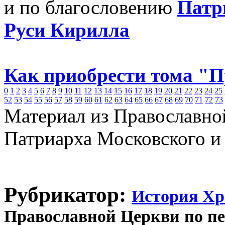
и по благословению
Патр
Руси Кирилла
Как приобрести тома "
0
1
2
3
4
5
6
7
8
9
10
11
12
13
14
15
16
17
18
19
20
21
22
23
24
25
52
53
54
55
56
57
58
59
60
61
62
63
64
65
66
67
68
69
70
71
72
73
Материал из Православно
Патриарха Московского и
Рубрикатор:
История Хр
Православной Церкви по п