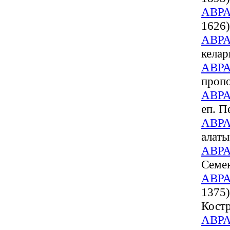
АВР
1626)
АВР
келар
АВР
проп
АВР
еп. П
АВР
алаты
АВР
Семен
АВР
1375)
Костр
АВР