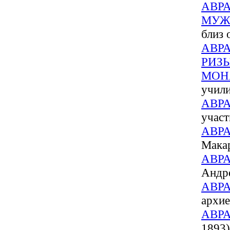
АВР
МУЖ
близ 
АВР
РИЗ
МОН
учил
АВР
учас
АВР
Мака
АВР
Андре
АВР
архие
АВР
1893)