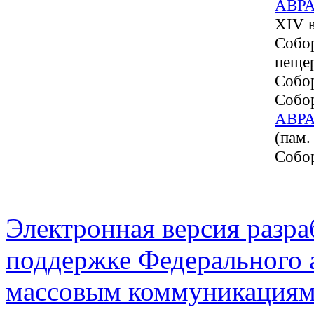
АВР
XIV в
Собо
пещер
Собор
Собор
АВР
(пам.
Собор
Электронная версия разр
поддержке Федерального а
массовым коммуникация