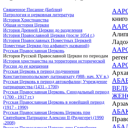
Священное Писание (Библия)
ААР
Патрология и церковная литература
книго
История Христианства
Общая история Церкви
ААР
История Древней Церкви до разделения
Алипи
История Православной Церкви (после 1054 г.)
История Православных Поместных Церквей
Ладож
Поместные Церкви (по алфавиту названий)
ААР
Русская Православная Церковь
История Русской Православной Церкви по периодам
реген
История христианства на территории исторической
ААР
России до ее крещения
Русская Церковь в период подчинения
Арха
Константинопольскому патриархату (988- нач. XV в.)
АБА
Русская Церковь в период автокефалии; Учреждение
патриаршества (1431 - 1700)
ВЕЛ
Русская Православная Церковь. Синодальный период
ЖЕН
(1700 - 1917 гг.)
Русская Православная Церковь в новейший период
Арзам
(1917 - 1990)
АБА
Русская Православная Церковь Церковь при
Святейшем Патриархе Алексии II (Ридигере) (1990
Прав
-2008)
АБА
Русская Православная Церковь при Святейшем