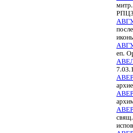
митр.
РПЦЗ
АВГ
после
икон
АВГ
еп. О
АВЕ
7.03.
АВЕ
архи
АВЕ
архим
АВЕ
свящ.
испов