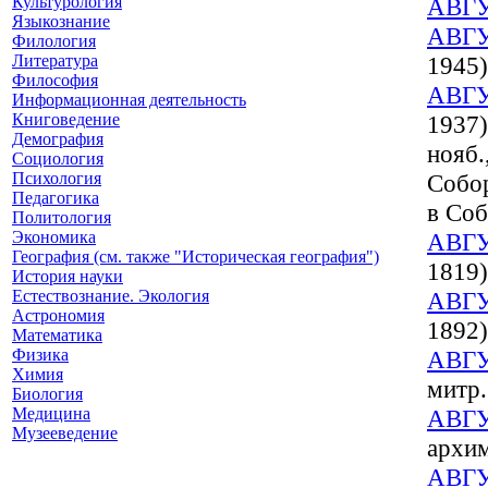
Культурология
АВГ
Языкознание
АВГ
Филология
Литература
1945)
Философия
АВГ
Информационная деятельность
Книговедение
1937)
Демография
нояб.
Социология
Психология
Собор
Педагогика
в Соб
Политология
Экономика
АВГ
География (см. также "Историческая география")
1819)
История науки
Естествознание. Экология
АВГ
Астрономия
1892)
Математика
Физика
АВГ
Химия
митр.
Биология
Медицина
АВГ
Музееведение
архи
АВГ