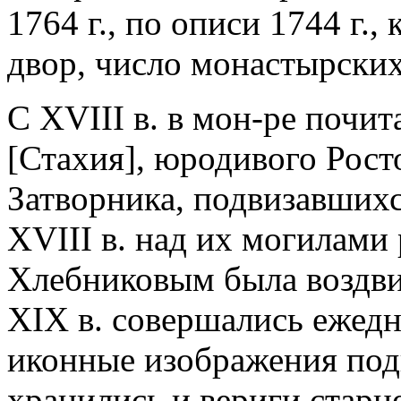
1764 г., по описи 1744 г.
двор, число монастырских
С XVIII в. в мон-ре почи
[Стахия], юродивого Рост
Затворника, подвизавшихся
XVIII в. над их могилами
Хлебниковым была воздвиг
XIX в. совершались ежед
иконные изображения под
хранились и вериги старце