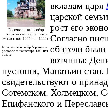
вкладам царя
царской семьи
рост его экон
Богоявленский собор
Авраамиева ростовского
Согласно писц
монастыря. 1554 или 1555 г.
обители были
Богоявленский собор Авраамиева
ростовского монастыря. 1554 или
1555 г.
вотчины: Дени
пустоши, Манатьин стан. 
свидетельствуют о прина
Сотемском, Холмецком, С
Епифанского и Переславс