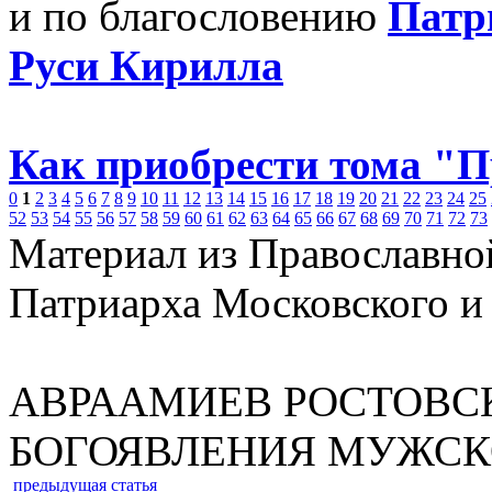
и по благословению
Патр
Руси Кирилла
Как приобрести тома "
0
1
2
3
4
5
6
7
8
9
10
11
12
13
14
15
16
17
18
19
20
21
22
23
24
25
52
53
54
55
56
57
58
59
60
61
62
63
64
65
66
67
68
69
70
71
72
73
Материал из Православно
Патриарха Московского и
АВРААМИЕВ РОСТОВСК
БОГОЯВЛЕНИЯ МУЖСК
предыдущая статья