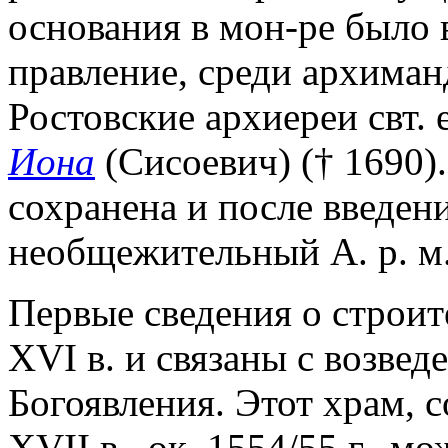
основания в мон-ре было
правление, среди архиман
Ростовские архиереи свт. 
Иона
(Сисоевич) († 1690)
сохранена и после введени
необщежительный А. р. м.
Первые сведения о строит
XVI в. и связаны с возвед
Богоявления. Этот храм, с
XVII в., ок. 1554/55 г., м