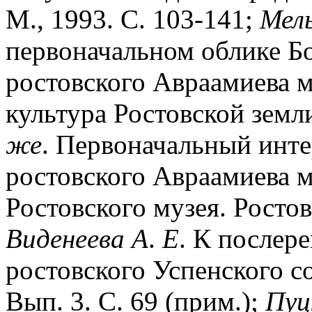
М., 1993. С. 103-141;
Мел
первоначальном облике Бо
ростовского Авраамиева м
культура Ростовской земли
же
. Первоначальный инте
ростовского Авраамиева м
Ростовского музея. Ростов,
Виденеева
А
.
Е
. К послер
ростовского Успенского со
Вып. 3. С. 69 (прим.);
Пуц