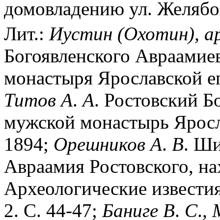
домовладению ул. Желябов
Лит.:
Иустин
(Охотин),
а
Богоявленского Авраамие
монастыря Ярославской еп
Титов
А
.
А
. Ростовский Б
мужской монастырь Яросла
1894;
Орешников
А
.
В
. Ши
Авраамия Ростовского, на
Археологические известия
2. С. 44-47;
Баниге
В
.
С
.
,