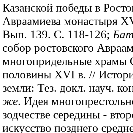
Казанской победы в Росто
Авраамиева монастыря XVI
Вып. 139. С. 118-126;
Бат
собор ростовского Авраа
многопридельные храмы С
половины XVI в. // Истор
земли: Тез. докл. науч. ко
же
. Идея многопрестольн
зодчестве середины - втор
искусство позднего средне