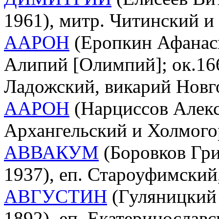
1961), митр. Читинский и
ААРОН
(Еропкин Афанас
Алипий [Олимпий]; ок.166
Ладожский, викарий Новг
ААРОН
(Нарциссов Алексе
Архангельский и Холмого
АВВАКУМ
(Боровков Гри
1937), еп. Староуфимски
АВГУСТИН
(Гуляницкий 
1892), еп. Екатеринослав