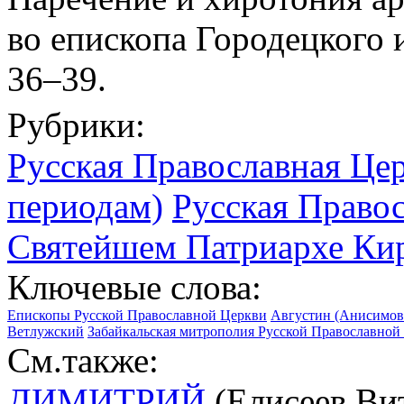
во епископа Городецкого 
36–39.
Рубрики:
Русская Православная Цер
периодам)
Русская Право
Святейшем Патриархе Кир
Ключевые слова:
Епископы Русской Православной Церкви
Августин (Анисимов 
Ветлужский
Забайкальская митрополия Русской Православной
См.также:
ДИМИТРИЙ
(Елисеев Вит