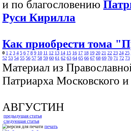
и по благословению
Патр
Руси Кирилла
Как приобрести тома "
0
1
2
3
4
5
6
7
8
9
10
11
12
13
14
15
16
17
18
19
20
21
22
23
24
25
52
53
54
55
56
57
58
59
60
61
62
63
64
65
66
67
68
69
70
71
72
73
Материал из Православно
Патриарха Московского и
АВГУСТИН
предыдущая статья
следующая статья
печать