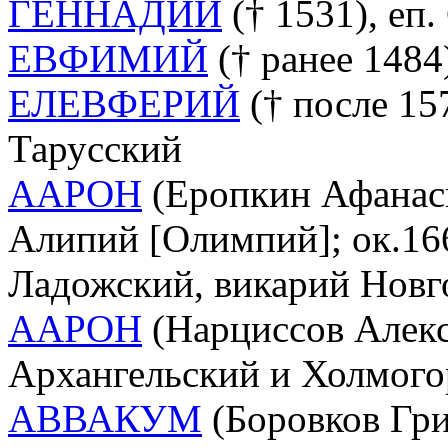
ГЕННАДИЙ
(† 1531), еп
ЕВФИМИЙ
(† ранее 1484
ЕЛЕВФЕРИЙ
(† после 157
Тарусский
ААРОН
(Еропкин Афанас
Алипий [Олимпий]; ок.166
Ладожский, викарий Новг
ААРОН
(Нарциссов Алексе
Архангельский и Холмого
АВВАКУМ
(Боровков Гри