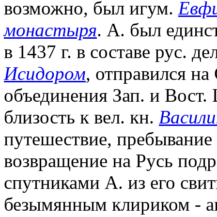
возможно, был игум.
Евфи
монастыря
. А. был един
в 1437 г. в составе рус. д
Исидором
, отправился н
объединения Зап. и Вост. 
близость к вел. кн.
Васили
путешествие, пребывание 
возвращение на Русь под
спутниками А. из его сви
безымянным клириком - а