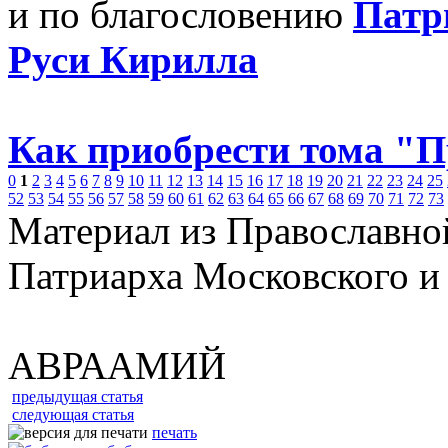
и по благословению
Патр
Руси Кирилла
Как приобрести тома "
0
1
2
3
4
5
6
7
8
9
10
11
12
13
14
15
16
17
18
19
20
21
22
23
24
25
52
53
54
55
56
57
58
59
60
61
62
63
64
65
66
67
68
69
70
71
72
73
Материал из Православно
Патриарха Московского и
АВРААМИЙ
предыдущая статья
следующая статья
печать