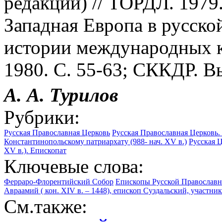
редакции) // ТОРДЛ. 1979.
Западная Европа в русско
истории международных ку
1980. С. 55-63; СККДР. Вып
А. А. Турилов
Рубрики:
Русская Православная Церковь
Русская Православная Церковь. 
Константинопольскому патриархату (988- нач. XV в.)
Русская 
XV в.). Епископат
Ключевые слова:
Ферраро-Флорентийский Собор
Епископы Русской Православ
Авраамий ( кон. XIV в. – 1448), епископ Суздальский, участн
См.также: