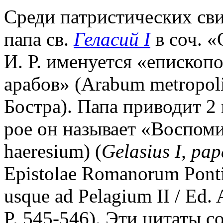
Среди патристических сви
папа св.
Геласий I
в соч. «
И. Р. именуется «епископ
арабов» (Arabum metropoli
Бостра). Папа приводит 2 
рое он называет «Воспом
haeresium) (
Gelasius I, pap
Epistolae Romanorum Ponti
usque ad Pelagium II / Ed. 
P. 545-546). Эти цитаты с