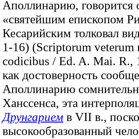
Аполлинарию, говорится о
«святейшим епископом Ри
Кесарийским толковал вид
1-16) (Scriptorum veterum n
codicibus / Ed. A. Mai. R.,
как достоверность сообще
Аполлинарию сомнительн
Ханссенса, эта интерполя
Друнгарием
в VII в., пос
высокообразованный чело