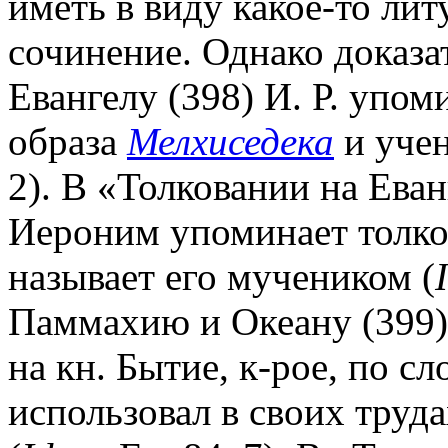
иметь в виду какое-то ли
сочинение. Однако доказа
Евангелу (398) И. Р. упом
образа
Мелхиседека
и учен
2). В «Толковании на Еван
Иероним упоминает толков
называет его мучеником (
Паммахию и Океану (399) 
на кн. Бытие, к-рое, по с
использовал в своих труда