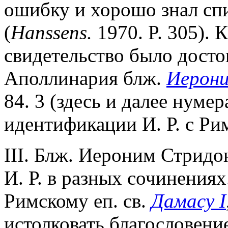
ошибку и хорошо знал спи
(
Hanssens.
1970. P. 305). 
свидетельство было дост
Аполлинария блж.
Иерон
84. 3 (здесь и далее нуме
идентификации И. Р. с Ри
III. Блж. Иероним Стрид
И. Р. в разных сочинениях
Римскому еп. св.
Дамасу I
истолковать благословение