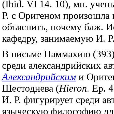
(Ibid. VI 14. 10), мн. уче
Р. с Оригеном произошла 
объяснить, почему блж. И
кафедру, занимаемую И. Р
В письме Паммахию (393)
среди александрийских а
Александрийским
и Ориген
Шестоднева (
Hieron.
Ep. 4
И. Р. фигурирует среди а
языческую философию дл