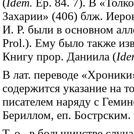
(
Idem.
Ep. 84. 7). В «Толк
Захарии» (406) блж. Иеро
И. Р. были в основном ал
Prol.). Ему было также изв
Книгу прор. Даниила (
Ide
В лат. переводе «Хроники»
содержится указание на т
писателем наряду с Гемин
Бериллом, еп. Бострским.
Т. о., в большинстве случ