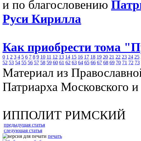
и по благословению
Патр
Руси Кирилла
Как приобрести тома "
0
1
2
3
4
5
6
7
8
9
10
11
12
13
14
15
16
17
18
19
20
21
22
23
24
25
52
53
54
55
56
57
58
59
60
61
62
63
64
65
66
67
68
69
70
71
72
73
Материал из Православно
Патриарха Московского и
ИППОЛИТ РИМСКИЙ
предыдущая статья
следующая статья
печать