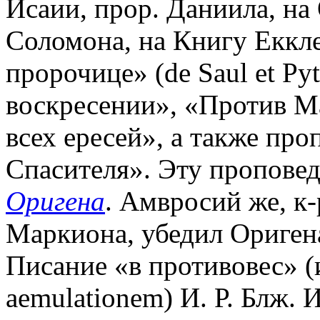
Исаии, прор. Даниила, на
Соломона, на Книгу Еккле
пророчице» (de Saul et Py
воскресении», «Против М
всех ересей», а также пр
Спасителя». Эту проповед
Оригена
. Амвросий же, к-
Маркиона, убедил Оригена
Писание «в противовес» (и
aemulationem) И. Р. Блж. 