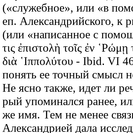
(«служебное», или «в пом
еп. Александрийского, к 
(или «написанное с помощ
τις ἐπιστολὴ τοῖς ἐν ῾Ρώμῃ
διὰ ῾Ιππολύτου - Ibid. VI 
понять ее точный смысл н
Не ясно также, идет ли ре
рый упоминался ранее, ил
же имя. Тем не менее связ
Александрией дала исслед