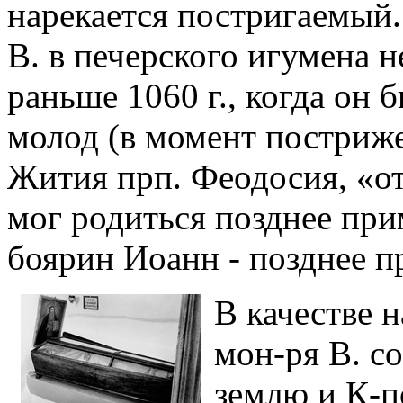
нарекается постригаемый.
В. в печерского игумена н
раньше 1060 г., когда он 
молод (в момент постриж
Жития прп. Феодосия, «от
мог родиться позднее прим
боярин Иоанн - позднее п
В качестве 
мон-ря В. с
землю и К-п