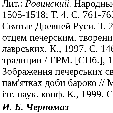
Лит.:
Ровинский.
Народные 
1505-1518; Т. 4. С. 761-7
Святые Древней Руси. Т. 
отцем печерским, творени
лаврських. К., 1997. С. 1
традиции / ГРМ. [СПб.], 1
Зображення печерських св
пам'ятках доби бароко // 
iзт. наук. конф. К., 1999. С
И. Б. Черномаз