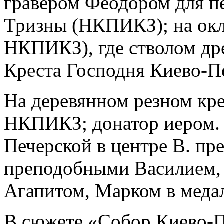
гравером Феодором для п
Тризны (НКПИКЗ); на окл
НКПИКЗ), где стволом др
Креста Господня Киево-П
На деревянном резном кре
НКПИКЗ; донатор иером. 
Печерской в центре В. пре
преподобными Василием,
Агапитом, Марком в медал
В сюжете «Собор Киево-П