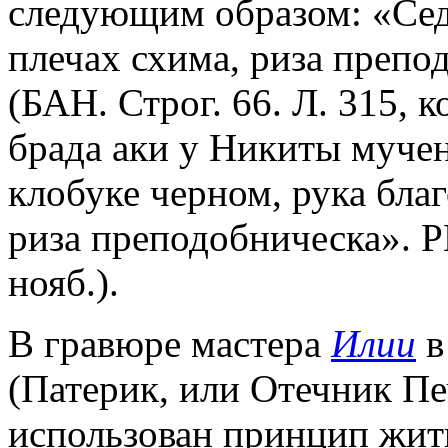
следующим образом: «Сед,
плечах схима, риза препо
(БАН. Строг. 66. Л. 315, к
брада аки у Никиты мучени
клобуке черном, рука благ
риза преподобническа». РН
нояб.).
В гравюре мастера
Илии
в
(Патерик, или Отечник Печ
использован принцип жити