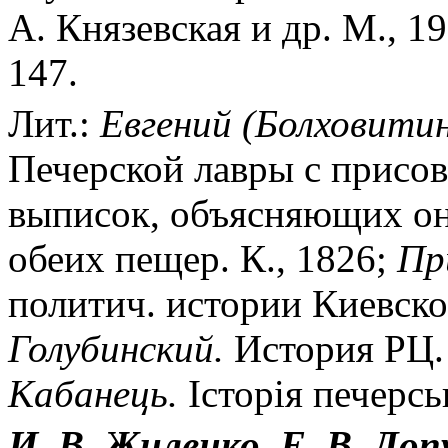
А. Князевская и др. М., 19
147.
Лит.:
Евгений (Болховитин
Печерской лавры с присо
выписок, объясняющих он
обеих пещер. К., 1826;
При
политич. истории Киевско
Голубинский.
История РЦ. Ч
Кабанець.
Iсторiя печерськ
И. В. Жиленко, Е. В. Лоп