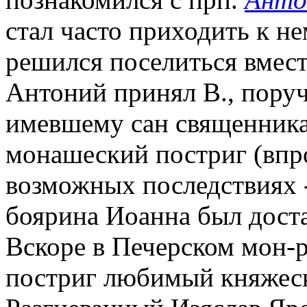
стал часто приходить к н
решился поселиться вмест
Антоний принял В., пору
имевшему сан священника
монашеский постриг (впро
возможных последствиях -
боярина Иоанна был доста
Вскоре в Печерском мон-
постриг любимый княжес