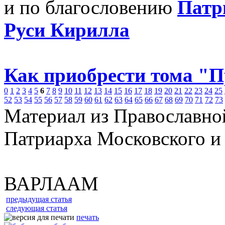
и по благословению
Патр
Руси Кирилла
Как приобрести тома "
0
1
2
3
4
5
6
7
8
9
10
11
12
13
14
15
16
17
18
19
20
21
22
23
24
25
52
53
54
55
56
57
58
59
60
61
62
63
64
65
66
67
68
69
70
71
72
73
Материал из Православно
Патриарха Московского и
ВАРЛААМ
предыдущая статья
следующая статья
печать