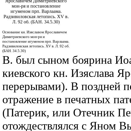
Ярославичем Димитриевского
мон-ря и постановление
игуменом прп. Варлаама.
Радзивиловская летопись. XV в.
Л. 92 об. (БАН. 34.5.30)
Основание кн. Изяславом Ярославичем
Димитриевского мон-ря и
постановление игуменом прп. Варлаама.
Радзивиловская летопись. XV в. Л. 92 об.
(БАН. 34.5.30)
В. был сыном боярина Иоа
киевского кн. Изяслава Яр
перерывами). В поздней 
отражение в печатных пат
(Патерик, или Отечник Печ
отождествлялся с Яном В