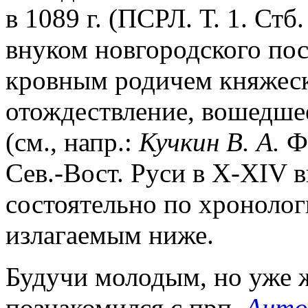
в 1089 г. (ПСРЛ. Т. 1. Стб
внуком новгородского пос
кровным родичем княжеск
отождествление, вошедше
(см., напр.:
Кучкин В. А.
Фо
Сев.-Вост. Руси в X-XIV вв
состоятельно по хроноло
излагаемым ниже.
Будучи молодым, но уже 
познакомился с прп.
Анто