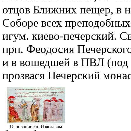
отцов Ближних пещер, в н
Соборе всех преподобных
игум. киево-печерский. С
прп. Феодосия Печерского
и в вошедшей в ПВЛ (под 
прозвася Печерский мона
Основание кн. Изяславом