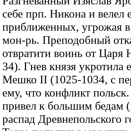
Разгневанный Изяслав Яро
себе прп. Никона и велел 
приближенных, угрожая в
мон-рь. Преподобный отка
отвратити воинь от Царя 
34). Гнев князя укротила е
Мешко II (1025-1034, с п
ему, что конфликт польск.
привел к большим бедам 
распад Древнепольского гос-