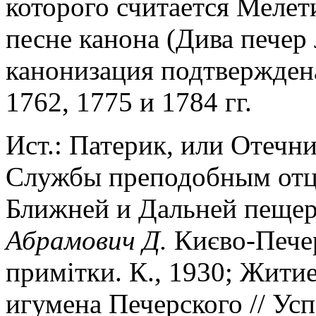
которого считается Мелет
песне канона (Дива печер л
канонизация подтвержден
1762, 1775 и 1784 гг.
Ист.: Патерик, или Отечни
Службы преподобным отц
Ближней и Дальней пещере
Абрамович Д.
Києво-Печер
примiтки. К., 1930; Жити
игумена Печерского // Успе