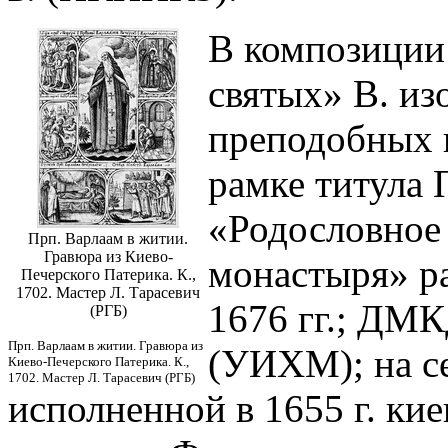
В композиции
святых» В. из
преподобных и
рамке титула 
«Родословное
Прп. Варлаам в житии.
Гравюра из Киево-
монастыря» ра
Печерского Патерика. К.,
1702. Мастер Л. Тарасевич
1676 гг.; ДМКД
(РГБ)
Прп. Варлаам в житии. Гравюра из
(УИХМ); на с
Киево-Печерского Патерика. К.,
1702. Мастер Л. Тарасевич (РГБ)
исполненной в 1655 г. ки