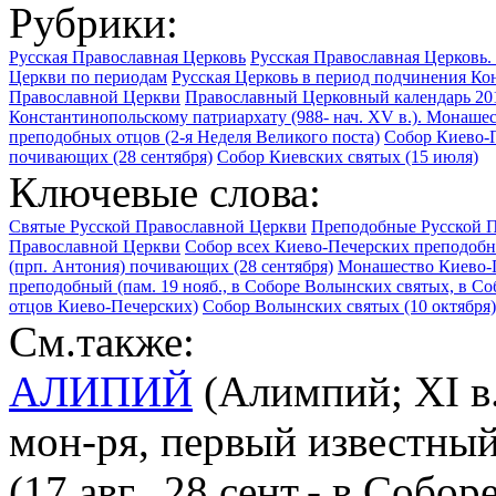
Рубрики:
Русская Православная Церковь
Русская Православная Церковь.
Церкви по периодам
Русская Церковь в период подчинения Кон
Православной Церкви
Православный Церковный календарь 201
Константинопольскому патриархату (988- нач. XV в.). Монаше
преподобных отцов (2-я Неделя Великого поста)
Собор Киево-П
почивающих (28 сентября)
Собор Киевских святых (15 июля)
Ключевые слова:
Святые Русской Православной Церкви
Преподобные Русской 
Православной Церкви
Собор всех Киево-Печерских преподоб
(прп. Антония) почивающих (28 сентября)
Монашество Киево-
преподобный (пам. 19 нояб., в Соборе Волынских святых, в С
отцов Киево-Печерских)
Собор Волынских святых (10 октября)
См.также:
АЛИПИЙ
(Алимпий; XI в.
мон-ря, первый известный
(17 авг., 28 сент.- в Соб