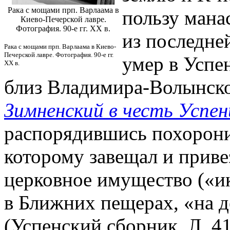
Рака с мощами прп. Варлаама в
пользу мана
Киево-Печерской лавре.
Фотография. 90-е гг. XX в.
из последней
Рака с мощами прп. Варлаама в Киево-
Печерской лавре. Фотография. 90-е гг.
умер в Успе
XX в.
близ Владимира-Волынско
Зимненский в честь Успен
распорядившись похорони
которому завещал и приве
церковное имущество («ик
в Ближних пещерах, «на д
(Успенский сборник. Л. 41