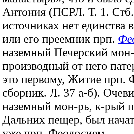
Антония (ПСРЛ. Т. 1. Стб.
источниках нет единства в
или его преемник прп.
Фе
наземный Печерский мон-
производный от него пат
это первому, Житие прп. 
сборник. Л. 37 а-б). Оче
наземный мон-рь, к-рый п
Дальних пещер, был начат
уже прп. Феодосием.