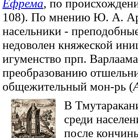
Ефрема
, по происхождени
108). По мнению Ю. А. Арт
насельники - преподобны
недоволен княжеской ини
игуменство прп. Варлаама
преобразованию отшельн
общежительный мон-рь (
В Тмутаракани
среди населен
после кончины