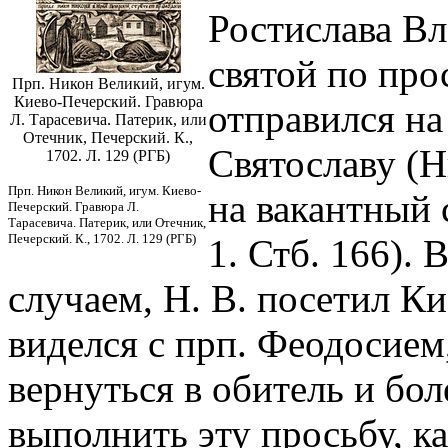
Ростислава Вл
святой по про
Прп. Никон Великий, игум.
Киево-Печерский. Гравюра
отправился на
Л. Тарасевича. Патерик, или
Отечник, Печерский. К.,
Святославу (
1702. Л. 129 (РГБ)
Прп. Никон Великий, игум. Киево-
на вакантный 
Печерский. Гравюра Л.
Тарасевича. Патерик, или Отечник,
Печерский. К., 1702. Л. 129 (РГБ)
1. Стб. 166).
случаем, Н. В. посетил К
виделся с прп. Феодосием
вернуться в обитель и бол
выполнить эту просьбу, к