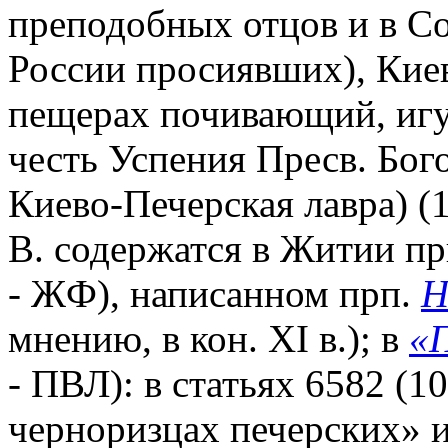
преподобных отцов и в Со
России просиявших), Кие
пещерах почивающий, игу
честь Успения Пресв. Бог
Киево-Печерская лавра) (1
В. содержатся в Житии пр
- ЖФ), написанном прп.
Н
мнению, в кон. XI в.); в
«П
- ПВЛ): в статьях 6582 (1
черноризцах печерских» и 