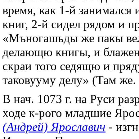
время, как 1-й занимался 
книг, 2-й сидел рядом и п
«Мъногашьды же пакы ве
делающю книгы, и блаже
скраи того седящю и пряд
таковууму делу» (Там же. 
В нач. 1073 г. на Руси ра
ходе к-рого младшие Ярос
(Андрей) Ярославич
- изгн