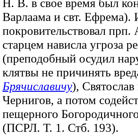
Н. В. в свое время был ко
Варлаама и свт. Ефрема). 
покровительствовал прп. А
старцем нависла угроза р
(преподобный осудил нар
клятвы не причинять вред
Брячиславичу
), Святосла
Чернигов, а потом содейс
пещерного Богородичного
(ПСРЛ. Т. 1. Стб. 193).