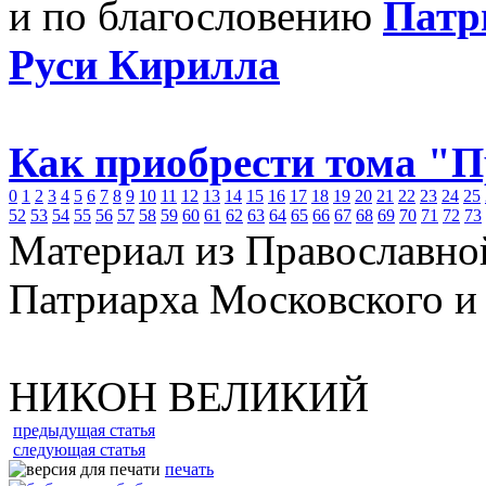
и по благословению
Патр
Руси Кирилла
Как приобрести тома "
0
1
2
3
4
5
6
7
8
9
10
11
12
13
14
15
16
17
18
19
20
21
22
23
24
25
52
53
54
55
56
57
58
59
60
61
62
63
64
65
66
67
68
69
70
71
72
73
Материал из Православно
Патриарха Московского и
НИКОН ВЕЛИКИЙ
предыдущая статья
следующая статья
печать