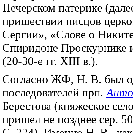
Печерском патерике (дале
пришествии писцов церко
Сергии», «Слове о Никите
Спиридоне Проскурнике 
(20-30-е гг. XIII в.).
Согласно ЖФ, Н. В. был 
последователей прп.
Анто
Берестова (княжеское сел
пришел не позднее сер. 50-х
С. 224). Именно Н. В., к