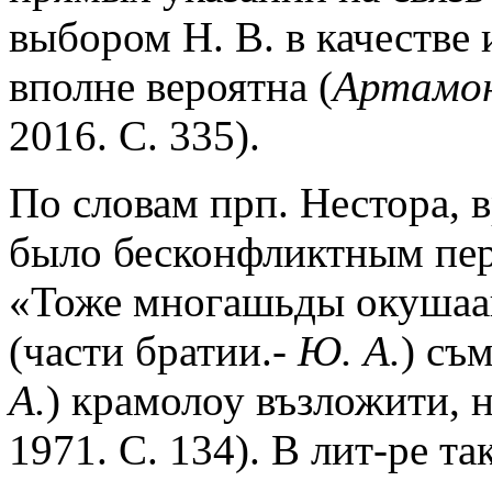
выбором Н. В. в качестве 
вполне вероятна (
Артамон
2016. С. 335).
По словам прп. Нестора, в
было бесконфликтным пер
«Тоже многашьды окушааш
(части братии.-
Ю. А.
) съ
А.
) крамолоу възложити, 
1971. С. 134). В лит-ре та