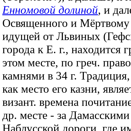
Енномовой долиной
, и да
Освященного и Мёртвому м
идущей от Львиных (Гефс
города к Е. г., находится 
этом месте, по греч. прав
камнями в 34 г. Традиция
как место его казни, явля
визант. времена почитани
др. месте - за Дамасскими
Наблусской дороги, где и