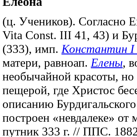
Елеона
(ц. Учеников). Согласно 
Vita Const. III 41, 43) и
(333), имп.
Константин I
матери, равноап.
Елены
, 
необычайной красоты, но 
пещерой, где Христос бес
описанию Бурдигальского
построен «невдалеке» от 
путник 333 г. // ППС. 1882.