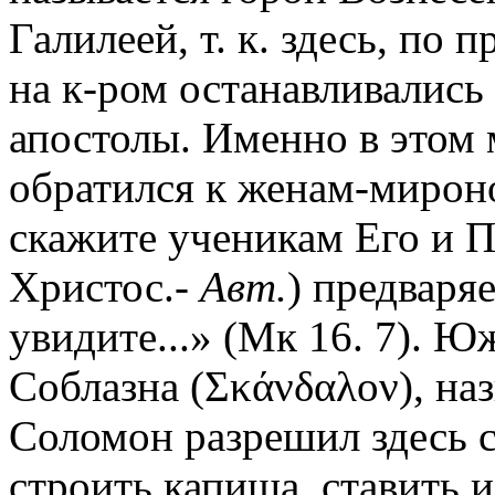
Галилеей, т. к. здесь, по
на к-ром останавливались п
апостолы. Именно в этом 
обратился к женам-мироно
скажите ученикам Его и П
Христос.-
Авт.
) предваряе
увидите...» (Мк 16. 7). 
Соблазна (Σκάνδαλον), наз
Соломон разрешил здесь 
строить капища, ставить 