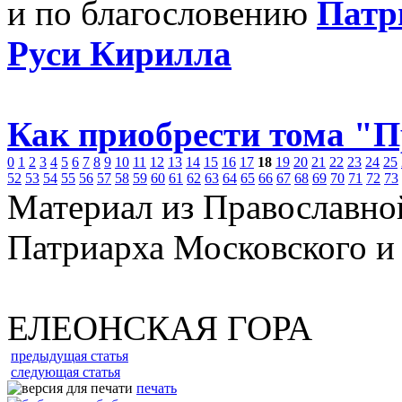
и по благословению
Патр
Руси Кирилла
Как приобрести тома "
0
1
2
3
4
5
6
7
8
9
10
11
12
13
14
15
16
17
18
19
20
21
22
23
24
25
52
53
54
55
56
57
58
59
60
61
62
63
64
65
66
67
68
69
70
71
72
73
Материал из Православно
Патриарха Московского и
ЕЛЕОНСКАЯ ГОРА
предыдущая статья
следующая статья
печать