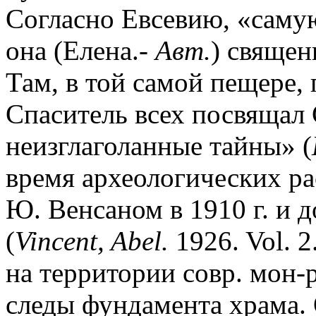
Согласно Евсевию, «саму
она (Елена.-
Авт.
) свяще
Там, в той самой пещере, 
Спаситель всех посвящал 
неизглаголанные тайны» (
время археологических ра
Ю. Венсаном в 1910 г. и 
(
Vincent, Abel.
1926. Vol. 2
на территории совр. мон-р
следы фундамента храма. 