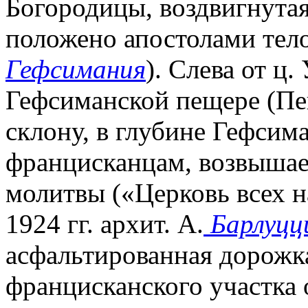
Богородицы, воздвигнутая
положено апостолами тело
Гефсимания
). Слева от ц.
Гефсиманской пещере (Пе
склону, в глубине Гефсим
францисканцам, возвышае
молитвы («Церковь всех н
1924 гг. архит. А.
Барлуцц
асфальтированная дорожка
францисканского участка 