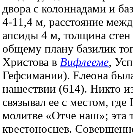
двора с колоннадами и ба
4-11,4 м, расстояние меж
апсиды 4 м, толщина стен 
общему плану базилик то
Христова в
Вифлееме
, Ус
Гефсимании). Елеона была
нашествии (614). Никто и
связывал ее с местом, где
молитве «Отче наш»; эта 
крестоносцев. Совершенно