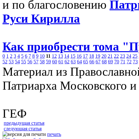
и по благословению
Патр
Руси Кирилла
Как приобрести тома "
0
1
2
3
4
5
6
7
8
9
10
11
12
13
14
15
16
17
18
19
20
21
22
23
24
25
52
53
54
55
56
57
58
59
60
61
62
63
64
65
66
67
68
69
70
71
72
73
Материал из Православно
Патриарха Московского и
ГЕФ
предыдущая статья
следующая статья
печать