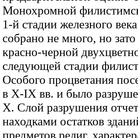
Монохромной филистимско
1-й стадии железного века 
собрано не много, но зат
красно-черной двухцветн
следующей стадии филист
Особого процветания пос
в X-IX вв. и было разрушен
Х. Слой разрушения отче
находками остатков здани
предметов религ. характер