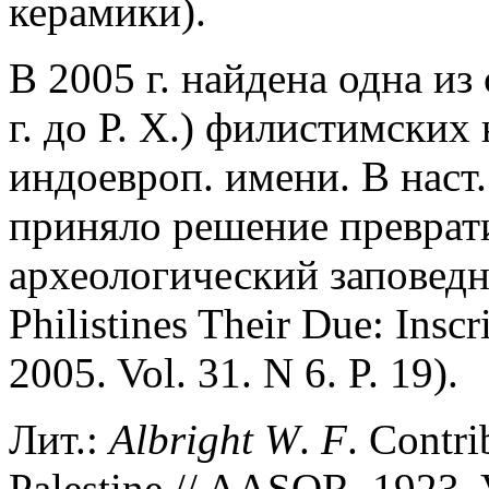
керамики).
В 2005 г. найдена одна из
г. до Р. Х.) филистимски
индоевроп. имени. В наст
приняло решение преврат
археологический заповедн
Philistines Their Due: Insc
2005. Vol. 31. N 6. P. 19).
Лит.:
Albright
W
.
F
. Contri
Palestine // AASOR. 1923. V