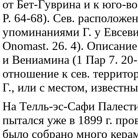
от Бет-Гуврина и к юго-в
P. 64-68). Сев. расположе
упоминаниями Г. у Евсеви
Onomast. 26. 4). Описани
и Вениамина (1 Пар 7. 20-
отношение к сев. террито
Г., или с местом, известн
На Телль-эс-Сафи Палест
пытался уже в 1899 г. про
было собрано много керами