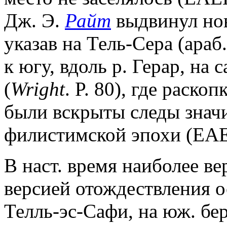
Дж. Э.
Райт
выдвинул нов
указав на Тель-Сера (ара
к югу, вдоль р. Герар, на
(
Wright
. P. 80), где раско
были вскрыты следы знач
филистимской эпохи (EAEH
В наст. время наиболее в
версией отождествления ос
Телль-эс-Сафи, на юж. бер