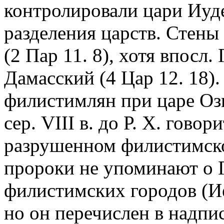
контролировали цари Иуде
разделения царств. Стены
(2 Пар 11. 8), хотя впосл.
Дамасский (4 Цар 12. 18).
филистимлян при царе Ози
сер. VIII в. до Р. Х. говор
разрушенном филистимском
пророки не упоминают о Г
филистимских городов (Иер
но он перечислен в надпис