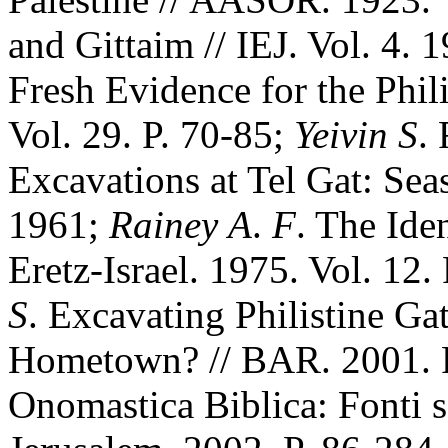
and Gittaim // IEJ. Vol. 4. 
Fresh Evidence for the Phili
Vol. 29. P. 70-85;
Yeivin
S
.
Excavations at Tel Gat: Se
1961;
Rainey
A
.
F
. The Iden
Eretz-Israel. 1975. Vol. 12.
S
. Excavating Philistine G
Hometown? // BAR. 2001. 
Onomastica Biblica: Fonti sc