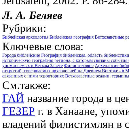
Jerusalem, 2002. P. 86-284.
Л. А.
Беляев
Рубрики:
Библейская археология
Библейская география
Ветхозаветные р
Ключевые слова:
Города библейские
География библейская, область библеистики
историческую географию региона, с которым связаны события
упоминаемых в Ветхом Завете
Филистимляне
Археология библ
открытий, совершаемых археологией на Древнем Востоке - в 
связанных с ними территориях
Ветхозаветные реалии, термины
См.также:
ГАЙ
название города в ц
ГЕЗЕР
г. в Ханаане, упом
владений филистимлян в с