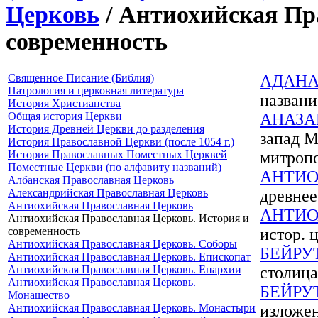
Церковь
/ Антиохийская Пр
современность
Священное Писание (Библия)
АДАН
Патрология и церковная литература
названи
История Христианства
Общая история Церкви
АНАЗА
История Древней Церкви до разделения
запад М
История Православной Церкви (после 1054 г.)
История Православных Поместных Церквей
митропо
Поместные Церкви (по алфавиту названий)
АНТИО
Албанская Православная Церковь
Александрийская Православная Церковь
древнее
Антиохийская Православная Церковь
АНТИО
Антиохийская Православная Церковь. История и
современность
истор. 
Антиохийская Православная Церковь. Соборы
БЕЙРУ
Антиохийская Православная Церковь. Епископат
Антиохийская Православная Церковь. Епархии
столица
Антиохийская Православная Церковь.
БЕЙРУ
Монашество
Антиохийская Православная Церковь. Монастыри
изложен