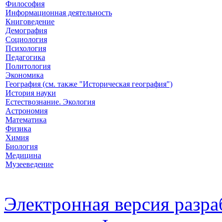
Философия
Информационная деятельность
Книговедение
Демография
Социология
Психология
Педагогика
Политология
Экономика
География (см. также "Историческая география")
История науки
Естествознание. Экология
Астрономия
Математика
Физика
Химия
Биология
Медицина
Музееведение
Электронная версия разр