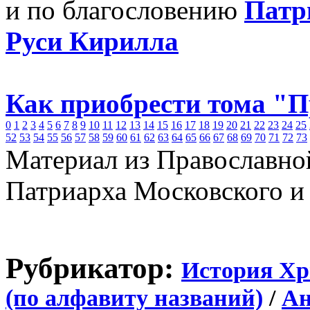
и по благословению
Патр
Руси Кирилла
Как приобрести тома "
0
1
2
3
4
5
6
7
8
9
10
11
12
13
14
15
16
17
18
19
20
21
22
23
24
25
52
53
54
55
56
57
58
59
60
61
62
63
64
65
66
67
68
69
70
71
72
73
Материал из Православно
Патриарха Московского и
Рубрикатор:
История Хр
(по алфавиту названий)
/
Ан