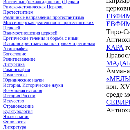
патриар
Восточные (нехалкидонские ) Церкви
Римско-католическая Церковь
церковн
Протестантизм
ЕВФИМ
Различные направления протестантизма
Миссионерская деятельность протестантских
ЕВФИМ
Церквей
Тиро-Си
Взаимоотношения церквей
Еретические течения и борьба с ними
Антиох
История христианства по странам и регионам
КАРА
г
Агиография
Богословие
Правос
Религиеведение
МАДА
Литургика
Гимнография
Аммана
Гомилетика
«МЕЛЬ
Юридические науки
История. Исторические науки
кон. XV
Всемирная история
среде м
История России
Искусство
СЕВИР
Страноведение
Антиох
Культурология
Языкознание
Филология
Литература