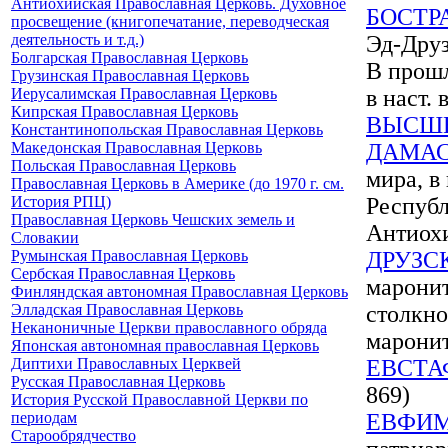
Антиохийская Православная Церковь. Духовное
БОСТР
просвещение (книгопечатание, переводческая
деятельность и т.д.)
Эд-Друз
Болгарская Православная Церковь
В прошл
Грузинская Православная Церковь
Иерусалимская Православная Церковь
в наст.
Кипрская Православная Церковь
ВЫСШЕ
Константинопольская Православная Церковь
Македонская Православная Церковь
ДАМА
Польская Православная Церковь
мира, в
Православная Церковь в Америке (до 1970 г. см.
История РПЦ)
Республ
Православная Церковь Чешских земель и
Антиох
Словакии
Румынская Православная Церковь
ДРУЗС
Сербская Православная Церковь
маронит
Финляндская автономная Православная Церковь
Элладская Православная Церковь
столкно
Неканоничные Церкви православного обряда
марони
Японская автономная православная Церковь
Диптихи Православных Церквей
ЕВСТА
Русская Православная Церковь
869)
История Русской Православной Церкви по
периодам
ЕВФИМ
Старообрядчество