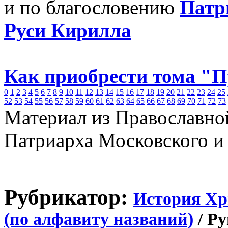
и по благословению
Патр
Руси Кирилла
Как приобрести тома "
0
1
2
3
4
5
6
7
8
9
10
11
12
13
14
15
16
17
18
19
20
21
22
23
24
25
52
53
54
55
56
57
58
59
60
61
62
63
64
65
66
67
68
69
70
71
72
73
Материал из Православно
Патриарха Московского и
Рубрикатор:
История Хр
(по алфавиту названий)
/ Р