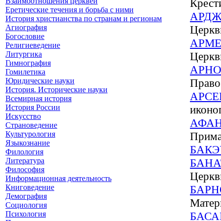
Взаимоотношения церквей
Крест
Еретические течения и борьба с ними
АРДЖ
История христианства по странам и регионам
Агиография
Церкв
Богословие
АРМЕ
Религиеведение
Литургика
Церкв
Гимнография
АРНО
Гомилетика
Юридические науки
Право
История. Исторические науки
АРСЕ
Всемирная история
История России
иконо
Искусство
АФА
Страноведение
Культурология
Прима
Языкознание
БАКЭ
Филология
Литература
БАНА
Философия
Церкв
Информационная деятельность
Книговедение
БАРН
Демография
Матер
Социология
Психология
БАСА