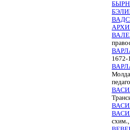
БЫР
БЭЛ
ВАДС
АРХ
ВАЛЕ
право
ВАР
1672-1
ВАР
Молдав
педаго
ВАС
Транс
ВАС
ВАСИ
схим.,
ВЕВЕ