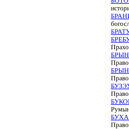
БОТ
истори
БРАН
богосл
БРАТ
БРЕБ
Прахо
БРЫН
Право
БРЫН
Право
БУЗЭ
Право
БУКО
Румын
БУХА
Право