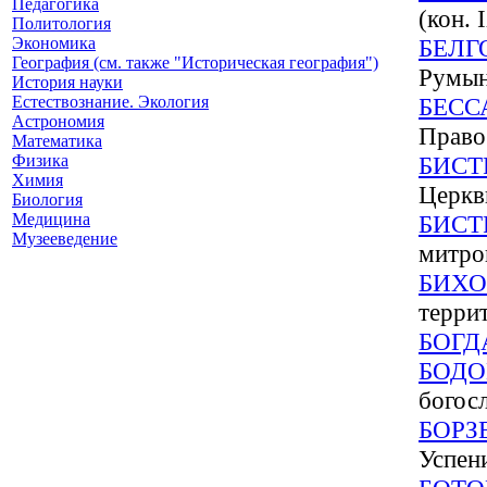
Педагогика
(кон. 
Политология
Экономика
БЕЛГ
География (см. также "Историческая география")
Румын
История науки
Естествознание. Экология
БЕСС
Астрономия
Право
Математика
Физика
БИСТ
Химия
Церкв
Биология
Медицина
БИСТ
Музееведение
митро
БИХО
терри
БОГД
БОДО
богос
БОРЗ
Успен