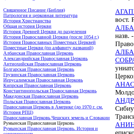
Священное Писание (Библия)
АГАП
Патрология и церковная литература
вост.
История Христианства
Общая история Церкви
АЛБА
История Древней Церкви до разделения
назв.
История Православной Церкви (после 1054 г.)
История Православных Поместных Церквей
Право
Поместные Церкви (по алфавиту названий)
АЛБА
Албанская Православная Церковь
Александрийская Православная Церковь
СОБРА
Антиохийская Православная Церковь
униат
Болгарская Православная Церковь
Грузинская Православная Церковь
Церко
Иерусалимская Православная Церковь
АНА
Кипрская Православная Церковь
Константинопольская Православная Церковь
Молдо
Македонская Православная Церковь
АНДР
Польская Православная Церковь
Православная Церковь в Америке (до 1970 г. см.
Сибиу
История РПЦ)
Транси
Православная Церковь Чешских земель и Словакии
Румынская Православная Церковь
АНИН
Румынская Православная Церковь. История и
еписк
современность