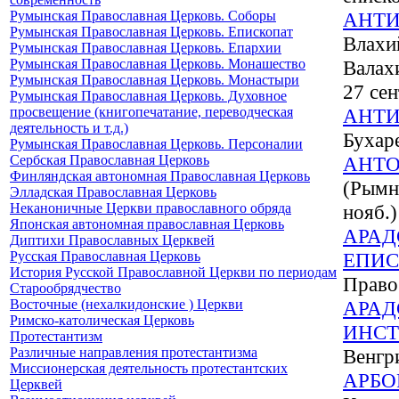
Румынская Православная Церковь. Соборы
АНТИ
Румынская Православная Церковь. Епископат
Влахий
Румынская Православная Церковь. Епархии
Румынская Православная Церковь. Монашество
Валах
Румынская Православная Церковь. Монастыри
27 сен
Румынская Православная Церковь. Духовное
просвещение (книгопечатание, переводческая
АНТИ
деятельность и т.д.)
Бухар
Румынская Православная Церковь. Персоналии
Сербская Православная Церковь
АНТ
Финляндская автономная Православная Церковь
(Рымни
Элладская Православная Церковь
Неканоничные Церкви православного обряда
нояб.)
Японская автономная православная Церковь
АРАД
Диптихи Православных Церквей
Русская Православная Церковь
ЕПИ
История Русской Православной Церкви по периодам
Право
Старообрядчество
Восточные (нехалкидонские ) Церкви
АРАД
Римско-католическая Церковь
ИНСТ
Протестантизм
Различные направления протестантизма
Венгр
Миссионерская деятельность протестантских
АРБО
Церквей