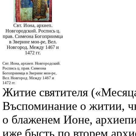
Свт. Иона, архиеп.
Новгородский. Роспись ц.
прав. Симеона Богоприимца
в Зверине мон-ре, Вел.
Новгород. Между 1467 и
1472 гг.
Свт. Иона, архиеп. Новгородский.
Роспись ц. прав. Симеона
Богоприимца в Зверине мон-ре,
Вел. Новгород. Между 1467 и
1472 гг.
Житие святителя («Месяца
Въспоминание о житии, ч
о блаженем Ионе, архиепи
иже бысть по вторем арх