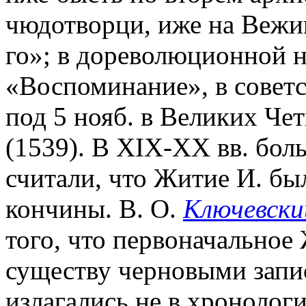
чюдотворци, иже на Вежищ
го»; в дореволюционной н
«Воспоминание», в совет
под 5 нояб. в Великих Че
(1539). В XIX-XX вв. бол
считали, что Житие И. был
кончины. В. О.
Ключевски
того, что первоначальное
существу черновыми запи
излагались не в хронолог