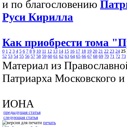
и по благословению
Патр
Руси Кирилла
Как приобрести тома "
0
1
2
3
4
5
6
7
8
9
10
11
12
13
14
15
16
17
18
19
20
21
22
23
24
25
52
53
54
55
56
57
58
59
60
61
62
63
64
65
66
67
68
69
70
71
72
73
Материал из Православно
Патриарха Московского и
ИОНА
предыдущая статья
следующая статья
печать