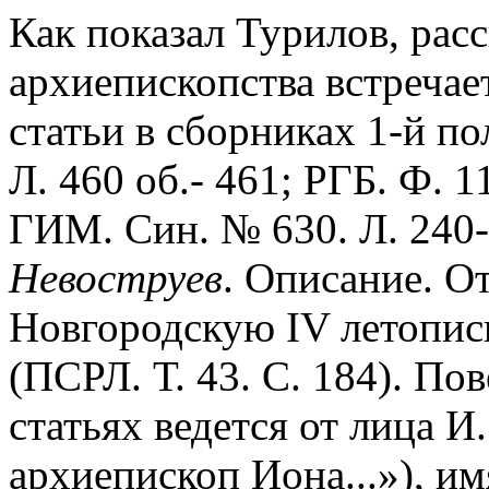
Как показал Турилов, расс
архиепископства встречае
статьи в сборниках 1-й по
Л. 460 об.- 461; РГБ. Ф. 1
ГИМ. Син. № 630. Л. 240-
Невоструев
. Описание. От
Новгородскую IV летопись
(ПСРЛ. Т. 43. С. 184). По
статьях ведется от лица И
архиепископ Иона...»), и