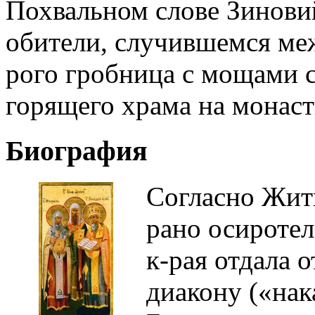
Похвальном слове Зинови
обители, случившемся межд
рого гробница с мощами с
горящего храма на монас
Биография
Согласно Жити
рано осиротел
к-рая отдала 
диакону («нак