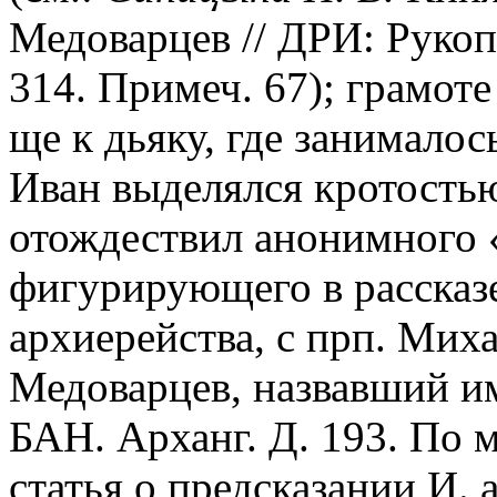
Медоварцев // ДРИ: Рукопи
314. Примеч. 67); грамоте
ще к дьяку, где занималос
Иван выделялся кротость
отождествил анонимного 
фигурирующего в рассказе
архиерейства, с прп. Ми
Медоварцев, назвавший им
БАН. Арханг. Д. 193. По 
статья о предсказании И.