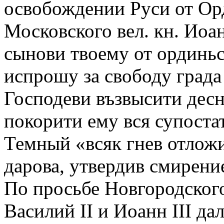
освобождении Руси от Ор
Московского вел. кн. Иоан
сынови твоему от ординьс
испрошу за свободу града
Господеви възвысити десн
покорити ему вся супоста
Темный «всяк гнев отлож
дарова, утвердив смирение»
По просьбе Новгородского
Василий II и Иоанн III д