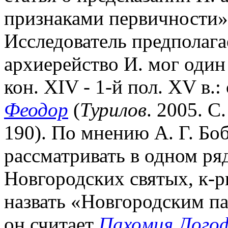
признаками первичности
Исследователь предполагае
архиерейство И. мог оди
кон. XIV - 1-й пол. XV в.:
Феодор
(
Турилов
. 2005. С
190). По мнению А. Г. Бо
рассматривать в одном ря
Новгородских святых, к-р
назвать «Новгородским п
он считает
Пахомия Лого