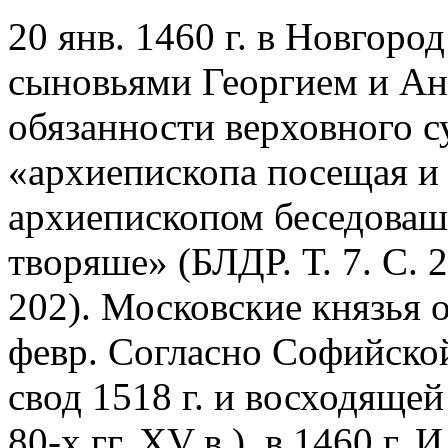
20 янв. 1460 г. в Новгород
сыновьями Георгием и Ан
обязанности верховного с
«архиепископа посещая и д
архиепископом беседоваш
творяше» (БЛДР. Т. 7. С. 2
202). Московские князья 
февр. Согласно Софийско
свод 1518 г. и восходяще
80-х гг. XV в.), в 1460 г. 