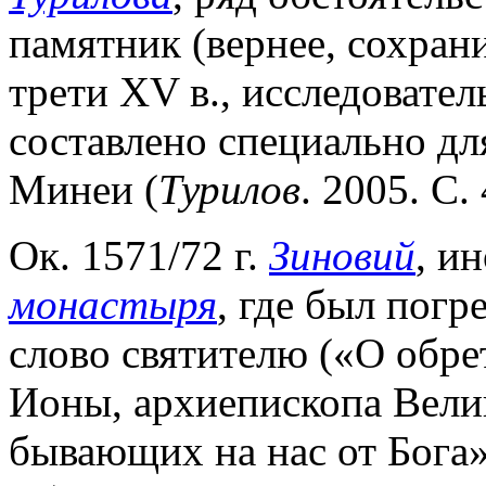
памятник (вернее, сохран
трети XV в., исследовател
составлено специально дл
Минеи (
Турилов
. 2005. С.
Ок. 1571/72 г.
Зиновий
, и
монастыря
, где был погр
слово святителю («О обр
Ионы, архиепископа Велик
бывающих на нас от Бога»