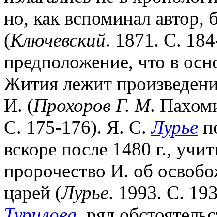
но, как вспоминал автор, 
(
Ключевский
. 1871. С. 184
предположение, что в ос
Жития лежит произведени
И. (
Прохоров Г. М
. Пахоми
С. 175-176). Я. С.
Лурье
по
вскоре после 1480 г., учи
пророчество И. об освоб
царей (
Лурье
. 1993. С. 19
Турилова
, ряд обстоятель