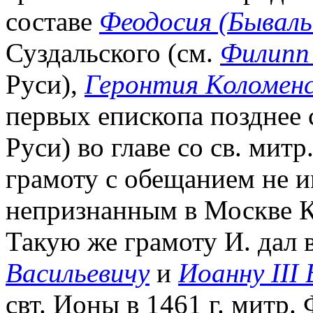
составе
Феодосия (Бываль
Суздальского (см.
Филипп 
Руси),
Геронтия Коломенс
первых епископа позднее 
Руси) во главе со св. митр
грамоту с обещанием не 
непризнанным в Москве 
Такую же грамоту И. дал 
Васильевичу
и
Иоанну III
свт. Ионы в 1461 г. митр.