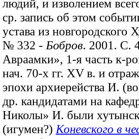
людий, и изволением всего
ср. запись об этом событ
устава из новгородского 
№ 332 -
Бобров
. 2001. С.
Авраамки», 1-я часть к-ро
нач. 70-х гг. XV в. и отр
эпохи архиерейства И. (во
др. кандидатами на кафед
Николы» И. были хутынск
(игумен?)
Коневского в ч