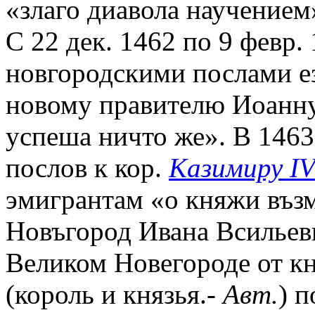
«злаго диавола научением»
С 22 дек. 1462 по 9 февр. 
новгородскими послами е
новому правителю Иоанну 
успеша ничто же». В 1463
послов к кор.
Казимиру I
эмигрантам «о княжи въз
Новъгород Ивана Всильев
Великом Новегороде от кн
(король и князья.-
Авт.
) 