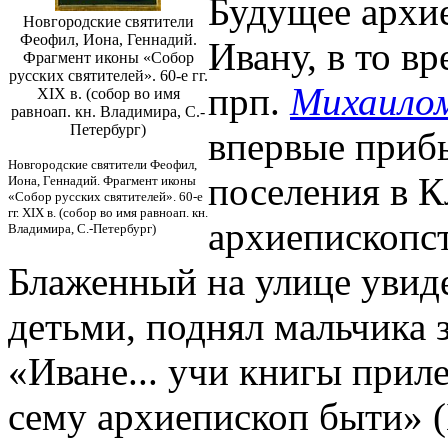
Будущее архи
Новгородские святители
Феофил, Иона, Геннадий.
Ивану, в то в
Фрагмент иконы «Собор
русских святителей». 60-е гг.
прп.
Михаило
XIX в. (собор во имя
равноап. кн. Владимира, С.-
Петербург)
впервые прибы
Новгородские святители Феофил,
поселения в К
Иона, Геннадий. Фрагмент иконы
«Собор русских святителей». 60-е
гг. XIX в. (собор во имя равноап. кн.
архиепископс
Владимира, С.-Петербург)
Блаженный на улице увиде
детьми, поднял мальчика 
«Иване... учи книгы прил
сему архиепископ быти» (Б