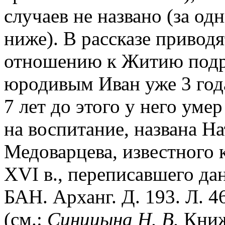
случаев не названо (за од
ниже). В рассказе привод
отношению к Житию подро
юродивым Иван уже 3 года
7 лет до этого у него умер
на воспитание, названа На
Медоварцева, известного 
XVI в., переписавшего да
БАН. Арханг. Д. 193. Л. 46
(см.:
Синицына Н. В.
Книж