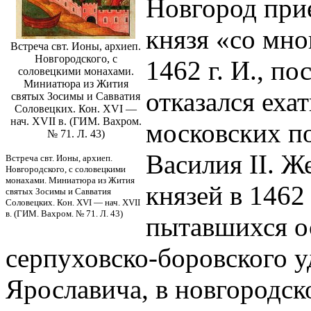
Новгород при
князя «со мн
Встреча свт. Ионы, архиеп.
Новгородского, с
1462 г. И., п
соловецкими монахами.
Миниатюра из Жития
отказался еха
святых Зосимы и Савватия
Соловецких. Кон. XVI —
нач. XVII в. (ГИМ. Вахром.
московских по
№ 71. Л. 43)
Василия II. Ж
Встреча свт. Ионы, архиеп.
Новгородского, с соловецкими
монахами. Миниатюра из Жития
князей в 1462
святых Зосимы и Савватия
Соловецких. Кон. XVI — нач. XVII
в. (ГИМ. Вахром. № 71. Л. 43)
пытавшихся о
серпуховско-боровского у
Ярославича, в новгородск