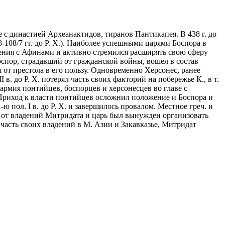
ве с династией Археанактидов, тиранов Пантикапея. В 438 г. до
-108/7 гг. до Р. Х.). Наиболее успешными царями Боспора в
ношения с Афинами и активно стремился расширять свою сферу
Боспор, страдавший от гражданской войны, вошел в состав
 от престола в его пользу. Одновременно Херсонес, ранее
. до Р. Х. потерял часть своих факторий на побережье К., в т.
 армия понтийцев, боспорцев и херсонесцев во главе с
 Приход к власти понтийцев осложнил положение и Боспора и
 пол. I в. до Р. Х. и завершилось провалом. Местное греч. и
ся от владений Митридата и царь был вынужден организовать
ю часть своих владений в М. Азии и Закавказье, Митридат