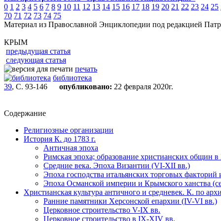
0
1
2
3
4
5
6
7
8
9
10
11
12
13
14
15
16
17
18
19
20
21
22
23
24
25
70
71
72
73
74
75
Материал из Православной Энциклопедии под редакцией Патр
КРЫМ
предыдущая статья
следующая статья
печать
библиотека
39
, С. 93-146
опубликовано:
22 февраля 2020г.
Содержание
Религиозные организации
История К. до 1783 г.
Античная эпоха
Римская эпоха; образование христианских общин в К.
Средние века. Эпоха Византии (VI-XII вв.)
Эпоха господства итальянских торговых факторий и
Эпоха Османской империи и Крымского ханства (сер
Христианская культура античного и средневек. К. по ар
Ранние памятники Херсонской епархии (IV-VI вв.)
Церковное строительство V-IX вв.
Церковное строительство в IX-XIV вв.