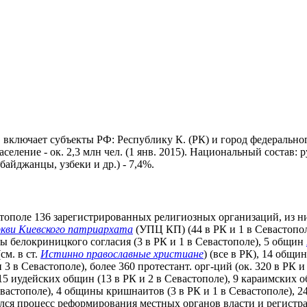
включает субъекты РФ: Республику К. (РК) и город федеральног
аселение - ок. 2,3 млн чел. (1 янв. 2015). Национальный состав: 
байджанцы, узбеки и др.) - 7,4%.
вастополе 136 зарегистрированных религиозных организаций, из
ркви Киевского патриархата
(УПЦ КП) (44 в РК и 1 в Севастопо
ы белокриницкого согласия (3 в РК и 1 в Севастополе), 5 общин
см. в ст.
Истинно православные христиане
) (все в РК), 14 общи
 3 в Севастополе), более 360 протестант. орг-ций (ок. 320 в РК и
 15 иудейских общин (13 в РК и 2 в Севастополе), 9 караимских 
вастополе), 4 общины кришнаитов (3 в РК и 1 в Севастополе), 24
начался процесс реформирования местных органов власти и регист