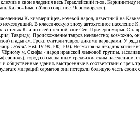
ключив в свои владения весь Гераклейский п-ов, Керкинитиду и
нь Калос-Лимен (близ совр. пос. Черноморское).
елением К. киммерийцев, кочевой народ, известный на Кавказе и 
о исчезнувший. В классическую эпоху автохтонное население К.
х в степях К. и по всей степной зоне Сев. Причерноморья. С тав
врия, Таврида). Происхождение тавров неизвестно; возможно, о
азов) и адыгам. Греки считали тавров дикими варварами. У ряда
 напр.:
Herod
. Hist. IV 99-100, 103). Несмотря на неоднократные
о Чёрному м. Скифы - народ иранской языковой группы, заселивш
мферополя), город со смешанным греко-скифским населением, с
 и общественные здания, выстроенные в соответствии с греч. 
 результате миграций сарматов они потеряли большую часть своих