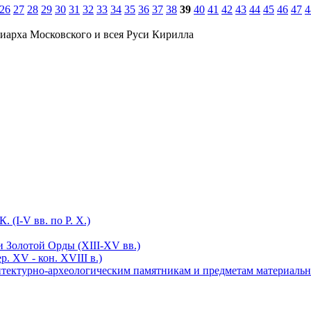
26
27
28
29
30
31
32
33
34
35
36
37
38
39
40
41
42
43
44
45
46
47
4
иарха Московского и всея Руси Кирилла
 (I-V вв. по Р. Х.)
 Золотой Орды (XIII-XV вв.)
. XV - кон. XVIII в.)
хитектурно-археологическим памятникам и предметам материаль