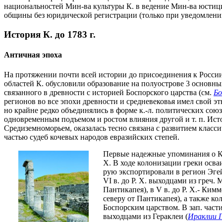
национальностей Мин-ва культуры К. в ведение Мин-ва юстиции 
общины без юридической регистрации (только при уведомлении
История К. до 1783 г.
Античная эпоха
На протяжении почти всей истории до присоединения к России 
областей К. обусловили образование на полуострове 3 основны
связанного в древности с историей Боспорского царства (см.
Бо
регионов во все эпохи древности и средневековья имел свой э
но крайне редко объединялись в форме к.-л. политических союз
одновременным подъемом и ростом влияния другой и т. п. Ис
Средиземноморьем, оказалась тесно связана с развитием класси
частью судеб кочевых народов евразийских степей.
Первые надежные упоминания о К. 
Х. В ходе колонизации греки осв
рую экспортировали в регион Эгей
VI в. до Р. Х. выходцами из греч.
Пантикапея), в V в. до Р. Х.- Ким
северу от Пантикапея), а также к
Боспорским царством. В зап. части
выходцами из Гераклеи (
Ираклии 