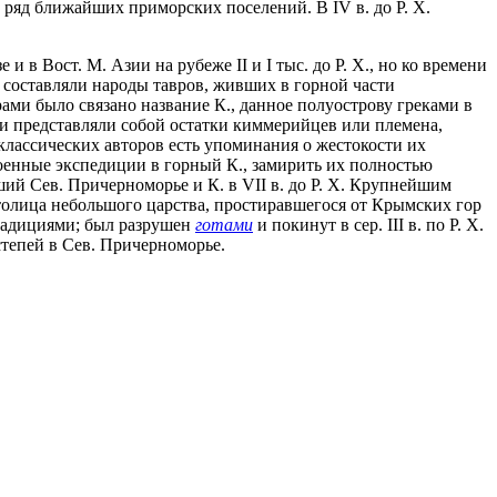
 ряд ближайших приморских поселений. В IV в. до Р. Х.
в Вост. М. Азии на рубеже II и I тыс. до Р. Х., но ко времени
 составляли народы тавров, живших в горной части
рами было связано название К., данное полуострову греками в
ни представляли собой остатки киммерийцев или племена,
 классических авторов есть упоминания о жестокости их
 военные экспедиции в горный К., замирить их полностью
ий Сев. Причерноморье и К. в VII в. до Р. Х. Крупнейшим
толица небольшого царства, простиравшегося от Крымских гор
традициями; был разрушен
готами
и покинут в сер. III в. по Р. Х.
 степей в Сев. Причерноморье.