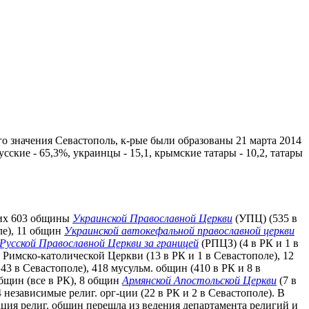
о значения Севастополь, к-рые были образованы 21 марта 2014
русские - 65,3%, украинцы - 15,1, крымские татары - 10,2, татары
 них 603 общины
Украинской Православной Церкви
(УПЦ) (535 в
ле), 11 общин
Украинской автокефальной православной церкви
Русской Православной Церкви за границей
(РПЦЗ) (4 в РК и 1 в
н Римско-католической Церкви (13 в РК и 1 в Севастополе), 12
 43 в Севастополе), 418 мусульм. общин (410 в РК и 8 в
общин (все в РК), 8 общин
Армянской Апостольской Церкви
(7 в
 независимые религ. орг-ции (22 в РК и 2 в Севастополе). В
рация религ. общин перешла из ведения департамента религий и