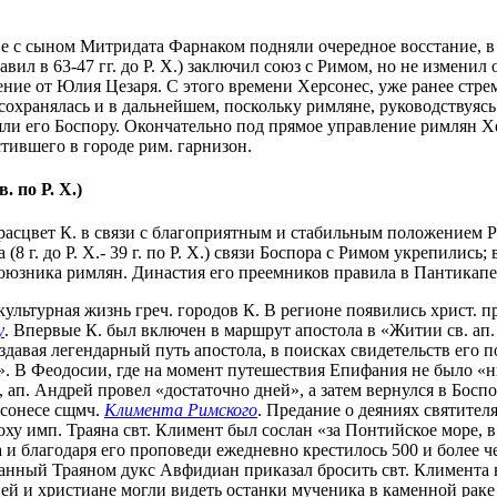
главе с сыном Митридата Фарнаком подняли очередное восстание,
ил в 63-47 гг. до Р. Х.) заключил союз с Римом, но не изменил 
жение от Юлия Цезаря. С этого времени Херсонес, уже ранее стр
сохранялась и в дальнейшем, поскольку римляне, руководствуяс
ли его Боспору. Окончательно под прямое управление римлян Херс
тившего в городе рим. гарнизон.
 по Р. Х.)
ий расцвет К. в связи с благоприятным и стабильным положением
(8 г. до Р. Х.- 39 г. по Р. Х.) связи Боспора с Римом укрепились; 
союзника римлян. Династия его преемников правила в Пантикапее
культурная жизнь греч. городов К. В регионе появились христ. 
у
. Впервые К. был включен в маршрут апостола в «Житии св. ап.
ссоздавая легендарный путь апостола, в поисках свидетельств ег
. В Феодосии, где на момент путешествия Епифания не было «ни
 ап. Андрей провел «достаточно дней», а затем вернулся в Боспо
рсонесе сщмч.
Климента Римского
. Предание о деяниях святител
оху имп. Траяна свт. Климент был сослан «за Понтийское море,
 и благодаря его проповеди ежедневно крестилось 500 и более че
нный Траяном дукс Авфидиан приказал бросить свт. Климента в 
дней и христиане могли видеть останки мученика в каменной рак