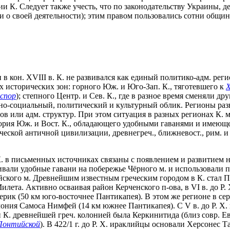
К. Следует также учесть, что по законодательству Украины, дей
 о своей деятельности); этим правом пользовались сотни общи
в кон. XVIII в. К. не развивался как единый политико-адм. ре
х исторических зон: горного Юж. и Юго-Зап. К., тяготевшего к
Х
спор
); степного Центр. и Сев. К., где в разное время сменяли д
тно-социальный, политический и культурный облик. Регионы разв
ов или адм. структур. При этом ситуация в разных регионах К. 
тория Юж. и Вост. К., обладающего удобными гаванями и имеющ
ческой античной цивилизации, древнегреч., ближневост., рим. и 
в письменных источниках связаны с появлением и развитием на 
аивали удобные гавани на побережье Чёрного м. и использовал
ского м. Древнейшим известным греческим городом в К. стал Пан
 Милета. Активно осваивая район Керченского п-ова, в VI в. до Р
мерик (50 км юго-восточнее Пантикапея). В этом же регионе в се
олония Самоса Нимфей (14 км южнее Пантикапея). С V в. до Р. Х.
 К. древнейшей греч. колонией была Керкинитида (близ совр. Евп
Понтийской
). В 422/1 г. до Р. Х. ираклийцы основали Херсонес