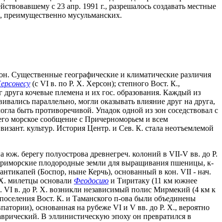
ствовавшему с 23 апр. 1991 г., разрешалось создавать местные
н, преимущественно мусульманских.
гион. Существенные географические и климатические различия
ерсонесу
(с VI в. по Р. Х. Херсон); степного Вост. К.,
руг друга кочевые племена и их гос. образования. Каждый из
ивались параллельно, могли оказывать влияние друг на друга,
могла быть противоречивой. Упадок одной из зон соседствовал с
его морское сообщение с Причерноморьем и всем
визант. культур. История Центр. и Сев. К. стала неотъемлемой
юж. берегу полуострова древнегреч. колоний в VII-V вв. до Р.
и приморские плодородные земли для выращивания пшеницы, к-
тикапей (Боспор, ныне Керчь), основанный в кон. VII - нач.
. Х. милетцы основали
Феодосию
и Тиритаку (11 км южнее
р. VI в. до Р. Х. возникли независимый полис Мирмекий (4 км к
 поселения Вост. К. и Таманского п-ова были объединены
атории), основанная на рубеже VI и V вв. до Р. Х., вероятно
 Таврический. В эллинистическую эпоху он превратился в