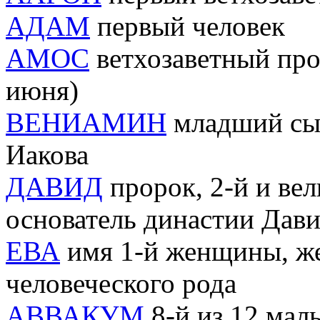
АДАМ
первый человек
АМОС
ветхозаветный проро
июня)
ВЕНИАМИН
младший сын
Иакова
ДАВИД
пророк, 2-й и ве
основатель династии Дав
ЕВА
имя 1-й женщины, ж
человеческого рода
АВВАКУМ
8-й из 12 малы