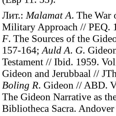
Лит.:
Malamat
A
. The War 
Military Approach // PEQ. 1
F
. The Sources of the Gideo
157-164;
Auld
A
.
G
. Gideon
Testament // Ibid. 1959. Vo
Gideon and Jerubbaal // JTh
Boling
R
. Gideon // ABD. V
The Gideon Narrative as the
Bibliotheca Sacra. Andover 