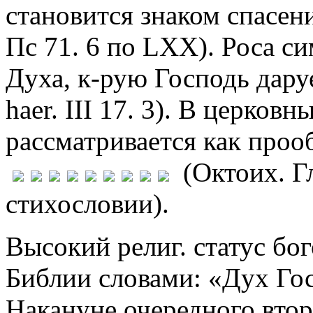
становится знаком спасени
Пс 71. 6 по LXX). Роса си
Духа, к-рую Господь дару
haer. III 17. 3). В церко
рассматривается как про
(Октоих. Гл
стихословии).
Высокий религ. статус бо
Библии словами: «Дух Госп
Накануне очередного вто