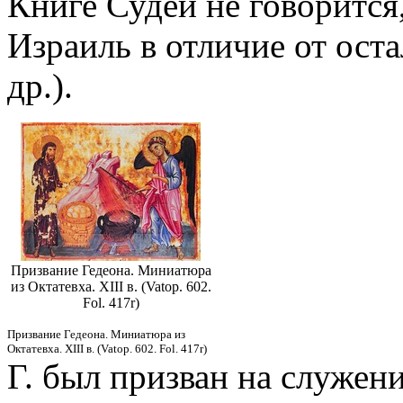
Книге Судей не говорится,
Израиль в отличие от оста
др.).
Призвание Гедеона. Миниатюра
из Октатевха. XIII в. (Vatop. 602.
Fol. 417r)
Призвание Гедеона. Миниатюра из
Октатевха. XIII в. (Vatop. 602. Fol. 417r)
Г. был призван на служен