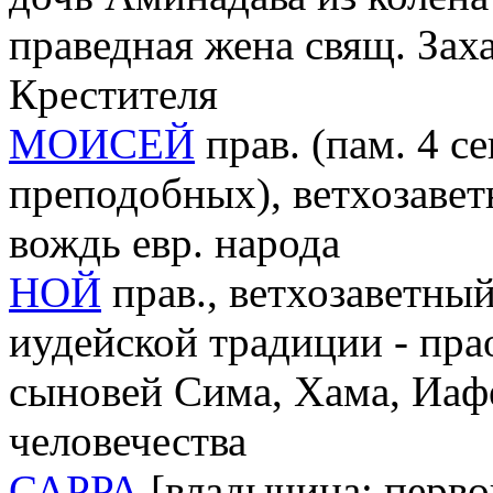
праведная жена свящ. Зах
Крестителя
МОИСЕЙ
прав. (пам. 4 с
преподобных), ветхозавет
вождь евр. народа
НОЙ
прав., ветхозаветный
иудейской традиции - пра
сыновей Сима, Хама, Иаф
человечества
САРРА
[владычица; первон