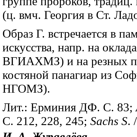
группе пророков, традиц.
(ц. вмч. Георгия в Ст. Ладо
Образ Г. встречается в п
искусства, напр. на оклада
ВГИАХМЗ) и на резных па
костяной панагиар из Соф
НГОМЗ).
Лит.: Ерминия ДФ. С. 83;
С. 212, 228, 245;
Sachs
S
. 
И. А. Журавлёва