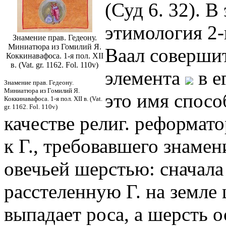
(Суд 6. 32). В
этимология 2-
Знамение прав. Гедеону.
Миниатюра из Гомилий Я.
Ваал совершит
Коккинавафоса. 1-я пол. XII
в. (Vat. gr. 1162. Fol. 110v)
элемента
в е
Знамение прав. Гедеону.
Миниатюра из Гомилий Я.
это имя спосо
Коккинавафоса. 1-я пол. XII в. (Vat.
gr. 1162. Fol. 110v)
качестве религ. реформат
к Г., требовавшего знамен
овечьей шерстью: сначала
расстеленную Г. на земле 
выпадает роса, а шерсть о