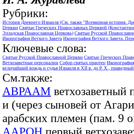
Рубрики:
История Древнего Израиля (См. также "Всемирная история. Др
Церкви
Святые Греческих Православных Церквей (Константин
Элладская Православная Церковь)
Святые Русской Православн
Иконография Ветхого Завета
Иконография Ветхого Завета. Пе
Ключевые слова:
Святые Русской Православной Церкви
Святые Греческих Прав
Ветхозаветные персоналии
Собор святых праотец
Иконография
величайший вождь и судья Израиля в XII в. до Р. Х., праведный 
См.также:
АВРААМ
ветхозаветный п
и (через сыновей от Агар
арабских племен (пам. 9 о
ААРОН
первый ветхозав