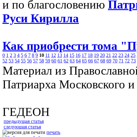
и по благословению
Патр
Руси Кирилла
Как приобрести тома "
0
1
2
3
4
5
6
7
8
9
10
11
12
13
14
15
16
17
18
19
20
21
22
23
24
25
52
53
54
55
56
57
58
59
60
61
62
63
64
65
66
67
68
69
70
71
72
73
Материал из Православно
Патриарха Московского и
ГЕДЕОН
предыдущая статья
следующая статья
печать