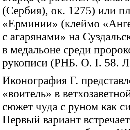
(Сербия), ок. 1275) или п
«Ерминии» (клеймо «Анге
с агарянами» на Суздальск
в медальоне среди пророк
рукописи (РНБ. О. I. 58. Л.
Иконография Г. представл
«воитель» в ветхозаветно
сюжет чуда с руном как 
Первый вариант встречает