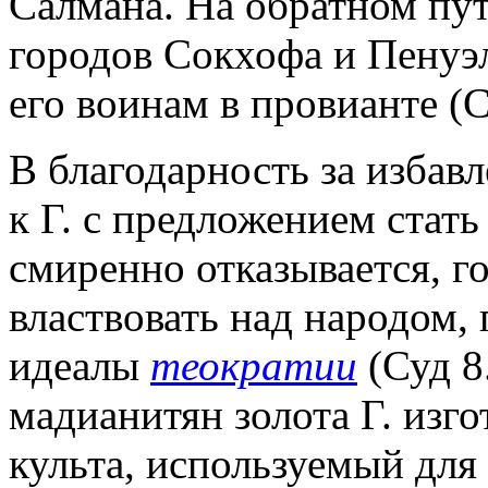
Салмана. На обратном пут
городов Сокхофа и Пенуэл
его воинам в провианте (С
В благодарность за избав
к Г. с предложением стат
смиренно отказывается, го
властвовать над народом,
идеалы
теократии
(Суд 8.
мадианитян золота Г. изг
культа, используемый для