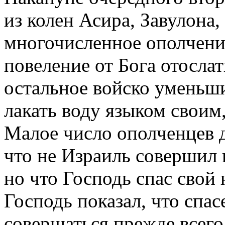
из колен Асира, Завулона
многочисленное ополчение
повеление от Бога отосла
остальное войско уменьши
лакать воду языком своим, 
Малое число ополченцев 
что не Израиль совершил
но что Господь спас свой 
Господь показал, что спа
совершаться прежде все