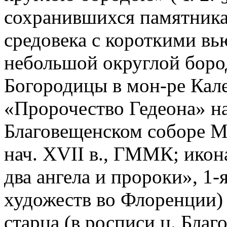
сохранившихся памятниках
средовека с короткими в
небольшой округлой бород
Богородицы в мон-ре Кале
«Пророчество Гедеона» на
Благовещенском соборе Мо
нач. XVII в., ГММК; икон
два ангела и пророки», 1-
художеств во Флоренции)
старца (в росписи ц. Бла