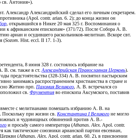
 св. Антония»).
 Свт. Александр Александрийский сделал его личным секретарем.
ротивника (Apol. contr. arian. 6. 2); до конца жизни он
бор
, открывшийся в Никее 20 мая 325 г. Воспоминания о
нии к африканским епископам» (371/72). После Собора А. В.
ятию ариан и осудившего раскольников-мелитиан. Вскоре свт.
я (
Sozom.
Hist. eccl. II 17. 1-3).
ретендента, 8 июня 328 г. состоялось избрание на
А. В. см. также в ст.
Александрийская Православная Церковь
).
оды предстоятельства (328-334) А. В. посвятил пастырским
ктивно занимаясь распространением христианства в стране и
ласно Житию прп.
Пахомия Великого
, А. В. встречался со
коположил св.
Фрументия
во епископа Аксумского, поставив
вместе с мелитианами помешать избранию А. В. на
. Поскольку при жизни св.
Константина I Великого
не могло
 ложных и чудовищных обвинений против А. В.-
ого
и просьбу самого императора (
Athanas. Alex.
Apol. contr.
твуя как тактические союзники арианской партии евсевиан,
 Церкви (
Athanas. Alex.
Apol. contr. arian. 60. 2), в присвоении