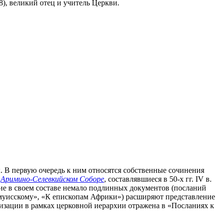
328), великий отец и учитель Церкви.
 В первую очередь к ним относятся собственные сочинения
б
Аримино-Селевкийском Соборе
, составлявшиеся в 50-х гг. IV в.
щие в своем составе немало подлинных документов (посланий
 Тмуисскому», «К епископам Африки») расширяют представление
низации в рамках церковной иерархии отражена в «Посланиях к