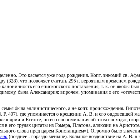
енно. Это касается уже года рождения. Копт. энкомий св. Афанас
ру (328), что позволяет считать 295 г. вероятным временем ро
аноничность его епископского поставления, т. к. он якобы был 
идимому, была Александрия; впрочем, упоминания о его «отечес
 семья была эллинистического, а не копт. происхождения. Гипот
P. 407), где упоминается о крещении А. В. и его овдовевшей ма
ндрии и Египте, но его воспоминания об этом восходят, скорее в
я в его трудах цитаты из Гомера, Платона, аллюзии на Аристоте
льного слова пред царем Констанцием»). Огромно было значение
ена
(позднее - гораздо меньше). Большое воздействие на А. В. 