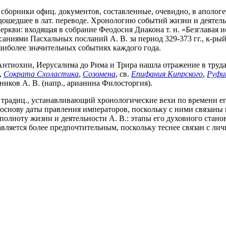
сборники офиц. документов, составленные, очевидно, в апологет
 дошедшее в лат. переводе. Хронологию событий жизни и деятель
и: входящая в собрание Феодосия Диакона т. н. «Безглавая истор
исаниями Пасхальных посланий А. В. за период 329-373 гг., к-ры
аиболее значительных событиях каждого года.
нтиохии, Иерусалима до Рима и Трира нашла отражение в трудах 
,
Сократа Схоластика
,
Созомена
, св.
Епифания Кипрского
,
Руфи
вников А. В. (напр., арианина Филосторгия).
: традиц., устанавливающий хронологические вехи по времени 
а основу даты правления императоров, поскольку с ними связан
сю полноту жизни и деятельности А. В.: этапы его духовного ст
авляется более предпочтительным, поскольку теснее связан с лич