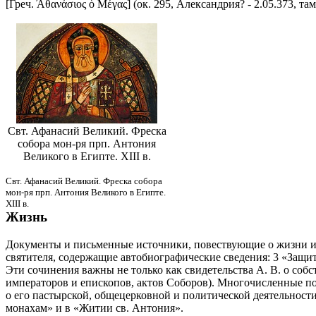
[Греч. ̓Αθανάσιος ὁ Μέγας] (ок. 295, Александрия? - 2.05.373, та
Свт. Афанасий Великий. Фреска
собора мон-ря прп. Антония
Великого в Египте. XIII в.
Свт. Афанасий Великий. Фреска собора
мон-ря прп. Антония Великого в Египте.
XIII в.
Жизнь
Документы и письменные источники, повествующие о жизни и н
святителя, содержащие автобиографические сведения: 3 «Защи
Эти сочинения важны не только как свидетельства А. В. о соб
императоров и епископов, актов Соборов). Многочисленные по
о его пастырской, общецерковной и политической деятельности
монахам» и в «Житии св. Антония».