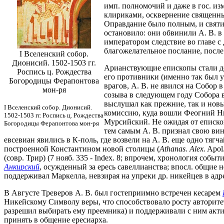
имп. полномочий и даже в гос. и
клириками, осквернение священны
Оправдание было полным, и святит
остановило: они обвинили А. В. в
императором следствие во главе с
благожелательное послание, после
I Вселенский собор.
Дионисий. 1502-1503 гг.
Арианствующие епископы стали дей
Роспись ц. Рождества
его противники (именно так был
Богородицы Ферапонтова
врагов, А. В. не явился на Собор
мон-ря
созыва в следующем году Собора в
выслушал как прежние, так и новы
I Вселенский собор. Дионисий.
комиссию, куда вошли Феогний Ни
1502-1503 гг. Роспись ц. Рождества
Мурсийский. Не ожидая от епископо
Богородицы Ферапонтова мон-ря
тем самым А. В. признал свою вин
евсевиан явились в К-поль, где возвели на А. В. еще одно тяг
построенной Константином новой столицы (
Athanas. Alex.
Apol.
(совр. Трир) (7 нояб. 335 - Index. 8; впрочем, хронология собы
Анкирский
, осужденный за ересь савеллианства; впосл. общие 
поддерживал Маркелла, невзирая на упреки др. никейцев в ад
В Августе Треверов А. В. был гостеприимно встречен кесарем
Никейскому Символу веры, что способствовало росту авторите
разрешил выбирать ему преемника) и поддерживали с ним акти
принять в общение ересиарха.