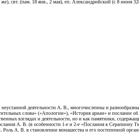
м же), cвт. (пам. 18 янв., 2 мая), еп. Александрийский (с 8 июня 
еустанной деятельности А. В., многочисленны и разнообразны.
тительных слова» («Апологии»), «История ариан» и послание о
ственных взглядах и деятельности, но и как памятники, содержа
слания А. В. (в особенности 1-е и 2-е «Послания к Серапиону
. Роль А. В. в становлении монашества и его постепенной орга