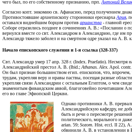
чего был, по его собственному признанию, прп.
Антоний Вели
Согласно копт. энкомию св. Афанасию, перед получением диакон
Противостоявшие архиепископу сторонники ересиарха
Ария
, 
оставался виднейшим борцом против
арианства
- главной ерес
Соборе отразились позднее в сочинениях А. В.: «Послании о по
вернулся вместе со свт. Александром в Александрию, где им п
Александр тяжело заболел и на смертном одре указал на А. В. к
Начало епископского служения и 1-я ссылка (328-337)
Свт. Александр умер 17 апр. 328 г. (Index. Praefatio). Несмот
Александрийский престол А. В. (Ibid.;
Athanas. Alex.
Apol. contr. 
Он был признан большинством егип. епископов, что, впрочем, 
трудам, укрепляя веру и нравы паствы, посещая разные област
укрепляя связи Александрии с остальным Египтом, о чем свид
знаменитым фиваидским аввой, благоговейно почитавшим Алекс
его во главе Эфиопской Церкви.
Однако противники А. В. прервал
Александрийскую кафедру, не доб
быть и речи о пересмотре решени
политического, морального и даже
arian. 59;
Sozom.
Hist. eccl. II 22)
обвинили А. В. в установлении в 