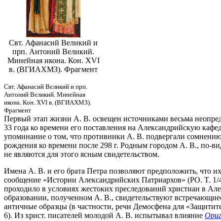
Свт. Афанасий Великий и
прп. Антоний Великий.
Минейная икона. Кон. XVI
в. (ВГИАХМЗ). Фрагмент
Свт. Афанасий Великий и прп.
Антоний Великий. Минейная
икона. Кон. XVI в. (ВГИАХМЗ).
Фрагмент
Первый этап жизни А. В. освещен источниками весьма неопредел
33 года ко времени его поставления на Александрийскую кафед
упоминание о том, что противники А. В. подвергали сомнению к
рождения ко времени после 298 г. Родным городом А. В., по-в
не являются для этого ясным свидетельством.
Имена А. В. и его брата Петра позволяют предположить, что их
сообщение «Истории Александрийских Патриархов» (PO. T. 1/4. 
проходило в условиях жестоких преследований христиан в Алекса
образовании, полученном А. В., свидетельствуют встречающиес
античные образцы (в частности, речи Демосфена для «Защитите
6). Из христ. писателей молодой А. В. испытывал влияние
Ориг