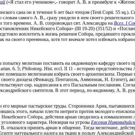
кий
(«Я стал его учеником»,- говорит А. В. в преамбуле к «Житию
ского сана он в течение 6 лет был чтецом (Testi Copti. 55 sq.).
по словам самого А. В., сразу увидели в нем своего решительного п
и того времени. А. В. сопровождал свт. Александра на
Всел. I Со
становлениях Никейского Собора» (III 19-20) (351/52) и «Посла
редстояло воплотить в жизнь решения Собора, предавшего прокл
ак на своего преемника, хотя тот вначале хотел избежать избрани
ря на попытку мелитиан поставить на овдовевшую кафедру своего п
arian. 6. 5;
Philostorg.
Hist. eccl. II 11 - историю предстоятельства 
не помешало мелитианам избрать своего архиепископа. Первые г
и своего диоцеза (Фиваиду, Пентаполь, Аммониак, Н. Египет), а
етельствуют сир. надписания к его Пасхальным посланиям. Сог
андрийского святителя. В этот период, по-видимому, А. В. ру
и его мирные пастырские труды. Сторонники Ария, пытавшиеся 
ившись этого, начали плести интриги против молодого епископа
й Никейского Собора, действия ариан сводились к измышлению
 уголовного характера. Невзирая на угрозы
Евсевия Никомидийск
, А. В. отказался принять ариан в общение. Тогда мелитиане, дейс
Египте натурального налога на ткани в пользу Александрийской