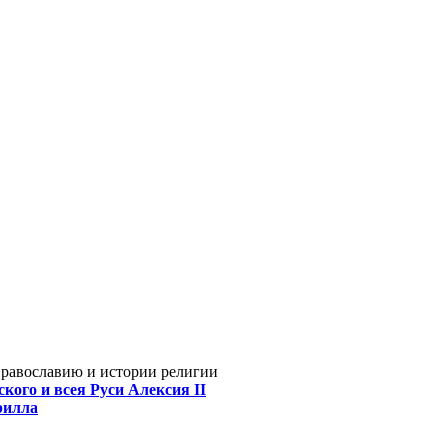
Православию и истории религии
кого и всея Руси Алексия II
рилла