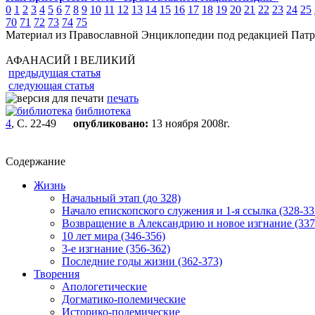
0
1
2
3
4
5
6
7
8
9
10
11
12
13
14
15
16
17
18
19
20
21
22
23
24
25
70
71
72
73
74
75
Материал из Православной Энциклопедии под редакцией Патр
АФАНАСИЙ I ВЕЛИКИЙ
предыдущая статья
следующая статья
печать
библиотека
4
, С. 22-49
опубликовано:
13 ноября 2008г.
Содержание
Жизнь
Начальный этап (до 328)
Начало епископского служения и 1-я ссылка (328-33
Возвращение в Александрию и новое изгнание (337
10 лет мира (346-356)
3-е изгнание (356-362)
Последние годы жизни (362-373)
Творения
Апологетические
Догматико-полемические
Историко-полемические