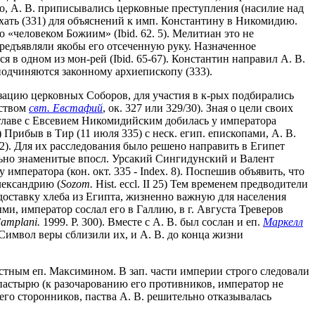
о, А. В. приписывались церковные преступления (насилие над
ать (331) для объяснений к имп. Константину в Никомидию.
 «человеком Божиим» (Ibid. 62. 5). Мелитиан это не
предъявляли якобы его отсеченную руку. Назначенное
 в одном из мон-рей (Ibid. 65-67). Константин направил А. В.
подчиняются законному архиепископу (333).
зацию церковных Соборов, для участия в к-рых подбирались
нством
свт. Евстафий
, ок. 327 или 329/30). Зная о цели своих
о главе с Евсевием Никомидийским добилась у императора
2) Прибыв в Тир (11 июля 335) с неск. егип. епископами, А. В.
71. 2). Для их расследования было решено направить в Египет
льно знаменитые впосл. Урсакий Сингидунский и Валент
императора (кон. окт. 335 - Index. 8). Поспешив объявить, что
лександрию (
Sozom.
Hist. eccl. II 25) Тем временем предводители
 доставку хлеба из Египта, жизненно важную для населения
чными, император сослал его в Галлию, в г. Августа Треверов
amplani.
1999. P. 300). Вместе с А. В. был сослан и еп.
Маркелл
 Символ веры сблизили их, и А. В. до конца жизни
стным еп. Максимином. В зап. части империи строго следовали
пастырю (к разочарованию его противников, император не
го сторонников, паства А. В. решительно отказывалась