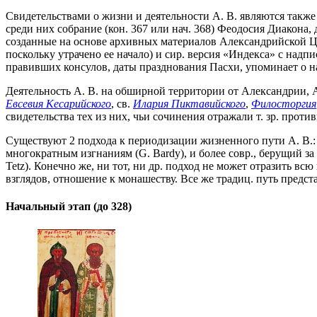
Свидетельствами о жизни и деятельности А. В. являются также 
среди них собрание (кон. 367 или нач. 368) Феодосия Диакона,
созданные на основе архивных материалов Александрийской Церкв
поскольку утрачено ее начало) и сир. версия «Индекса» с надп
правивших консулов, даты празднования Пасхи, упоминает о н
Деятельность А. В. на обширной территории от Александрии, А
Евсевия Кесарийского
, св.
Илария Пиктавийского
,
Филосторгия
свидетельства тех из них, чьи сочинения отражали т. зр. проти
Существуют 2 подхода к периодизации жизненного пути А. В.
многократным изгнаниям (G. Bardy), и более совр., берущий з
Tetz). Конечно же, ни тот, ни др. подход не может отразить в
взглядов, отношение к монашеству. Все же традиц. путь предст
Начальный этап (до 328)