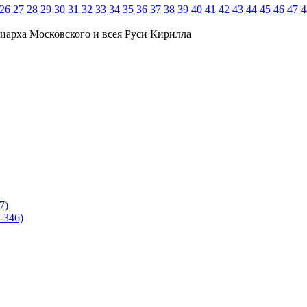
26
27
28
29
30
31
32
33
34
35
36
37
38
39
40
41
42
43
44
45
46
47
4
иарха Московского и всея Руси Кирилла
7)
-346)