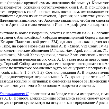
змене (передаче крупной суммы мятежнику Филомену). Кроме тог
х предметов, сожжение богослужебных книг). А. В. пришлось ех
ель вернулся к своей пастве с имп. посланием, именовавшим его
 убийстве одного из их епископов, Арсения, и в качестве улики 
 Далмацием выяснило, что Арсению заплатили, чтобы он спрятался
 чего Арсений и глава мелитиан Иоанн Аркаф сделали вид, что 
ствовать более изощренно, сочетая с наветами на А. В. органи
 устранен с Антиохийской кафедры непримиримый борец с ариа
 в Кесарии Палестинской (весна 334); однако арианская партия в
 Тире, на к-рый вновь был вызван А. В. (
Euseb.
Vita Const. IV 4
е клеветнические обвинения (
Athanas. Alex.
Apol. contr. arian. 
кейский, Марий Халкидонский, а также 2 зап. епископа - печа
в-евсевиан непредвзятого суда, А. В. уехал искать правосудия у 
у, Тирский Собор заочно осудил его, запретив возвращаться в А
чайшее политическое обвинение: будто бы он угрожал прекратить
 contr. arian. 9. 1-5; 87. 1-2). Сочтя оправдания А. В. недостато
тий, предшествующих первой ссылке А. В., до конца не ясна - cf.
C
невзгоды (ссылки и изгнания) и совместная борьба за Никейский
рес слишком уязвимого богословия Анкирского епископа.
Константином II
, правившим на Западе сыном императора, и ме
та А. В. Правосл. александрийцы оставались верны своему архи
вную переписку; несмотря на искусное маневрирование Ария и е