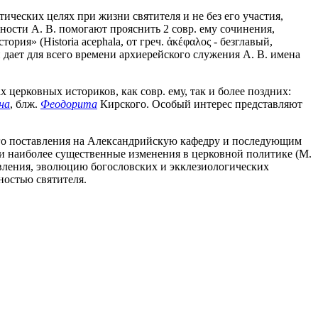
ических целях при жизни святителя и не без его участия,
ности А. В. помогают прояснить 2 совр. ему сочинения,
ия» (Historia acephala, от греч. ἀκέφαλος - безглавый,
й дает для всего времени архиерейского служения А. В. имена
церковных историков, как совр. ему, так и более поздних:
на
, блж.
Феодорита
Кирского. Особый интерес представляют
его поставления на Александрийскую кафедру и последующим
ы и наиболее существенные изменения в церковной политике (M.
ановления, эволюцию богословских и экклезиологических
ностью святителя.