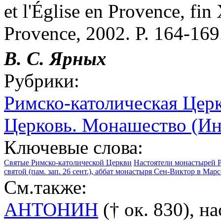
et l'Église en Provence, fin
Provence, 2002. P. 164-169
В. С. Ярных
Рубрики:
Римско-католическая Цер
Церковь. Монашество (И
Ключевые слова:
Святые Римско-католической Церкви
Настоятели монастырей Р
святой (пам. зап. 26 сент.), аббат монастыря Сен-Виктор в Мар
См.также:
АНТОНИН
(† ок. 830), н