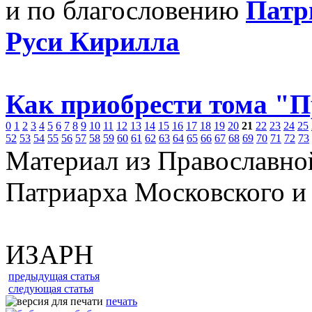
и по благословению
Патр
Руси Кирилла
Как приобрести тома "
0
1
2
3
4
5
6
7
8
9
10
11
12
13
14
15
16
17
18
19
20
21
22
23
24
25
52
53
54
55
56
57
58
59
60
61
62
63
64
65
66
67
68
69
70
71
72
73
Материал из Православно
Патриарха Московского и
ИЗАРН
предыдущая статья
следующая статья
печать