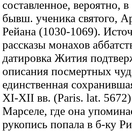
составленное, вероятно, в 
бывш. ученика святого, А
Рейана (1030-1069). Исто
рассказы монахов аббатст
датировка Жития подтверж
описания посмертных чуде
единственная сохранившая
XI-XII вв. (Paris. lat. 56
Марселе, где она упоминае
рукопись попала в б-ку Р