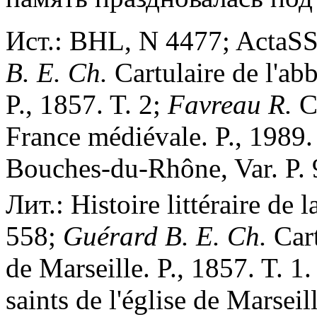
Ист.: BHL, N 4477; ActaSS.
B. E. Ch.
Cartulaire de l'abb
P., 1857. T. 2;
Favreau R.
Co
France médiévale. P., 1989.
Bouches-du-Rhône, Var. P. 
Лит.: Histoire littéraire de l
558;
Guérard B. E. Ch.
Cart
de Marseille. P., 1857. T. 1.
saints de l'église de Marsei