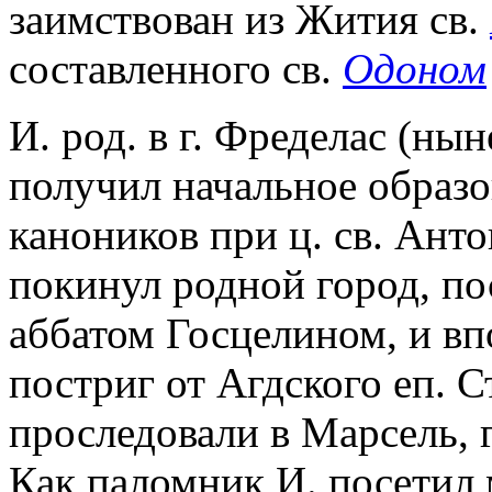
заимствован из Жития св.
составленного св.
Одоном
И. род. в г. Фределас (ны
получил начальное образо
каноников при ц. св. Ант
покинул родной город, п
аббатом Госцелином, и в
постриг от Агдского еп. С
проследовали в Марсель, 
Как паломник И. посетил 