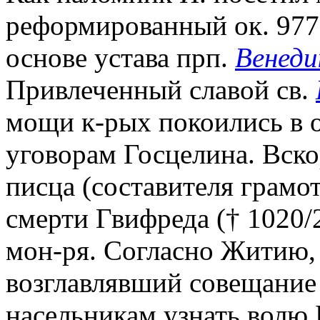
реформированный ок. 977 
основе устава прп.
Венеди
Привлеченный славой св.
мощи к-рых покоились в о
уговорам Госцелина. Вско
писца (составителя грамот
смерти Гвифреда († 1020/
мон-ря. Согласно Житию,
возглавлявший совещание
насельникам узнать волю