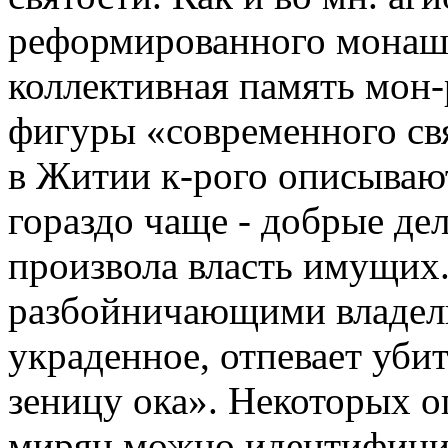
реформированного монаше
коллективная память мон-
фигуры «современного свя
в Житии к-рого описываю
гораздо чаще - добрые дел
произвола власть имущих.
разбойничающими владель
украденное, отпевает убит
зеницу ока». Некоторых о
мирян можно идентифицир