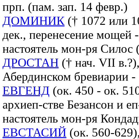
прп. (пам. зап. 14 февр.)
ДОМИНИК
(† 1072 или 10
дек., перенесение мощей - 5
настоятель мон-ря Силос (
ДРОСТАН
(† нач. VII в.?)
Абердинском бревиарии - 
ЕВГЕНД
(ок. 450 - ок. 510
архиеп-стве Безансон и еп-
настоятель мон-ря Конда
ЕВСТАСИЙ
(ок. 560-629)