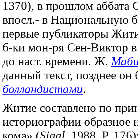
1370), в прошлом аббата 
впосл.- в Национальную 
первые публикаторы Жити
б-ки мон-ря Сен-Виктор в
до наст. времени. Ж.
Маби
данный текст, позднее он
болландистами
.
Житие составлено по при
историографии образное 
кома» (
Sigal.
1988. P. 176