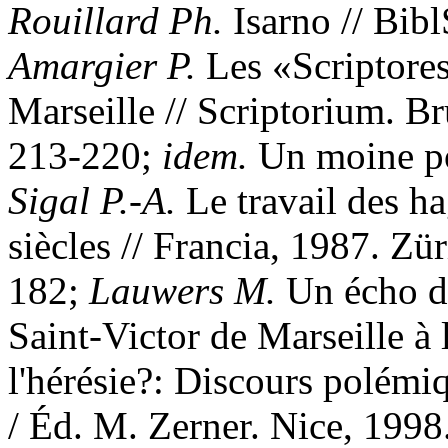
Rouillard Ph.
Isarno // Bibl
Amargier P.
Les «Scriptores
Marseille // Scriptorium. Bru
213-220;
idem.
Un moine po
S
igal P.-A.
Le travail des h
siècles // Francia, 1987. Zür
182;
Lauwers M.
Un écho de
Saint-Victor de Marseille à l
l'hérésie?: Discours polémiq
/ Éd. M. Zerner. Nice, 1998