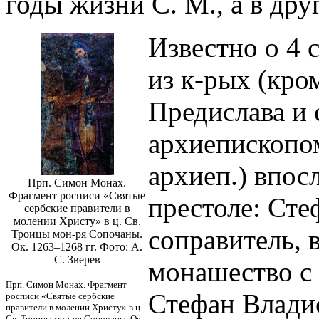
годы жизни С. М., а в друг
Известно о 4 
из к-рых (кр
Предислава и 
архиепископо
архиеп.) впосл
Прп. Симон Монах.
Фрагмент росписи «Святые
престоле: Сте
сербские правители в
молении Христу» в ц. Св.
соправитель, 
Троицы мон-ря Сопочаны.
Ок. 1263–1268 гг. Фото: А.
С. Зверев
монашество с 
Прп. Симон Монах. Фрагмент
Стефан Владис
росписи «Святые сербские
правители в молении Христу» в ц.
Св. Троицы мон-ря Сопочаны. Ок.