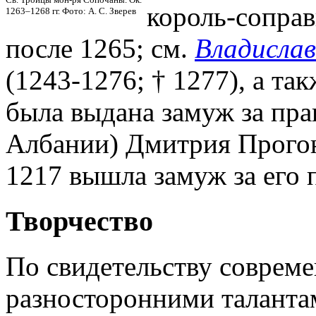
король-соправ
1263–1268 гг. Фото: А. С. Зверев
после 1265; см.
Владислав
(1243-1276; † 1277), а та
была выдана замуж за прав
Албании) Дмитрия Прогона
1217 вышла замуж за его 
Творчество
По свидетельству совреме
разносторонними талантам