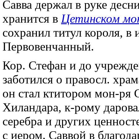
Савва держал в руке десн
хранится в
Цетинском мо
сохранил титул короля, в
Первовенчанный.
Кор. Стефан и до учрежд
заботился о правосл. храм
он стал ктитором мон-ря 
Хиландара, к-рому дарова
серебра и других ценносте
с иером. Саввой в благод