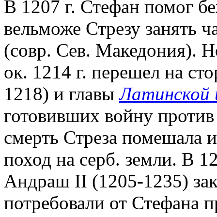
В 1207 г. Стефан помог б
вельможе Стрезу занять ча
(совр. Сев. Македония). Н
ок. 1214 г. перешел на ст
1218) и главы
Латинской 
готовивших войну против
смерть Стреза помешала 
поход на серб. земли. В 12
Андраш II (1205-1235) за
потребовали от Стефана п