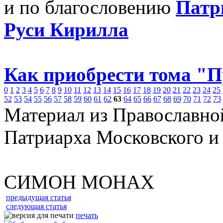
и по благословению
Патр
Руси Кирилла
Как приобрести тома "
0
1
2
3
4
5
6
7
8
9
10
11
12
13
14
15
16
17
18
19
20
21
22
23
24
25
52
53
54
55
56
57
58
59
60
61
62
63
64
65
66
67
68
69
70
71
72
73
Материал из Православно
Патриарха Московского и
СИМОН МОНАХ
предыдущая статья
следующая статья
печать