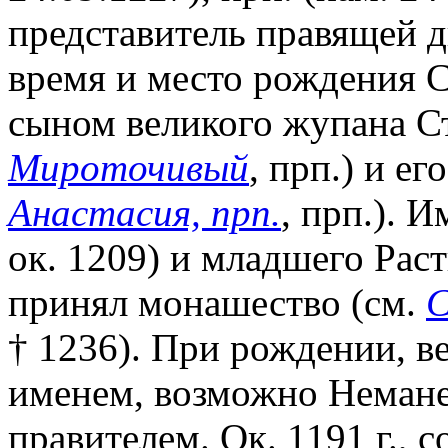
представитель правящей 
время и место рождения С
сыном великого жупана С
Мироточивый
, прп.) и е
Анастасия, прп.
, прп.). 
ок. 1209) и младшего Рас
принял монашество (см.
С
† 1236). При рождении, в
именем, возможно Неманей
правителем. Ок. 1191 г., 