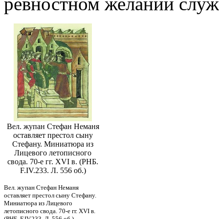
ревностном желании служ
Вел. жупан Стефан Неманя
оставляет престол сыну
Стефану. Миниатюра из
Лицевого летописного
свода. 70-е гг. XVI в. (РНБ.
F.IV.233. Л. 556 об.)
Вел. жупан Стефан Неманя
оставляет престол сыну Стефану.
Миниатюра из Лицевого
летописного свода. 70-е гг. XVI в.
(РНБ. F.IV.233. Л. 556 об.)