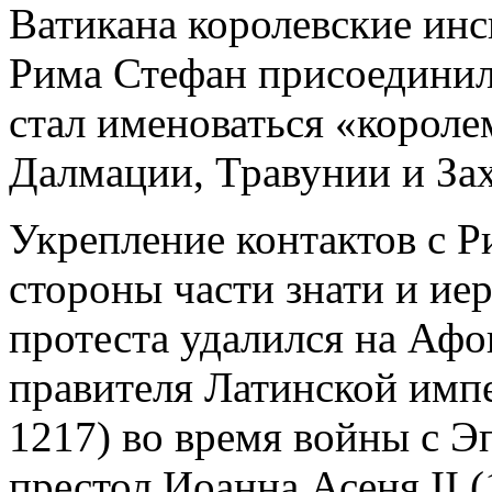
Ватикана королевские инс
Рима Стефан присоединил
стал именоваться «короле
Далмации, Травунии и За
Укрепление контактов с Р
стороны части знати и иер
протеста удалился на Афо
правителя Латинской импе
1217) во время войны с Э
престол Иоанна Асеня II (