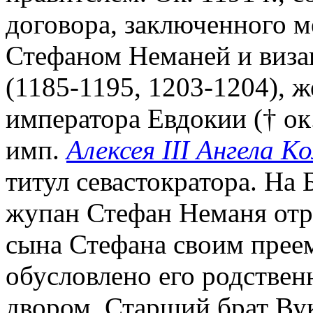
договора, заключенного 
Стефаном Неманей и виза
(1185-1195, 1203-1204), 
императора Евдокии († ок.
имп.
Алексея III Ангела К
титул севастократора. На 
жупан Стефан Неманя отре
сына Стефана своим преем
обусловлено его родственн
двором. Старший брат Ву