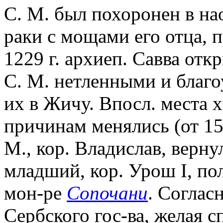
С. М. был похоронен в на
раки с мощами его отца, 
1229 г. архиеп. Савва от
С. М. нетленными и благ
их в Жичу. Впосл. места 
причинам менялись (от 15
М., кор. Владислав, верну
младший, кор. Урош I, по
мон-ре
Сопочани
. Соглас
Сербского гос-ва, желая с