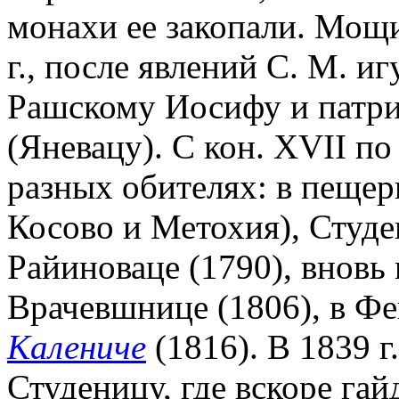
монахи ее закопали. Мощ
г., после явлений С. М. и
Рашскому Иосифу и патри
(Яневацу). С кон. XVII по
разных обителях: в пещер
Косово и Метохия), Студе
Райиноваце (1790), вновь 
Врачевшнице (1806), в Фе
Калениче
(1816). В 1839 г
Студеницу, где вскоре га