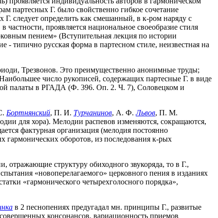
ь) проявляется индивидуальность авторов в гармоническом
рам партесных Г. было свойственно гибкое сочетание
Г. следует определить как смешанный, в к-ром наряду с
в частности, проявляется национальное своеобразие стиля
рковным пением» (Вступительная лекция по истории
ие - типично русская форма в партесном стиле, неизвестная на
Триоди, Трезвонов. Это преимущественно анонимные труды;
 Наибольшее число рукописей, содержащих партесные Г. в виде
 палаты в РГАДА (Ф. 396. Оп. 2. Ч. 7), Соловецком и
С.
Бортнянский
, П. И.
Турчанинов
, А. Ф.
Львов
, П. М.
одии для хора). Мелодии распевов изменяются, сокращаются,
ается фактурная организация (мелодия постоянно
х гармонических оборотов, из последования к-рых
, отражающие структуру обиходного звукоряда, то в Г.,
испытания «новоперелагаемого» церковного пения в изданиях
остатки «гармонического четырехголосного порядка»,
инка
в 2 песнопениях предугадал мн. принципы Г., развитые
в, совершенных консонансов, вариационность приемов