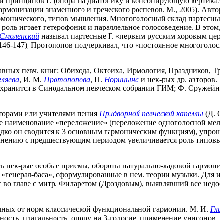
и принципов Г. (опора на диатонику и консонирующую вертикал
армонизации знаменного и греческого роспевов. М., 2005). Авто
рмонического, типов мышления. Многоголосный склад партесных 
ь играет гетерофония и параллельное голосоведение. В этом, 
Смоленский
называл партесные Г. «первым русским хоровым це
. 146-147), Протопопов подчеркивал, что «постоянное многоголос
главных певч. книг: Обихода, Октоиха, Ирмология, Праздников, 
еляева
, И. М.
Протопопова
, П.
Норицына
и нек-рых др. авторов.
 хранится в Синодальном певческом собрании ГИМ; Ф. Оружейной
екторами или учителями пения
Придворной певческой капеллы
(Д. 
ое наименование «переложение» (переложение одноголосной мел
едко он сводится к 3 основным гармоническим функциям), упрощ
авнению с предшествующим периодом увеличивается роль типовы
ь нек-рые особые приемы, обороты натурально-ладовой гармонии
«генерал-баса», сформулированные в нем. теории музыки. Для 
т во главе с митр. Филаретом (Дроздовым), выявлявший все нед
личных от норм классической функциональной гармонии. М. И.
Гл
нность, плагальность, опору на 3-голосие, применение унисоно