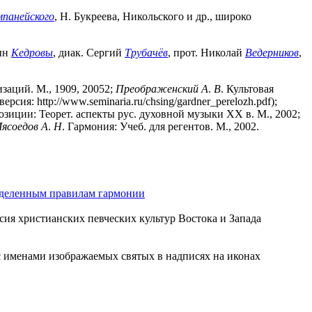
мпанейского
, Н. Букреева, Никольского и др., широко
сын
Кедровы
, диак. Сергий
Трубачёв
, прот. Николай
Ведерников
,
заций. М., 1909, 20052;
Преображенский
А
.
В
. Культовая
рсия: http://www.seminaria.ru/chsing/gardner_perelozh.pdf);
озиции: Теорет. аспекты рус. духовной музыки XX в. М., 2002;
ясоедов
А
.
Н
. Гармония: Учеб. для регентов. М., 2002.
еделенным правилам гармонии
ия христианских певческих культур Востока и Запада
 с именами изображаемых святых в надписях на иконах