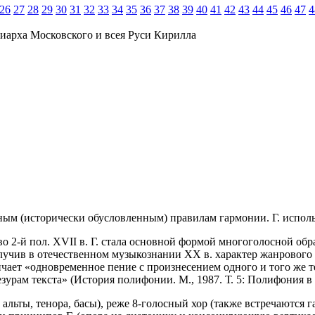
26
27
28
29
30
31
32
33
34
35
36
37
38
39
40
41
42
43
44
45
46
47
4
иарха Московского и всея Руси Кирилла
ым (исторически обусловленным) правилам гармонии. Г. использ
во 2-й пол. XVII в. Г. стала основной формой многоголосной об
получив в отечественном музыкознании ХХ в. характер жанрового
ичает «одновременное пение с произнесением одного и того же т
зурам текста» (История полифонии. М., 1987. Т. 5: Полифония в р
льты, тенора, басы), реже 8-голосный хор (также встречаются га