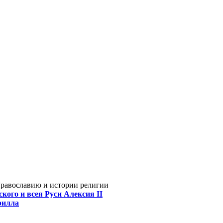
Православию и истории религии
кого и всея Руси Алексия II
рилла