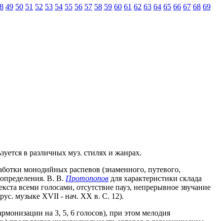
8
49
50
51
52
53
54
55
56
57
58
59
60
61
62
63
64
65
66
67
68
69
уется в различных муз. стилях и жанрах.
работки монодийных распевов (знаменного, путевого,
 определения. В. В.
Протопопов
для характеристики склада
екста всеми голосами, отсутствие пауз, непрерывное звучание
ус. музыке XVII - нач. ХХ в. С. 12).
рмонизации на 3, 5, 6 голосов), при этом мелодия