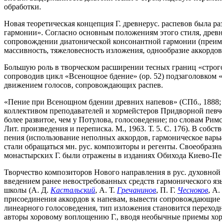
обработки.
Новая теоретическая концепция Г. древнерус. распевов была ра
гармонии». Согласно основным положениям этого стиля, древн
сопровождении диатонической консонантной гармонии (преимуще
массивность, тяжеловесность изложения, однообразие аккордо
Большую роль в творческом расширении тесных границ «строгог
сопроводив цикл «Всенощное бдение» (ор. 52) подзаголовко
движением голосов, сопровождающих распев.
«Пение при Всенощном бдении древних напевов» (СПб., 1888; 
коллективом преподавателей и хормейстеров Придворной певче
более развитое, чем у Потулова, голосоведение; по словам Р
Лит. произведения и переписка. М., 1963. Т. 5. С. 176). В со
пения (использование неполных аккордов, гармоническое варьи
стали обращаться мн. рус. композиторы и регенты. Своеобраз
монастырских Г. были отражены в изданиях Обихода Киево-Пече
Творчество композиторов Нового направления в рус. духовной 
введением ранее невостребованных средств гармонического я
школы (А. Д.
Кастальский
, А. Т.
Гречанинов
, П. Г.
Чесноков
, А.
присоединения аккордов к напевам, вывести сопровождающие г
линеарного голосоведения, тип изложения становится перехо
авторы хоровому воплощению Г., вводя необычные приемы хо