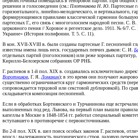
первоисточника помещалась в теноровой партии. При общност
решении и голосоведении (см.:
Плотникова Н
.
Ю
. Партесные г
горизонтального, линейно-мелодического, и вертикального, га
формирующимися правилами классической гармонии большую рол
партесных Г., его связь с многоголосием народной песни. С. В.
церковного пения // Хоровое и регентское дело. 1911. № 6/7. С
Украине» (История полифонии. Т. 5. С. 11).
В кон. XVII-XVIII в. были созданы партесные Г. песнопений 
известны имена лишь неск. государевых певчих дьяков: С. И.
Б
отдельных партий (поголосников) или реже хоровых партитур,
Кирилло-Белозерском собраниях ОР РНБ.
Г. распевов в 1-й пол. XIX в. создавались исключительно дир
Воротников
, Г. Я.
Ломакин
); в это время они получают жанров
существенно ограничивается круг гармонических средств (нер
сопровождается терцовой или секстовой дублировкой). По ср
складывается композиция песнопений.
Если в обработках Бортнянского и Турчанинова еще встречалис
выполненных под ред. Львова, на первый план вышли правила 
капеллы в Москве в 1848-1854 гг. работал специальный комите
вступавшего в противоречие с первоисточниками.
Во 2-й пол. XIX в. шел поиск особых законов Г. распевов, от
впосл.: выдержанность диатонического строя, ладовую переме