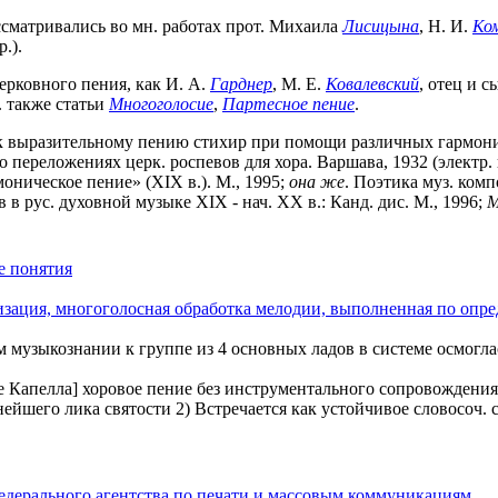
ссматривались во мн. работах прот. Михаила
Лисицына
, Н. И.
Ко
.).
церковного пения, как И. А.
Гарднер
, М. Е.
Ковалевский
, отец и 
. также статьи
Многоголосие
,
Партесное пение
.
 к выразительному пению стихир при помощи различных гармони
о переложениях церк. роспевов для хора. Варшава, 1932 (электр. ве
рмоническое пение» (XIX в.). М., 1995;
она
же
. Поэтика муз. комп
в рус. духовной музыке XIX - нач. ХХ в.: Канд. дис. М., 1996;
М
е понятия
зация, многоголосная обработка мелодии, выполненная по опр
музыкознании к группе из 4 основных ладов в системе осмоглас
акже Капелла] хоровое пение без инструментального сопровождения
нейшего лика святости 2) Встречается как устойчивое словосоч.
едерального агентства по печати и массовым коммуникациям