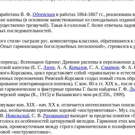
зработана В. Ф.
Одоевским
в работах 1864-1867 гг., реализована 
ие напевы (в основном заимствованные из синодальных изданий
ственно трезвучий). Такая 4-голосная Г. более отвечала ладов
вых последовательностей.
о стиля» сыграли рус. композиторы-классики, обратившиеся к ц
м «Опыт гармонизации богослужебных песнопений», стремился 
переизд.: Всенощное бдение: Древние распевы в переложении дл
ской капеллы (Е. С.
Азеев
, А. А.
Копылов
, С. А.
Смирнов
, Ф. А.
имского-Корсакова, цикл представляет собой «правильную и ест
бственных переложениях Римский-Корсаков создал новый стиль об
рование повторяющихся попевок). С кон. 80-х гг. XIX в., после
ные гармонические и фактурные приемы Г. были найдены Г. Ф.
Ль
рской лавры (К., 1915) и Валаамского мон-ря (СПб., 1909).
музыке кон. XIX - нач. ХХ в. отличается интенсивностью поиск
зыка, необычными приемами хоровой «инструментовки». Муз. с
 В.
Никольский
, С. В.
Рахманинов
) выходит за пределы понятия «
олоса из особенностей цитируемой мелодии. Гармония этих комп
дным, промежуточным между строго гармоническим и полифониче
ровой «инструментовки».