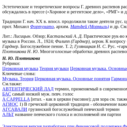
Эстетические и теоретические вопросы Г. древних распевов ра
обсуждались в прессе («Хоровое и регентское дело», «РМГ» и др
Традиции Г. нач. XX в. впосл. продолжили такие деятели рус. 
прот. Михаил
Фортунато
, архим.
Матфей (Мормыль)
и др. См
Лит.:
Лисицын
. Обзор;
Кастальский
А
.
Д
. Практическое рук-во
музыка в России. Л., 1924;
Филипп
(Гарднер),
иером
. К вопросу 
Гарднер
. Богослужебное пение. Т. 2;
Гуляницкая
Н
.
С
. Рус. «га
Плотникова
Н
.
Ю
. Многоголосные обработки древних распевов 
Н. Ю. Плотникова
Рубрики:
Церковная музыка
Теория музыки
Церковная музыка. Основны
Ключевые слова:
Музыка. Теория
Церковная музыка. Основные понятия
Гармони
См.также:
АВТЕНТИЧЕСКИЙ ЛАД
термин, применяемый в современном 
БАС
самый низкий муж. певч. голос
A CAPPELLA
[итал. - как в церкви (часовне); для хора см. т
АГИОС
1) В греческой церковной традиции - обозначение важ
АГСАВАЛИ
грузинский богослужебный певческий термин
АЛЬТ
название певческого голоса и исполняемой им партии
Электронная версия разработана при финансовой поддержке Ф