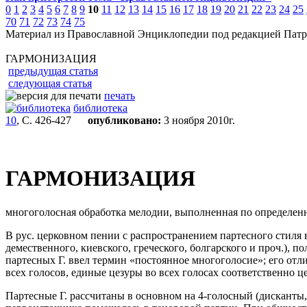
0
1
2
3
4
5
6
7
8
9
10
11
12
13
14
15
16
17
18
19
20
21
22
23
24
25
70
71
72
73
74
75
Материал из Православной Энциклопедии под редакцией Патр
ГАРМОНИЗАЦИЯ
предыдущая статья
следующая статья
печать
библиотека
10
, С. 426-427
опубликовано:
3 ноября 2010г.
ГАРМОНИЗАЦИЯ
многоголосная обработка мелодии, выполненная по определенн
В рус. церковном пении с распространением партесного стиля 
демественного, киевского, греческого, болгарского и проч.), 
партесных Г. ввел термин «постоянное многоголосие»; его отл
всех голосов, единые цезуры во всех голосах соответственно це
Партесные Г. рассчитаны в основном на 4-голосный (дисканты, а