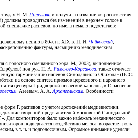
в трудах Н. М.
Потулова
и получила название «строгого стиля
) должны проводиться без изменений в верхнем голосе в
ой специфике распевов, но имела немало недостатков:
ерковному пению в 80-х гг. XIX в. П. И.
Чайковский
,
к раскрепощению фактуры, насыщению мелодическим
я 4-голосного смешанного хора. М., 2003), выполненное
 Сырбулов) под рук. Н. А.
Римского-Корсакова
, также отличает
ественную гармонизацию напевов Синодального Обихода» (ПСС:
работки на основе синтеза приемов церковного и народного
 снятия цензуры Придворной певческой капеллы, к Г. распевов
вовским
, Азеевым, А. А.
Архангельским
. Особенности
ов форм Г. распевов с учетом достижений медиевистики,
одержание творений представителей московской Синодальной
Г.». Для композиторов было важно избежать механического
озиторов подвергается воздействию мелоса, возрастает роль
ским, в т. ч. и подголосочным. Огромное внимание уделяли