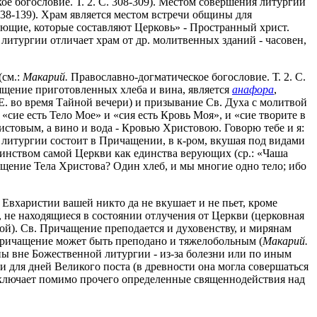
е богословие. Т. 2. С. 308-309). Местом совершения литургии
 138-139). Храм является местом встречи общины для
ующие, которые составляют Церковь» - Пространный христ.
 литургии отличает храм от др. молитвенных зданий - часовен,
(см.:
Макарий.
Православно-догматическое богословие. Т. 2. С.
вящение приготовленных хлеба и вина, является
анафора
,
Е. во время Тайной вечери) и призывание Св. Духа с молитвой
«сие есть Тело Мое» и «сия есть Кровь Моя», и «сие творите в
стовым, а вино и вода - Кровью Христовою. Говорю тебе и я:
сть литургии состоит в Причащении, в к-ром, вкушая под видами
таинством самой Церкви как единства верующих (ср.: «Чаша
бщение Тела Христова? Один хлеб, и мы многие одно тело; ибо
Евхаристии вашей никто да не вкушает и не пьет, кроме
), не находящиеся в состоянии отлучения от Церкви (церковная
ой). Св. Причащение преподается и духовенству, и мирянам
 Причащение может быть преподано и тяжелобольным (
Макарий.
аны вне Божественной литургии - из-за болезни или по иным
 для дней Великого поста (в древности она могла совершаться
 включает помимо прочего определенные священнодействия над