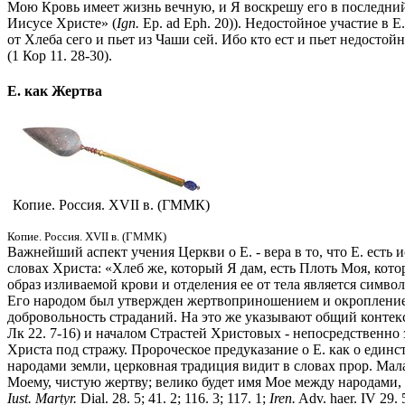
Мою Кровь имеет жизнь вечную, и Я воскрешу его в последний д
Иисусе Христе» (
Ign.
Ep. ad Eph. 20)). Недостойное участие в 
от Хлеба сего и пьет из Чаши сей. Ибо кто ест и пьет недостой
(1 Кор 11. 28-30).
Е. как Жертва
Копие. Россия. XVII в. (ГММК)
Копие. Россия. XVII в. (ГММК)
Важнейший аспект учения Церкви о Е. - вера в то, что Е. есть 
словах Христа: «Хлеб же, который Я дам, есть Плоть Моя, котор
образ изливаемой крови и отделения ее от тела является симв
Его народом был утвержден жертвоприношением и окроплением л
добровольность страданий. На это же указывают общий контекст
Лк 22. 7-16) и началом Страстей Христовых - непосредственно
Христа под стражу. Пророческое предуказание о Е. как о един
народами земли, церковная традиция видит в словах прор. Мал
Моему, чистую жертву; велико будет имя Мое между народами, 
Iust. Martyr.
Dial. 28. 5; 41. 2; 116. 3; 117. 1;
Iren.
Adv. haer. IV 29.