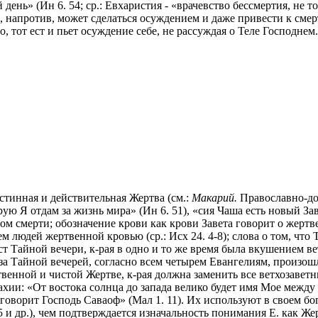
ень» (Ин 6. 54; ср.: Евхаристия - «врачевство бессмертия, не 
Е., напротив, может сделаться осуждением и даже привести к смер
но, тот ест и пьет осуждение себе, не рассуждая о Теле Господн
истинная и действительная Жертва (см.:
Макарий.
Православно-дог
ую Я отдам за жизнь мира» (Ин 6. 51), «сия Чаша есть новый Зав
олом смерти; обозначение крови как крови Завета говорит о жер
юдей жертвенной кровью (ср.: Исх 24. 4-8); слова о том, что Те
 Тайной вечери, к-рая в одно и то же время была вкушением вет
 за Тайной вечерей, согласно всем четырем Евангелиям, произош
ственной и чистой Жертве, к-рая должна заменить все ветхозаве
ахии: «От востока солнца до запада велико будет имя Мое между
говорит Господь Саваоф» (Мал 1. 11). Их используют в своем бо
 5 и др.), чем подтверждается изначальность понимания Е. как Же