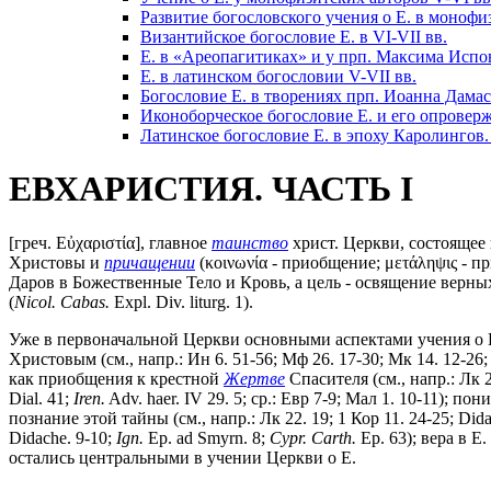
Развитие богословского учения о Е. в монофи
Византийское богословие Е. в VI-VII вв.
Е. в «Ареопагитиках» и у прп. Максима Испо
Е. в латинском богословии V-VII вв.
Богословие Е. в творениях прп. Иоанна Дама
Иконоборческое богословие Е. и его опровер
Латинское богословие Е. в эпоху Каролингов. (с
ЕВХАРИСТИЯ. ЧАСТЬ I
[греч. Εὐχαριστία], главное
таинство
христ. Церкви, состоящее
Христовы и
причащении
(κοινωνία - приобщение; μετάληψις - п
Даров в Божественные Тело и Кровь, а цель - освящение верных
(
Nicol. Cabas.
Expl. Div. liturg. 1).
Уже в первоначальной Церкви основными аспектами учения о Е
Христовым (см., напр.: Ин 6. 51-56; Мф 26. 17-30; Мк 14. 12-26; Л
как приобщения к крестной
Жертве
Спасителя (см., напр.: Лк 
Dial. 41;
Iren.
Adv. haer. IV 29. 5; ср.: Евр 7-9; Мал 1. 10-11);
познание этой тайны (см., напр.: Лк 22. 19; 1 Кор 11. 24-25; Did
Didache. 9-10;
Ign.
Ep. ad Smyrn. 8;
Cypr. Carth.
Ep. 63); вера в Е.
остались центральными в учении Церкви о Е.