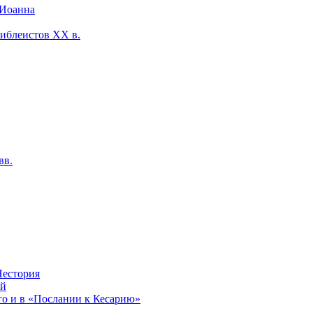
 Иоанна
библеистов XX в.
вв.
Нестория
ей
го и в «Послании к Кесарию»
.