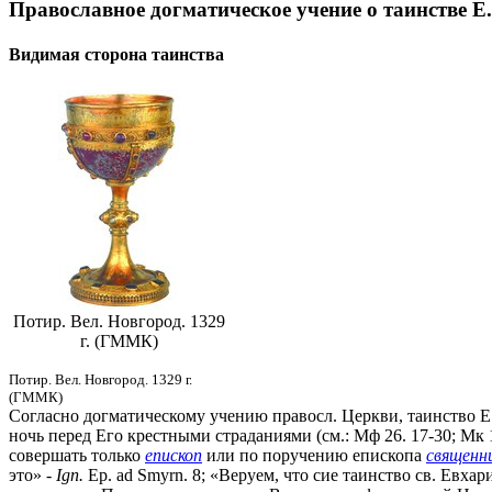
Православное догматическое учение о таинстве Е.
Видимая сторона таинства
Потир. Вел. Новгород. 1329
г. (ГММК)
Потир. Вел. Новгород. 1329 г.
(ГММК)
Согласно догматическому учению правосл. Церкви, таинство Е.
ночь перед Его крестными страданиями (см.: Мф 26. 17-30; Мк 1
совершать только
епископ
или по поручению епископа
священн
это» -
Ign.
Ep. ad Smyrn. 8; «Веруем, что сие таинство св. Евх