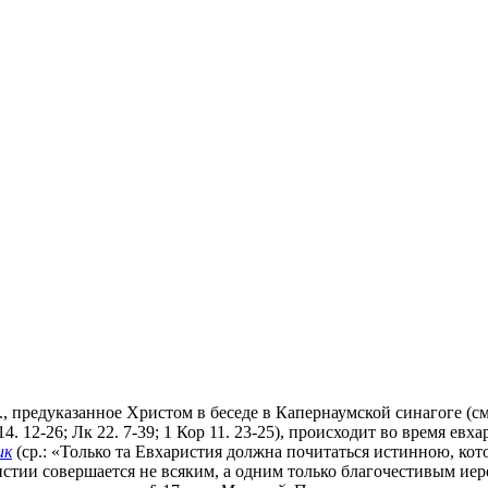
, предуказанное Христом в беседе в Капернаумской синагоге (см
4. 12-26; Лк 22. 7-39; 1 Кор 11. 23-25), происходит во время е
ик
(ср.: «Только та Евхаристия должна почитаться истинною, кот
аристии совершается не всяким, а одним только благочестивым и