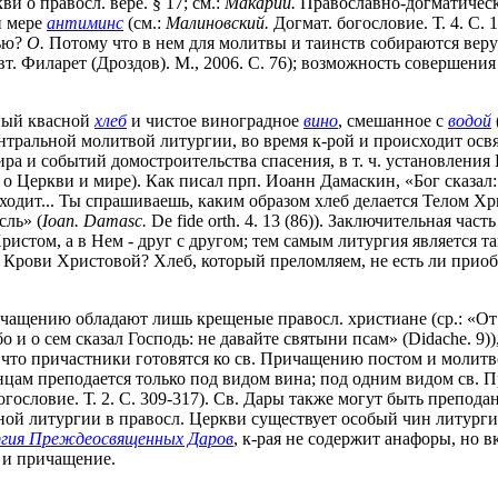
 о правосл. вере. § 17; см.:
Макарий.
Православно-догматическо
й мере
антиминс
(см.:
Малиновский.
Догмат. богословие. Т. 4. С.
вью?
О.
Потому что в нем для молитвы и таинств собираются вер
т. Филарет (Дроздов). М., 2006. С. 76); возможность совершения
ный квасной
хлеб
и чистое виноградное
вино
, смешанное с
водой
Центральной молитвой литургии, во время к-рой и происходит ос
 и событий домостроительства спасения, в т. ч. установления 
о Церкви и мире). Как писал прп. Иоанн Дамаскин, «Бог сказал: 
дит... Ты спрашиваешь, каким образом хлеб делается Телом Хри
сль» (
Ioan. Damasc.
De fide orth. 4. 13 (86)). Заключительная ча
ристом, а в Нем - друг с другом; тем самым литургия является 
е Крови Христовой? Хлеб, который преломляем, не есть ли прио
чащению обладают лишь крещеные правосл. христиане (ср.: «От 
 и о сем сказал Господь: не давайте святыни псам» (Didache. 9)
 что причастники готовятся ко св. Причащению постом и молитв
енцам преподается только под видом вина; под одним видом св.
гословие. Т. 2. С. 309-317). Св. Дары также могут быть препод
й литургии в правосл. Церкви существует особый чин литургии
гия Преждеосвященных Даров
, к-рая не содержит анафоры, но
 и причащение.