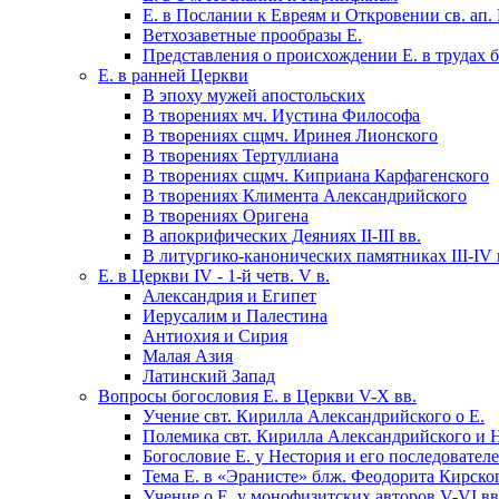
Е. в Послании к Евреям и Откровении св. ап.
Ветхозаветные прообразы Е.
Представления о происхождении Е. в трудах 
Е. в ранней Церкви
В эпоху мужей апостольских
В творениях мч. Иустина Философа
В творениях сщмч. Иринея Лионского
В творениях Тертуллиана
В творениях cщмч. Киприана Карфагенского
В творениях Климента Александрийского
В творениях Оригена
В апокрифических Деяниях II-III вв.
В литургико-канонических памятниках III-IV 
Е. в Церкви IV - 1-й четв. V в.
Александрия и Египет
Иерусалим и Палестина
Антиохия и Сирия
Малая Азия
Латинский Запад
Вопросы богословия Е. в Церкви V-X вв.
Учение свт. Кирилла Александрийского о Е.
Полемика свт. Кирилла Александрийского и 
Богословие Е. у Нестория и его последовател
Тема Е. в «Эранисте» блж. Феодорита Кирско
Учение о Е. у монофизитских авторов V-VI вв