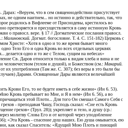
. Дарах: «Веруем, что в сем священнодействии присутствует
ах, не одним наитием... но истинно и действительно, так, что
оторое родилось в Вифлееме от Приснодевы, крестилось во
 вино претворяется и пресуществляется в саму истинную Кровь
ви о правосл. вере. § 17 // Догматические послания правосл.
.:
Малиновский.
Догмат. богословие. Т. 4. С. 151-182) Церковь с
мом Христе: «Хотя в одно и то же время бывает много
 одно Тело Его и одна Кровь во всех отдельных церквях
.. делается одно и то же с Телом, сущим на небесах»
деление Св. Даров относится только к видам хлеба и вина и не
 и человечеством (телом и душой), и Божеством (см.:
Макарий.
от их употребления (Там же. С. 307); без веры в это были бы
 случаев) Дарами. Освященные Дары являются величайшей
ь Крови Его, то не будете иметь в себе жизни» (Ин 6. 53).
 Кровь пребывает во Мне, и Я в нем» (Ин 6. 56), а во
 причащаться этой Плоти... Для того Он смешал Самого Себя с
т грехов - преподавая Чашу, Господь сказал: «Сие есть Кровь
ние грехов» (Трул. 28)); укрепляет и тело, и душу (ср.:
через молитву Слова Его и от которой через уподобление
 66); «Эта Кровь - спасение душ наших. Ею душа омывается, ею
 жизни, как сказал Спаситель: «Ядущий Мою Плоть и пиющий