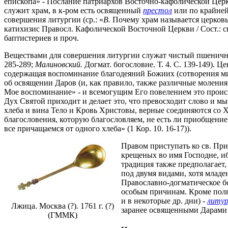
епископа» - Послание патриархов Восточно-кафолической Церкви
служит храм, в к-ром есть освященный
престол
или по крайне
совершения литургии (ср.: «
В.
Почему храм называется церко
катихизис Правосл. Кафолической Восточной Церкви / Сост.: св
баптистериев и проч.
Веществами для совершения литургии служат чистый пшенич
285-289;
Малиновский.
Догмат. богословие. Т. 4. С. 139-149). 
содержащая воспоминание благодеяний Божиих (сотворения мира
об освящении Даров (и, как правило, также различные моления 
Мое воспоминание» - и всемогущим Его повелением это происхо
Дух Святой приходит и делает это, что превосходит слово и мы
хлеба и вина Тело и Кровь Христовы, верные соединяются со Х
благословения, которую благословляем, не есть ли приобщени
все причащаемся от одного хлеба» (1 Кор. 10. 16-17)).
Правом приступать ко св. При
крещеных во имя Господне, ибо
традиция также предполагает,
под двумя видами, хотя млад
Православно-догматическое бо
особым причинам. Кроме полно
и в некоторые др. дни) -
литур
Лжица. Москва (?). 1761 г. (?)
заранее освященными Дарами
(ГММК)