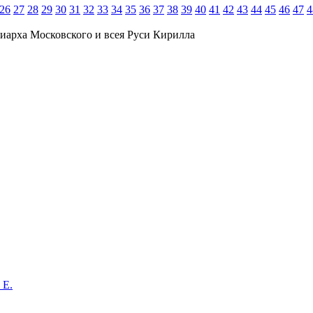
26
27
28
29
30
31
32
33
34
35
36
37
38
39
40
41
42
43
44
45
46
47
4
иарха Московского и всея Руси Кирилла
 Е.