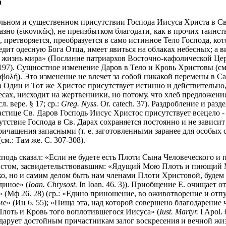
а
ельном и существенном присутствии Господа Иисуса Христа в Св
зно (εἰκονικῶς), не преизбытком благодати, как в прочих таинств
, претворяется, преобразуется в само истинное Тело Господа, к
седит одесную Бога Отца, имеет явиться на облаках небесных; а
 за жизнь мира» (Послание патриархов Восточно-кафолической Церк
42-197). Сущностное изменение Даров в Тело и Кровь Христовы (см
ολή). Это изменение не влечет за собой никакой перемены в Са
 Один и Тот же Христос присутствует истинно и действительно,
есах, нисходит на жертвенники, но потому, что хлеб предложения.
 вере. § 17; ср.:
Greg. Nyss.
Or. catech. 37). Раздробление и раз
астице Св. Даров Господь Иисус Христос присутствует всецело -
утствие Господа в Св. Дарах сохраняется постоянно и не зависит 
чащения запасными (т. е. заготовленными заранее для особых
м.: Там же. С. 307-308).
дь сказал: «Если не будете есть Плоти Сына Человеческого и пит
стом, засвидетельствовавшим: «Ядущий Мою Плоть и пиющий Мою
ько, но и самим делом быть нам членами Плоти Христовой, будем
диное» (
Ioan. Chrysost.
In Ioan. 46. 3)). Приобщение Е. очищает о
 (Мф 26. 28) (ср.: «Едино приношение, во оживотворение и отпуще
е» (Ин 6. 55); «Пища эта, над которой совершено благодарение 
 Плоть и Кровь того воплотившегося Иисуса» (
Iust. Martyr.
I Apol.
)); дарует достойным причастникам залог воскресения и вечной