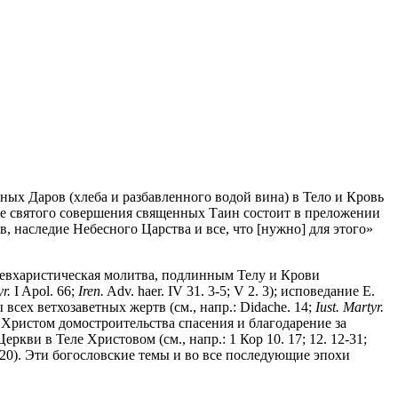
ных Даров (хлеба и разбавленного водой вина) в Тело и Кровь
ие святого совершения священных Таин состоит в преложении
, наследие Небесного Царства и все, что [нужно] для этого»
 евхаристическая молитва, подлинным Телу и Крови
yr.
I Apol. 66;
Iren.
Adv. haer. IV 31. 3-5; V 2. 3); исповедание Е.
 всех ветхозаветных жертв (см., напр.: Didache. 14;
Iust. Martyr.
го Христом домостроительства спасения и благодарение за
Церкви в Теле Христовом (см., напр.: 1 Кор 10. 17; 12. 12-31;
 20). Эти богословские темы и во все последующие эпохи