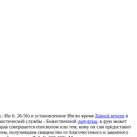
.: Ин 6. 26-56) и установленное Им во время
Тайной вечери
в
вхаристической службы - Божественной
литургии
, к-рую может
орая совершается епископом или тем, кому он сам предоставит
ереем, получившим священство от благочестивого и законного