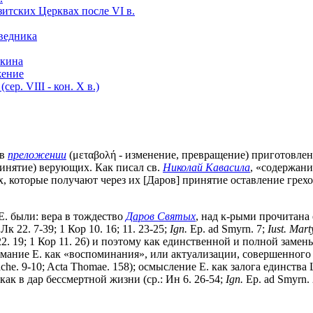
зитских Церквах после VI в.
ведника
скина
жение
ер. VIII - кон. X в.)
 в
преложении
(μεταβολή - изменение, превращение) приготовлен
ринятие) верующих. Как писал св.
Николай Кавасила
, «содержан
, которые получают через их [Даров] принятие оставление грехов
. были: вера в тождество
Даров Святых
, над к-рыми прочитана
к 22. 7-39; 1 Кор 10. 16; 11. 23-25;
Ign.
Ep. ad Smyrn. 7;
Iust. Mart
22. 19; 1 Кор 11. 26) и поэтому как единственной и полной замены
 понимание Е. как «воспоминания», или актуализации, совершенно
ache. 9-10; Acta Thomae. 158); осмысление Е. как залога единства 
 как в дар бессмертной жизни (ср.: Ин 6. 26-54;
Ign.
Ep. ad Smyrn.