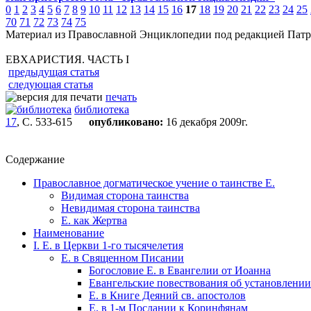
0
1
2
3
4
5
6
7
8
9
10
11
12
13
14
15
16
17
18
19
20
21
22
23
24
25
70
71
72
73
74
75
Материал из Православной Энциклопедии под редакцией Патр
ЕВХАРИСТИЯ. ЧАСТЬ I
предыдущая статья
следующая статья
печать
библиотека
17
, С. 533-615
опубликовано:
16 декабря 2009г.
Содержание
Православное догматическое учение о таинстве Е.
Видимая сторона таинства
Невидимая сторона таинства
Е. как Жертва
Наименование
I. Е. в Церкви 1-го тысячелетия
Е. в Священном Писании
Богословие Е. в Евангелии от Иоанна
Евангельские повествования об установлении
Е. в Книге Деяний св. апостолов
Е. в 1-м Послании к Коринфянам