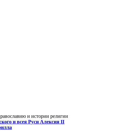
Православию и истории религии
кого и всея Руси Алексия II
рилла