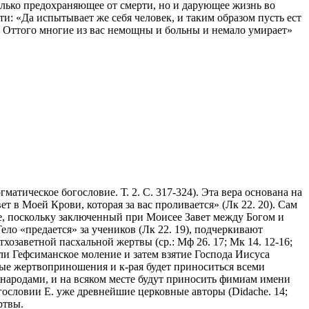
только предохраняющее от смерти, но и дарующее жизнь во
ти: «Да испытывает же себя человек, и таким образом пусть ест
ем. Оттого многие из вас немощны и больны и немало умирает»
матическое богословие. Т. 2. С. 317-324). Эта вера основана на
ет в Моей Крови, которая за вас проливается» (Лк 22. 20). Сам
тве, поскольку заключенный при Моисее Завет между Богом и
ло «предается» за учеников (Лк 22. 19), подчеркивают
хозаветной пасхальной жертвы (ср.: Мф 26. 17; Мк 14. 12-16;
ли Гефсиманское моление и затем взятие Господа Иисуса
тные жертвоприношения и к-рая будет приноситься всеми
 народами, и на всяком месте будут приносить фимиам имени
гословии Е. уже древнейшие церковные авторы (Didache. 14;
ртвы.