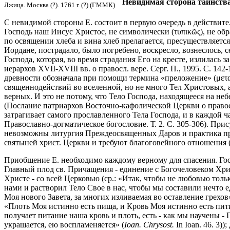
Невидимая сторона таинств
Лжица. Москва (?). 1761 г. (?) (ГММК)
С невидимой стороны Е. состоит в первую очередь в действит
Господь наш Иисус Христос, не символически (τυπικῶς), не обра
по освящении хлеба и вина хлеб прелагается, пресуществляется
Иордане, пострадало, было погребено, воскресло, вознеслось, 
Господа, которая, во время страдания Его на кресте, излилась
иерархов XVII-XVIII вв. о правосл. вере. Серг. П., 1995. С. 1
древности обозначала при помощи термина «преложение» (μεταβ
священнодействий во вселенной, но не много Тел Христовых, а
верных. И это не потому, что Тело Господа, находящееся на неб
(Послание патриархов Восточно-кафолической Церкви о правосл.
затрагивает самого прославленного Тела Господа, и в каждой ч
Православно-догматическое богословие. Т. 2. С. 305-306). Прис
невозможны литургия Преждеосвященных Даров и практика при
святыней христ. Церкви и требуют благоговейного отношения (с
Приобщение Е. необходимо каждому верному для спасения. Госпо
Главный плод св. Причащения - единение с Богочеловеком Хри
Христе - со всей Церковью (ср.: «Итак, чтобы не любовью тол
нами и растворил Тело Свое в нас, чтобы мы составили нечто е
Моя нового Завета, за многих изливаемая во оставление грехов»
«Плоть Моя истинно есть пища, и Кровь Моя истинно есть пити
получает питание наша кровь и плоть, есть - как мы научены -
украшается, ею воспламеняется» (
Ioan. Chrysost.
In Ioan. 46. 3