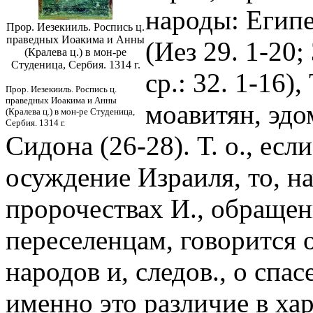
народы: Египе
Прор. Иезекииль. Роспись ц.
праведных Иоакима и Анны
(Иез 29. 1-20; 
(Кралева ц.) в мон-ре
Студеница, Сербия. 1314 г.
ср.: 32. 1-16)
Прор. Иезекииль. Роспись ц.
праведных Иоакима и Анны
моавитян, эдо
(Кралева ц.) в мон-ре Студеница,
Сербия. 1314 г.
Сидона (26-28). Т. о., ес
осуждение Израиля, то, нач
пророчествах И., обраще
переселенцам, говорится 
народов и, следов., о спа
именно это различие в ха