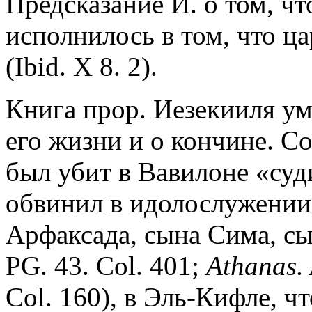
Предсказание И. о том, ч
исполнилось в том, что ца
(Ibid. X 8. 2).
Книга прор. Иезекииля ум
его жизни и о кончине. С
был убит в Вавилоне «суд
обвинил в идолослужении
Арфаксада, сына Сима, сы
PG. 43. Col. 401;
Athanas. 
Col. 160), в Эль-Кифле, чт