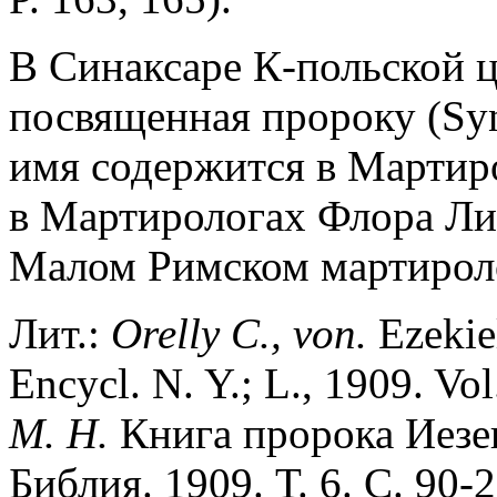
В Синаксаре К-польской ц.
посвященная пророку (SynC
имя содержится в Мартиро
в Мартирологах Флора Ли
Малом Римском мартироло
Лит.:
Orelly C., von.
Ezekie
Encycl. N. Y.; L., 1909. Vol
М. Н.
Книга пророка Иезе
Библия. 1909. Т. 6. C. 90-