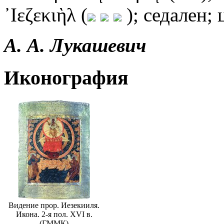
᾿Ιεζεκιὴλ (
); седален;
А. А. Лукашевич
Иконография
Видение прор. Иезекииля.
Икона. 2-я пол. XVI в.
(ГММК)