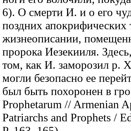
6). О смерти И. и о его чу
поздних апокрифических т
жизнеописании, помещенн
пророка Иезекииля. Здесь,
том, как И. заморозил р. 
могли безопасно ее перейт
был быть похоронен в гро
Prophetarum // Armenian Ap
Patriarchs and Prophets / E
P. 163, 165).