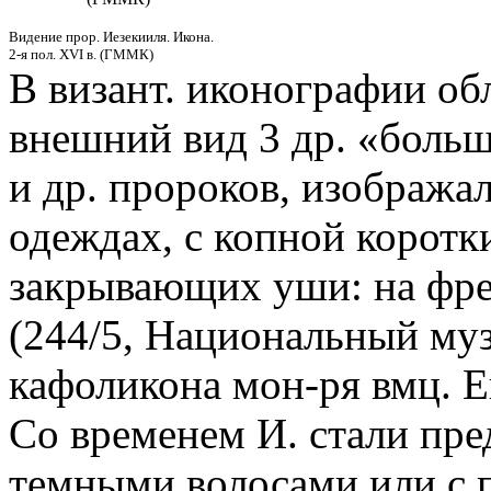
Видение прор. Иезекииля. Икона.
2-я пол. XVI в. (ГММК)
В визант. иконографии об
внешний вид 3 др. «больш
и др. пророков, изобража
одеждах, с копной коротк
закрывающих уши: на фре
(244/5, Национальный муз
кафоликона мон-ря вмц. Е
Со временем И. стали пред
темными волосами или с п