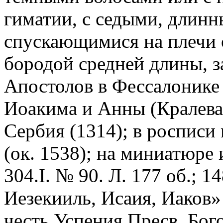
гиматии, с седыми, длин
спускающимися на плечи 
бородой средней длины, за
Апостолов в Фессалонике 
Иоакима и Анны (Кралева 
Сербия (1314); в росписи
(ок. 1538); на миниатюре
304.I. № 90. Л. 177 об.; 1
Иезекииль, Исаия, Иаков»
честь Успения Пресв. Бог