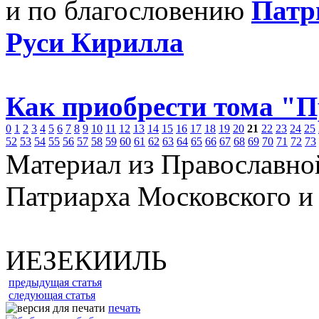
и по благословению
Патр
Руси Кирилла
Как приобрести тома "
0
1
2
3
4
5
6
7
8
9
10
11
12
13
14
15
16
17
18
19
20
21
22
23
24
25
52
53
54
55
56
57
58
59
60
61
62
63
64
65
66
67
68
69
70
71
72
73
Материал из Православно
Патриарха Московского и
ИЕЗЕКИИЛЬ
предыдущая статья
следующая статья
печать