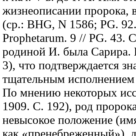
жизнеописании пророка, в
(ср.: BHG, N 1586; PG. 92
Prophetarum. 9 // PG. 43. 
родиной И. была Сарира. 
3), что подтверждается з
тщательным исполнением за
По мнению некоторых исс
1909. С. 192), род пророк
невысокое положение (имя
как «пренебреженный»), д