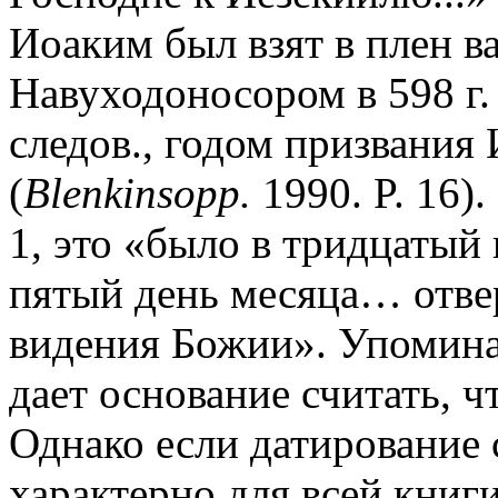
Иоаким был взят в плен 
Навуходоносором в 598 г. д
следов., годом призвания И
(
Blenkinsopp.
1990. P. 16).
1, это «было в тридцатый 
пятый день месяца… отвер
видения Божии». Упоминан
дает основание считать, ч
Однако если датирование
характерно для всей книги (