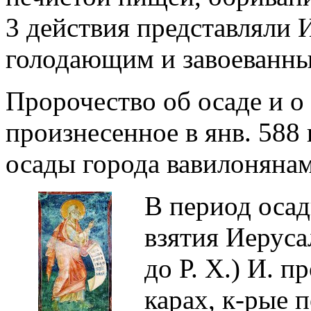
3 действия представляли
голодающим и завоеванн
Пророчество об осаде и о
произнесенное в янв. 588 г
осады города вавилонянами
В период осад
взятия Иерусал
до Р. Х.) И. п
карах, к-рые 