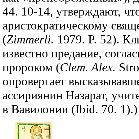
44. 10-14, утверждают, ч
аристократическому свящ
(
Zimmerli.
1979. P. 52). 
известно предание, соглас
пророком (
Clem. Alex.
Stro
опровергает высказывавше
ассириянин Назарат, учит
в Вавилонии (Ibid. 70. 1).)