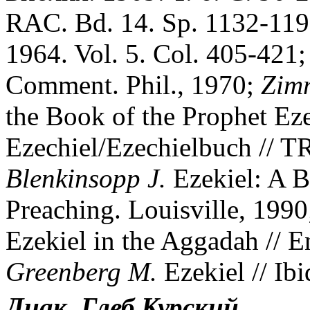
RAC. Bd. 14. Sp. 1132-11
1964. Vol. 5. Col. 405-421
Comment. Phil., 1970;
Zimm
the Book of the Prophet Eze
Ezechiel/Ezechielbuch // T
Blenkinsopp J.
Ezekiel: A B
Preaching. Louisville, 199
Ezekiel in the Aggadah // E
Greenberg M.
Ezekiel // Ibi
Диак. Глеб Курский