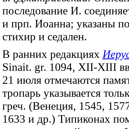
последование И. соединяе
и прп. Иоанна; указаны п
стихир и седален.
В ранних редакциях
Иеру
Sinait. gr. 1094, XII-XIII в
21 июля отмечаются памят
тропарь указывается толь
греч. (Венеция, 1545, 157
1633 и др.) Типиконах п