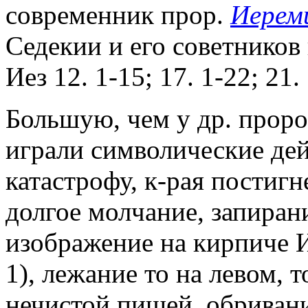
современник прор.
Иерем
Седекии и его советников 
Иез 12. 1-15; 17. 1-22; 21.
Большую, чем у др. проро
играли символические де
катастрофу, к-рая постигн
долгое молчание, запирани
изображение на кирпиче И
1), лежание то на левом, 
нечистой пищей, обривани