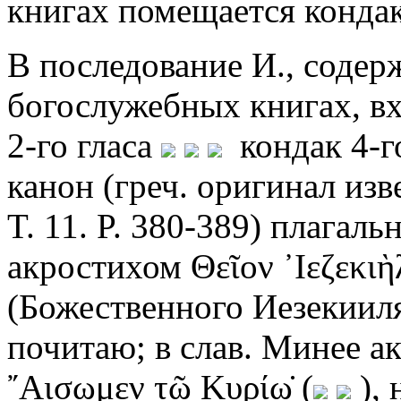
книгах помещается кондак 
В последование И., содерж
богослужебных книгах, вх
2-го гласа
кондак 4-г
канон (греч. оригинал изв
T. 11. P. 380-389) плагально
акростихом Θεῖον ᾿Ιεζεκιὴλ
(Божественного Иезекии
почитаю; в слав. Минее ак
῎Αισωμεν τῷ Κυρίῳ̇ (
), 