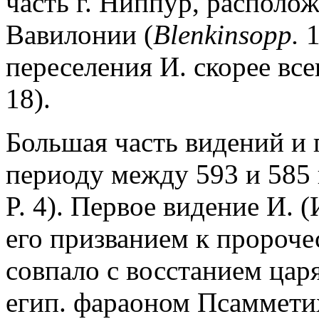
часть г. Ниппур, располо
Вавилонии (
Blenkinsopp.
1
переселения И. скорее всег
18).
Большая часть видений и 
периоду между 593 и 585 гг
P. 4). Первое видение И. (И
его призванием к пророч
совпало с восстанием ца
егип. фараоном Псамметихо