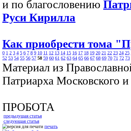
и по благословению
Патр
Руси Кирилла
Как приобрести тома "
0
1
2
3
4
5
6
7
8
9
10
11
12
13
14
15
16
17
18
19
20
21
22
23
24
25
52
53
54
55
56
57
58
59
60
61
62
63
64
65
66
67
68
69
70
71
72
73
Материал из Православно
Патриарха Московского и
ПРОБОТА
предыдущая статья
следующая статья
печать