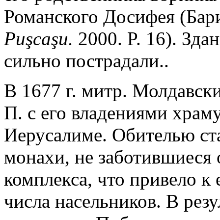
Романского Досифея (Бари
Pu
ş
ca
ş
u.
2000. P. 16). Зда
сильно пострадали..
В 1677 г. митр. Молдавск
П. с его владениями храм
Иерусалиме. Обителью ста
монахи, не заботившиеся
комплекса, что привело к
числа насельников. В резу