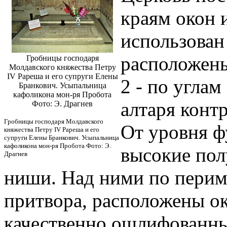
краям окон и
использован
расположены
Гробницы господаря
Молдавского княжества Петру
IV Рареша и его супруги Елены
2 - по угла
Бранкович. Усыпальница
кафоликона мон-ря Пробота
алтаря конт
Фото: Э. Драгнев
Гробницы господаря Молдавского
От уровня 
княжества Петру IV Рареша и его
супруги Елены Бранкович. Усыпальница
кафоликона мон-ря Пробота Фото: Э.
высокие пол
Драгнев
ниши. Над ними по перим
притвора, расположены о
качественно ошлифованн