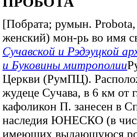
ПРОБОТА
[Побрата; румын. Probota, 
женский) мон-рь во имя с
Сучавской и Рэдэуцкой ар
и Буковины митрополии
Р
Церкви (РумПЦ). Располож
жудеце Сучава, в 6 км от г
кафоликон П. занесен в С
наследия ЮНЕСКО (в чис
имеющих выдающуюся росп