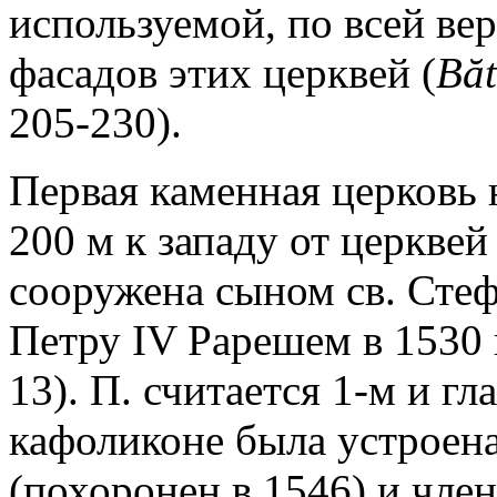
используемой, по всей ве
фасадов этих церквей (
B
ă
205-230).
Первая каменная церковь 
200 м к западу от церквей 
сооружена сыном св. Стеф
Петру IV Рарешем в 1530 г
13). П. считается 1-м и г
кафоликоне была устроен
(похоронен в 1546) и член