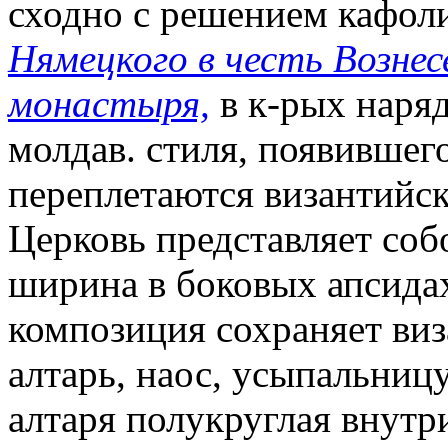
сходно с решением кафол
Нямецкого в честь Возне
монастыря,
в к-рых наря
молдав. стиля, появившего
переплетаются византийск
Церковь представляет соб
ширина в боковых апсидах 
композиция сохраняет виза
алтарь, наос, усыпальниц
алтаря полукруглая внутр