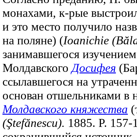
монахами, к-рые выстроил
и это место получило назва
на поляне) (
Ioanichie (B
ă
l
занимавшегося изучением
Молдавского
Досифея
(Ба
ссылавшегося на утраченн
основан отшельниками в н
Молдавского княжества
(т
(
Ş
tef
ă
nescu).
1885. P. 157-
сохранившийся источник, 