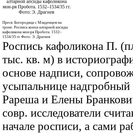
алтарной апсиды кафоликона
мон-ря Пробота. 1532–1534/35 гг.
Фото: Э. Драгнев
Пресв. Богородица с Младенцем на
троне. Роспись конхи алтарной апсиды
кафоликона мон-ря Пробота. 1532–
1534/35 гг. Фото: Э. Драгнев
Роспись кафоликона П. (
тыс. кв. м) в историограф
основе надписи, сопрово
усыпальнице надгробный 
Рареша и Елены Бранкови
совр. исследователи счита
начале росписи, а сами р