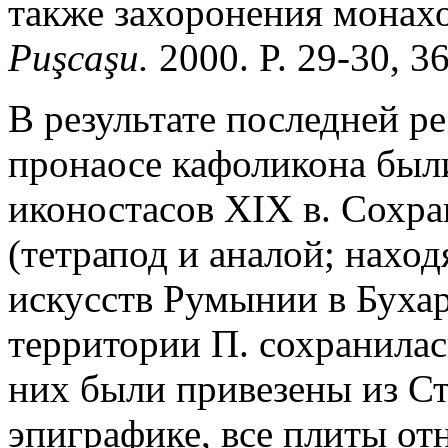
также захоронения монахо
Pu
ş
ca
ş
u.
2000. P. 29-30, 36
В результате последней р
пронаосе кафоликона был
иконостасов XIX в. Сохра
(тетрапод и аналой; нахо
искусств Румынии в Бухарес
территории П. сохранилас
них были привезены из Ст
эпиграфике, все плиты отн