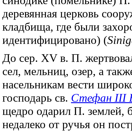
синодике (помельнике) П. 
деревянная церковь соору
кладбища, где были захор
идентифицировано) (
Sinig
До сер. XV в. П. жертвов
сел, мельниц, озер, а такж
насельникам вести широко
господарь св.
Стефан III 
щедро одарил П. землей, б
недалеко от ручья он пос