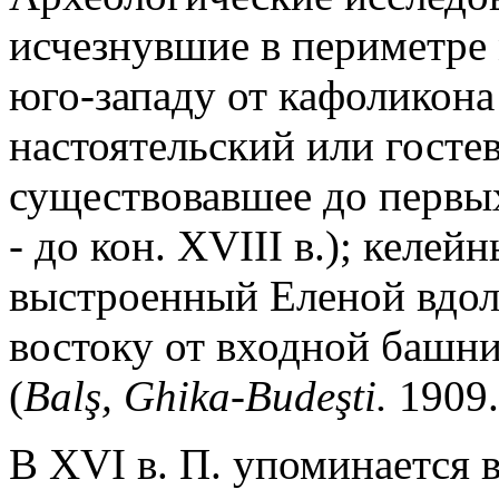
исчезнувшие в периметре 
юго-западу от кафоликона
настоятельский или гостев
существовавшее до первых
- до кон. XVIII в.); келей
выстроенный Еленой вдол
востоку от входной башни
(
Bal
ş
, Ghika-Bude
ş
ti.
1909.
В XVI в. П. упоминается в