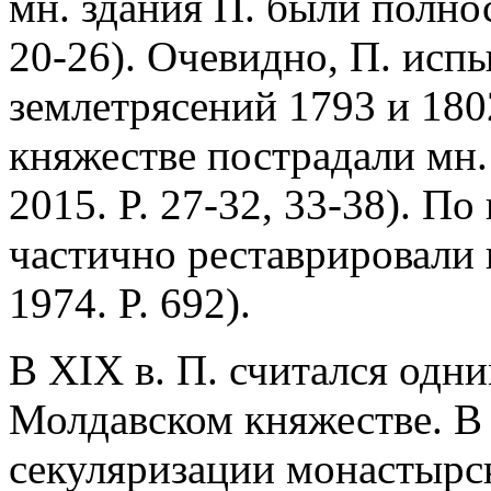
мн. здания П. были полнос
20-26). Очевидно, П. испы
землетрясений 1793 и 1802
княжестве пострадали мн.
2015. P. 27-32, 33-38). П
частично реставрировали в
1974. P. 692).
В XIX в. П. считался одн
Молдавском княжестве. В 1
секуляризации монастырс