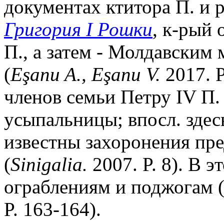
документах ктитора П. и 
Григория I Рошки
, к-рый 
П., а затем - Молдавским
(
E
ş
anu A., E
ş
anu V.
2017. P
членов семьи Петру IV П.
усыпальницы; впосл. здес
известны захоронения пре
(
Sinigalia.
2007. P. 8). В э
ограблениям и поджогам 
P. 163-164).