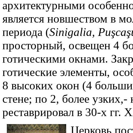
архитектурными особенно
является новшеством в мо
периода (
Sinigalia, Pu
ş
ca
ş
просторный, освещен 4 
готическими окнами. Зак
готические элементы, осо
8 высоких окон (4 больши
стене; по 2, более узких,-
реставрировал в 30-х гг. XX
Церковь пос