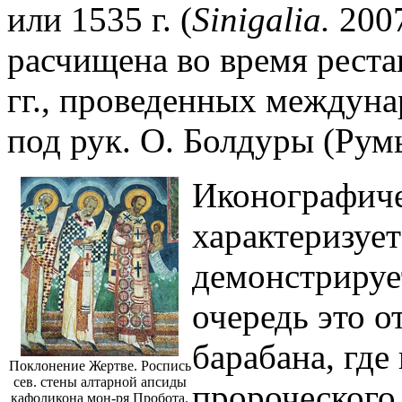
или 1535 г. (
Sinigalia.
2007
расчищена во время рест
гг., проведенных междуна
под рук. О. Болдуры (Рум
Иконографиче
характеризует
демонстрируе
очередь это о
барабана, гд
Поклонение Жертве. Роспись
сев. стены алтарной апсиды
пророческого 
кафоликона мон-ря Пробота.