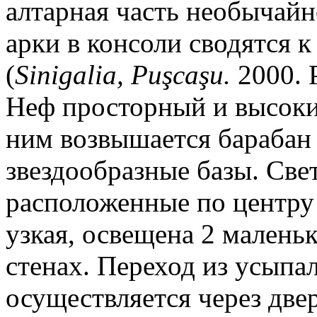
алтарная часть необычайн
арки в консоли сводятся 
(
Sinigalia, Pu
ş
ca
ş
u.
2000. P
Неф просторный и высоки
ним возвышается барабан
звездообразные базы. Свет
расположенные по центру
узкая, освещена 2 маленьк
стенах. Переход из усыпа
осуществляется через дв