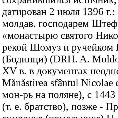
датирован 2 июля 1396 г.:
молдав. господарем Штеф
«монастырю святого Нико
рекой Шомуз и ручейком 
(Бодинци) (DRH. A. Moldova
XV в. в документах неод
Mănăstirea sfântul Nicola
мон-рь на поляне), c 1443
(т. е. братство), позже - П