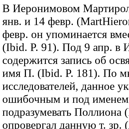
В Иеронимовом Мартироло
янв. и 14 февр. (MartHiero
февр. он упоминается вм
(Ibid. P. 91). Под 9 апр.
содержится запись об осв
имя П. (Ibid. P. 181). По
исследователей, данное ук
ошибочным и под именем П
подразумевать Поллиона (P
опровергал данную т. зр. (