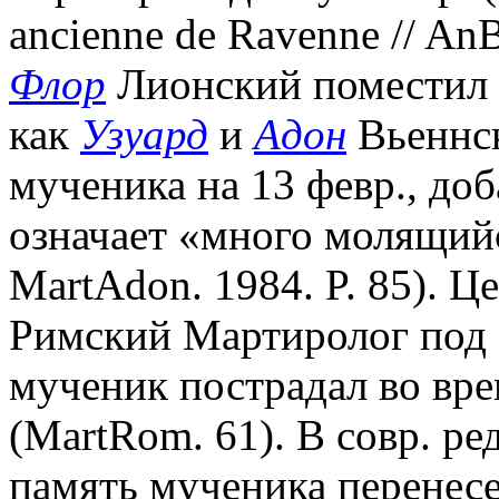
ancienne de Ravenne // AnBo
Флор
Лионский поместил п
как
Узуард
и
Адон
Вьеннск
мученика на 13 февр., доб
означает «много молящийся
MartAdon. 1984. P. 85). Ц
Римский Мартиролог под э
мученик пострадал во вре
(MartRom. 61). В совр. р
память мученика перенесен