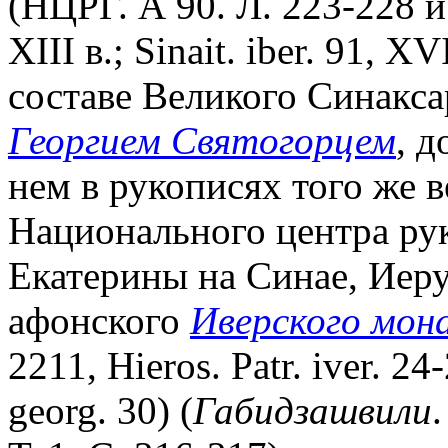
(НЦРГ. А 90. Л. 223-228 и 
XIII в.; Sinait. iber. 91, X
составе Великого Синаксар
Георгием Святогорцем
, 
нем в рукописях того же в
Национального центра рук
Екатерины на Синае, Иер
афонского
Иверского мон
2211, Hieros. Patr. iver. 24-2
georg. 30) (
Габидзашвили