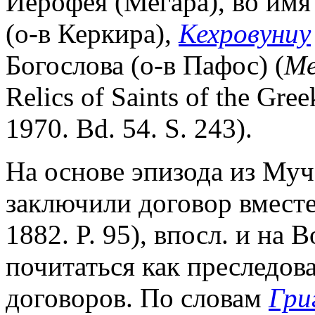
Иерофея (Мегара), во имя
(о-в Керкира),
Кехровуниу
Богослова (о-в Пафос) (
Me
Relics of Saints of the Gre
1970. Bd. 54. S. 243).
На основе эпизода из Муч
заключили договор вместе
1882. P. 95), впосл. и на В
почитаться как преследов
договоров. По словам
Гри