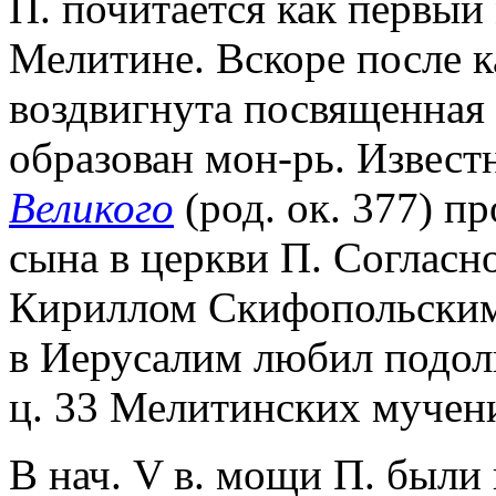
П. почитается как первый
Мелитине. Вскоре после к
воздвигнута посвященная 
образован мон-рь. Извест
Великого
(род. ок. 377) п
сына в церкви П. Соглас
Кириллом Скифопольским,
в Иерусалим любил подолг
ц. 33 Мелитинских мучен
В нач. V в. мощи П. были 