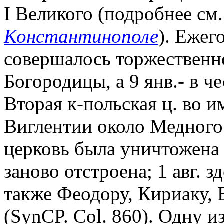
I Великого (подробнее см.
Константинополе
). Ежег
совершалось торжественно
Богородицы, а 9 янв.- в че
Вторая к-польская ц. во и
Виглентии около Медного
церковь была уничтожена п
заново отстроена; 1 авг. з
также Феодору, Кириаку, 
(SynCP. Col. 860). Одну из