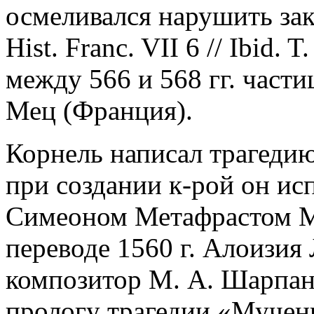
осмеливался нарушить за
Hist. Franc. VII 6 // Ibid. T
между 566 и 568 гг. част
Мец (Франция).
Корнель написал трагеди
при создании к-рой он ис
Симеоном Метафрастом М
переводе 1560 г. Алоизия 
композитор М. А. Шарпан
прологу трагедии «Мучени