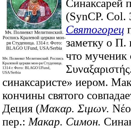
Синаксарей п
(SynCP. Col.
Святогорец
п
Мч. Полиевкт Мелитинский.
Роспись Кралевой церкви мон-
заметку о П. 
ря Студеница. 1314 г. Фото:
BLAGO UFund, USA/Serbia
что мученик с
Мч. Полиевкт Мелитинский. Роспись
Кралевой церкви мон-ря Студеница.
Συναξαριστής.
1314 г. Фото: BLAGO UFund,
USA/Serbia
синаксаристе» иером. Ма
кончины святого совпадае
Деция (
Μακαρ.
Σιμων.
Νέος
пер.:
Макар. Симон.
Синакс