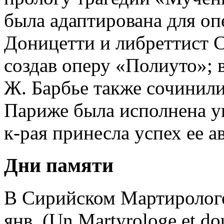
была адаптирована для опе
Доницетти и либреттист С
создав оперу «Полиуто»; в
Ж. Барбье также сочинили
Париже была исполнена у
к-рая принесла успех ее ав
Дни памяти
В Сирийском Мартирологе 
янв. (Un Martyrologe et do