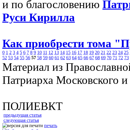
и по благословению
Патр
Руси Кирилла
Как приобрести тома "
0
1
2
3
4
5
6
7
8
9
10
11
12
13
14
15
16
17
18
19
20
21
22
23
24
25
52
53
54
55
56
57
58
59
60
61
62
63
64
65
66
67
68
69
70
71
72
73
Материал из Православно
Патриарха Московского и
ПОЛИЕВКТ
предыдущая статья
следующая статья
печать