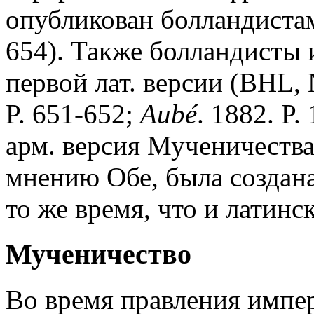
опубликован болландистами
654). Также болландисты
первой лат. версии (BHL, N
P. 651-652;
Aub
é
. 1882. P.
арм. версия Мученичества 
мнению Обе, была создана
то же время, что и латинск
Мученичество
Во время правления импе