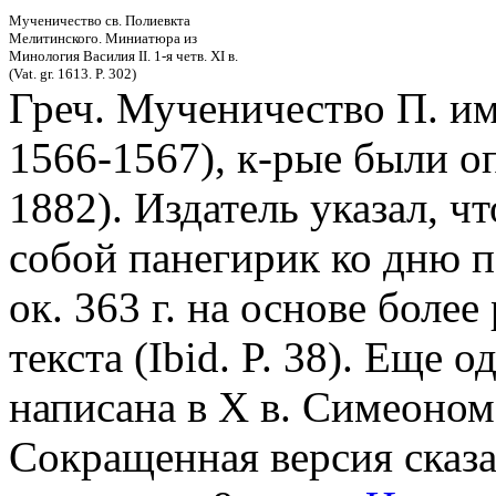
Мученичество св. Полиевкта
Мелитинского. Миниатюра из
Минология Василия II. 1-я четв. XI в.
(Vat. gr. 1613. P. 302)
Греч. Мученичество П. им
1566-1567), к-рые были о
1882). Издатель указал, ч
собой панегирик ко дню 
ок. 363 г. на основе боле
текста (Ibid. P. 38). Еще
написана в X в. Симеоно
Сокращенная версия сказа