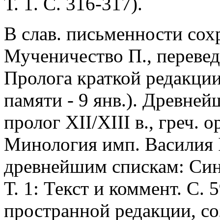
Т. 1. С. 316-317).
В слав. письменности сох
Мученичество П., переведе
Пролога краткой редакции в
памяти - 9 янв.). Древне
пролог XII/XIII в., греч. 
Минология имп. Василия II
древнейшим спискам: Сина
Т. 1: Текст и коммент. С. 
пространной редакции, соз