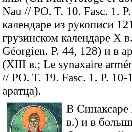
Nau // PO. T. 10. Fasc. 1. 
календаре из рукописи 1210
грузинском календаре X в.
Géorgien. P. 44, 128) и в 
(XIII в.; Le synaxaire armén
// PO. T. 19. Fasc. 1. P. 10
аратца).
В Синаксаре 
в.) и в больш