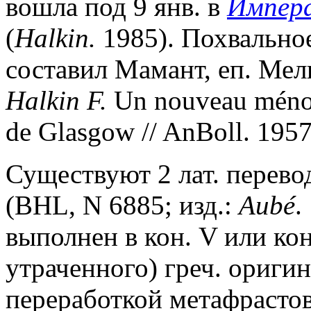
вошла под 9 янв. в
Импер
(
Halkin.
1985). Похвальное
составил Мамант, еп. Мел
Halkin F.
Un nouveau ménolo
de Glasgow // AnBoll. 1957.
Существуют 2 лат. перево
(BHL, N 6885; изд.:
Aub
é
.
выполнен в кон. V или кон.
утраченного) греч. оригин
переработкой метафрасто