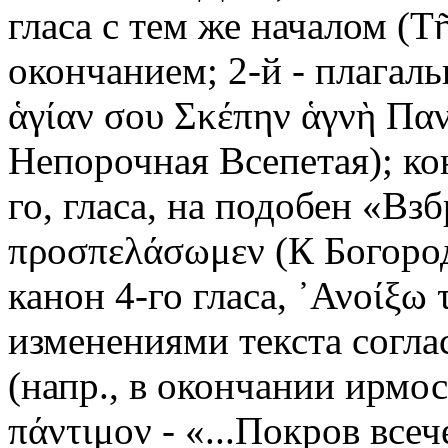
гласа с тем же началом (Τῆ
окончанием; 2-й - плагально
ἁγίαν σου Σκέπην ἁγνὴ Πα
Непорочная Всепетая); конд
го, гласа, на подобен «Вз
προσπελάσωμεν (К Богород
канон 4-го гласа, ᾿Ανοίξω 
изменениями текста согла
(напр., в окончании ирмос
πάντιμον - «...Покров всеч