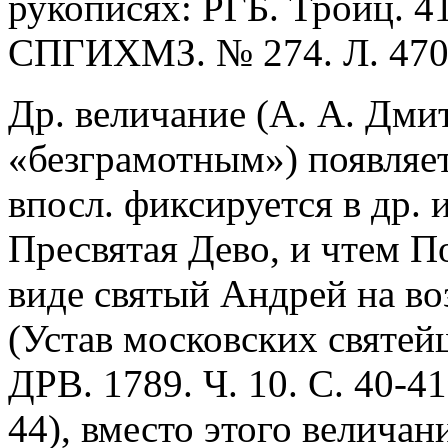
рукописях: РГБ. Троиц. 412
СПГИХМЗ. № 274. Л. 470, 
Др. величание (А. А. Дми
«безграмотным») появляетс
впосл. фиксируется в др. 
Пресвятая Дево, и чтем П
виде святый Андрей на во
(Устав московских святей
ДРВ. 1789. Ч. 10. С. 40-41
44), вместо этого велича