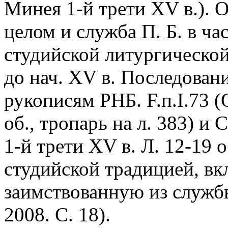
Минея 1-й трети XV в.). 
целом и служба П. Б. в ча
студийской литургической
до нач. XV в. Последован
рукописям РНБ. F.п.I.73 
об., тропарь на л. 383) и
1-й трети XV в. Л. 12-19 
студийской традицией, в
заимствованную из службы
2008. С. 18).