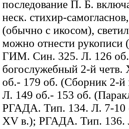
последование П. Б. включ
неск. стихир-самогласнов,
(обычно с икосом), светил
можно отнести рукописи 
ГИМ. Син. 325. Л. 126 об
богослужебный 2-й четв. X
об.- 179 об. (Сборник 2-й
Л. 149 об.- 153 об. (Пара
РГАДА. Тип. 134. Л. 7-10
XV в.); РГАДА. Тип. 136. 