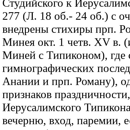
Студийского к Иерусалимс
277 (Л. 18 об.- 24 об.) с 
внедрены стихиры прп. Ро
Минея окт. 1 четв. XV в. (
Миней с Типиконом), где 
гимнографических последо
Анании и прп. Роману), о
признаков праздничности,
Иерусалимского Типикона
вечерню, вход, паремии, 