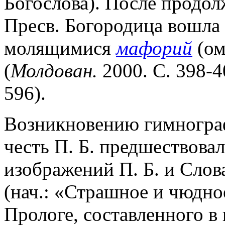
Богослова). После продо
Пресв. Богородица вошла 
молящимися
мафорий
(ом
(
Молдован.
2000. С. 398-40
596).
Возникновению гимнограф
честь П. Б. предшествова
изображений П. Б. и Слова
(нач.: «Страшное и чюдное
Прологе, составленного в ко