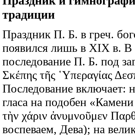
Праздник и гимнография
традиции
Праздник П. Б. в греч. б
появился лишь в XIX в. В 
последование П. Б. под за
Σκέπης τῆς ῾Υπεραγίας Δε
Последование включает: н
гласа на подобен «Камени
τὴν χάριν ἀνυμνοῦμεν Παρ
воспеваем, Дева); на вели