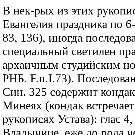
В нек-рых из этих рукопи
Евангелия праздника по 6
83, 136), иногда последов
специальный светилен пра
архаичным студийским но
РНБ. F.п.I.73). Последова
Син. 325 содержит кондак
Минеях (кондак встречает
рукописях Устава): глас 
Владычице, еже до рода ч