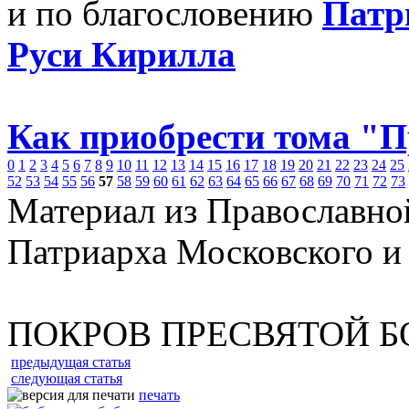
и по благословению
Патр
Руси Кирилла
Как приобрести тома "
0
1
2
3
4
5
6
7
8
9
10
11
12
13
14
15
16
17
18
19
20
21
22
23
24
25
52
53
54
55
56
57
58
59
60
61
62
63
64
65
66
67
68
69
70
71
72
73
Материал из Православно
Патриарха Московского и
ПОКРОВ ПРЕСВЯТОЙ 
предыдущая статья
следующая статья
печать