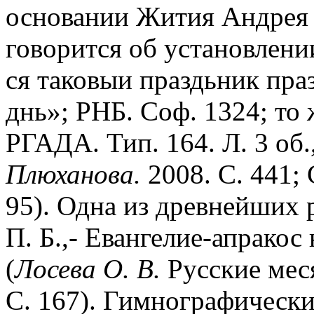
основании Жития Андрея
говорится об установлении
ся таковыи праздьник праз
днь»; РНБ. Соф. 1324; то
РГАДА. Тип. 164. Л. 3 об.,
Плюханова.
2008. С. 441; 
95). Одна из древнейших
П. Б.,- Евангелие-апракос 
(
Лосева О. В.
Русские меся
С. 167). Гимнографически