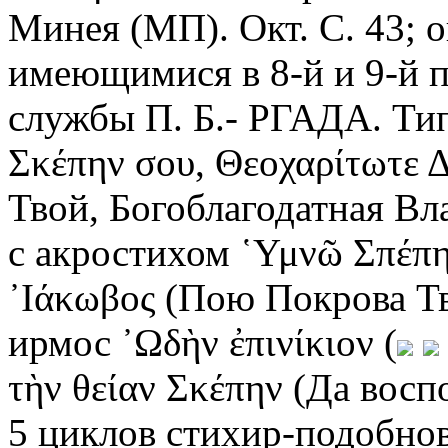
Минея (МП). Окт. С. 43; 
имеющимися в 8-й и 9-й п
службы П. Б.- РГАДА. Тип.
Σκέπην σου, Θεοχαρίτωτε 
Твой, Богоблагодатная Вла
с акростихом ῾Υμνῶ Σπέπην
᾿Ιάκωβος (Пою Покрова Тв
ирмос ᾿Ωδὴν ἐπινίκιον (
τὴν θείαν Σκέπην (Да вос
5 циклов стихир-подобнов