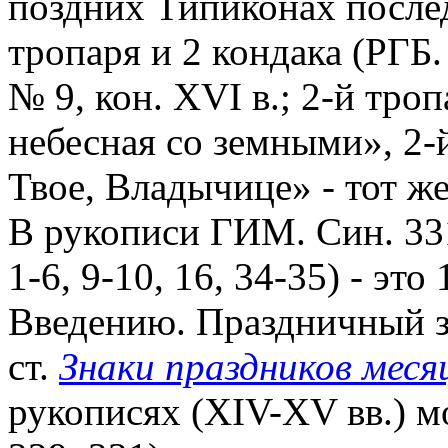
поздних Типиконах послед
тропаря и 2 кондака (РГБ. 
№ 9, кон. XVI в.; 2-й троп
небесная со земными», 2-
Твое, Владычице» - тот ж
В рукописи ГИМ. Син. 331
1-6, 9-10, 16, 34-35) - эт
Введению. Праздничный зна
ст.
Знаки праздников меся
рукописях (XIV-XV вв.) м