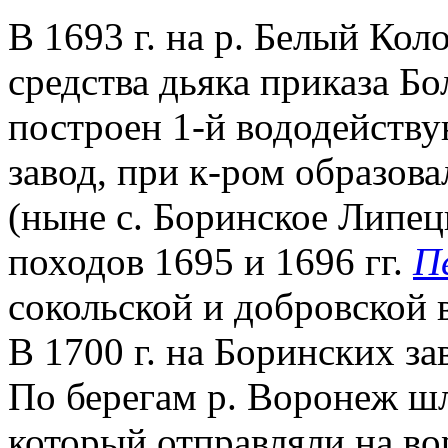
В 1693 г. на р. Белый Кол
средства дьяка приказа Б
построен 1-й вододейств
завод, при к-ром образов
(ныне с. Боринское Липец
походов 1695 и 1696 гг.
П
сокольской и добровской 
В 1700 г. на Боринских за
По берегам р. Воронеж шл
который отправляли на во