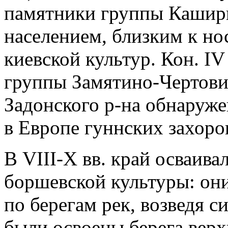
памятники группы Каширк
населением, близким к но
киевской культур. Кон. IV
группы Замятино-Чертови
Задонского р-на обнаруж
в Европе гуннских захоро
В VIII-X вв. край осваива
боршевской культуры: он
по берегам рек, возведя с
были освоены берега верх