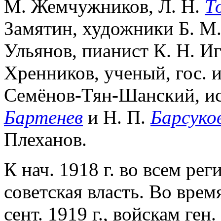
М. Жемчужников, Л. Н.
Т
Замятин, художники Б. М. 
Ульянов, пианист К. Н. И
Хренников, ученый, гос. 
Семёнов-Тян-Шанский, ис
Бартенев
и Н. П.
Барсуко
Плеханов.
К нач. 1918 г. во всем ре
советская власть. Во врем
сент. 1919 г., войскам ге