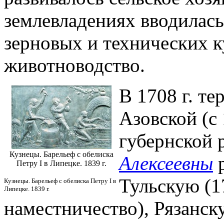
землевладениях вводилась
зерновых и технических к
животноводство.
В 1708 г. те
Азовской (с
губернской
Кузнецы. Барельеф с обелиска
Алексеевны
р
Петру I в Липецке. 1839 г.
Тульскую (1
Кузнецы. Барельеф с обелиска Петру I в
Липецке. 1839 г.
наместничество), Рязанск