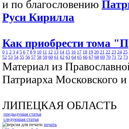
и по благословению
Патр
Руси Кирилла
Как приобрести тома "
0
1
2
3
4
5
6
7
8
9
10
11
12
13
14
15
16
17
18
19
20
21
22
23
24
25
52
53
54
55
56
57
58
59
60
61
62
63
64
65
66
67
68
69
70
71
72
73
Материал из Православно
Патриарха Московского и
ЛИПЕЦКАЯ ОБЛАСТЬ
предыдущая статья
следующая статья
печать