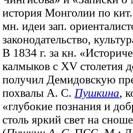
история Монголии по кит
мн. идеи зап. ориенталист
законодательство, культур
В 1834 г. за кн. «Историч
калмыков с XV столетия д
получил Демидовскую пре
похвалы А. С.
Пушкина
, 
«глубокие познания и доб
столь яркий свет на снош
(
Пушкин А. С.
ПСС. М.; Л.,