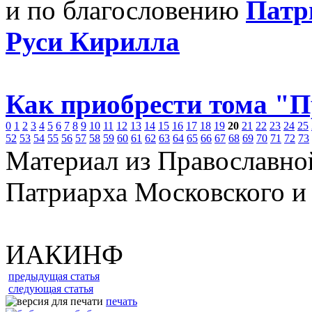
и по благословению
Патр
Руси Кирилла
Как приобрести тома "
0
1
2
3
4
5
6
7
8
9
10
11
12
13
14
15
16
17
18
19
20
21
22
23
24
25
52
53
54
55
56
57
58
59
60
61
62
63
64
65
66
67
68
69
70
71
72
73
Материал из Православно
Патриарха Московского и
ИАКИНФ
предыдущая статья
следующая статья
печать