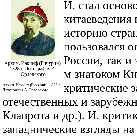
И. стал осно
китаеведения 
историю стран
пользовался о
России, так и 
Архим. Иакинф (Бичурин).
1828 г. Литография А.
м знатоком Ки
Орловского
критические з
Архим. Иакинф (Бичурин). 1828 г.
Литография А. Орловского
отечественных и зарубежн
Клапрота и др.). И. крит
западнические взгляды на 