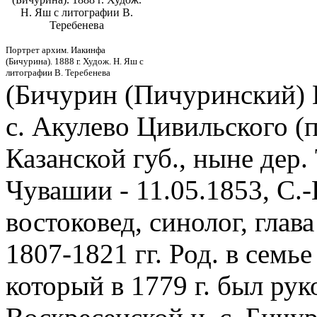
Н. Яш с литографии В.
Теребенева
Портрет архим. Иакинфа
(Бичурина). 1888 г. Худож. Н. Яш с
литографии В. Теребенева
(Бичурин (Пичуринский) Н
с. Акулево Цивильского (п
Казанской губ., ныне дер
Чувашии - 11.05.1853, С.-
востоковед, синолог, глав
1807-1821 гг. Род. в семь
который в 1779 г. был рук