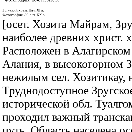
Зргуский храм. Нач. XI в.
Фотография. 80-е гг. XX в.
[осет. Хозита Майрам, Зр
наиболее древних христ. 
Расположен в Алагирском 
Алания, в высокогорном З
нежилым сел. Хозитикау, н
Труднодоступное Зругско
исторической обл. Туалгом
проходил важный транскав
путь. Область населена 