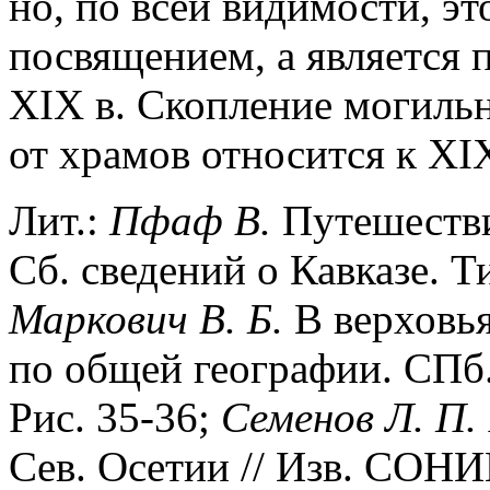
но, по всей видимости, эт
посвящением, а является
XIX в. Скопление могиль
от храмов относится к ХI
Лит.:
Пфаф В.
Путешестви
Сб. сведений о Кавказе. Ти
Маркович В. Б.
В верховья
по общей географии. СПб.,
Рис. 35-36;
Семенов Л. П.
Сев. Осетии // Изв. СОНИИ