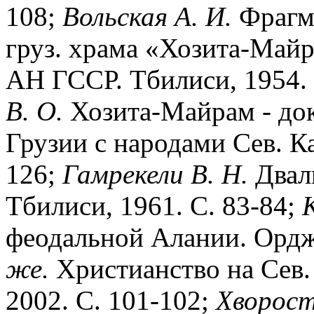
108;
Вольская А. И.
Фрагм
груз. храма «Хозита-Майр
АН ГССР. Тбилиси, 1954. Т
В. О.
Хозита-Майрам - док
Грузии с народами Сев. Ка
126;
Гамрекели В. Н.
Двалы
Тбилиси, 1961. С. 83-84;
К
феодальной Алании. Ордж
же.
Христианство на Сев. 
2002. С. 101-102;
Хворост