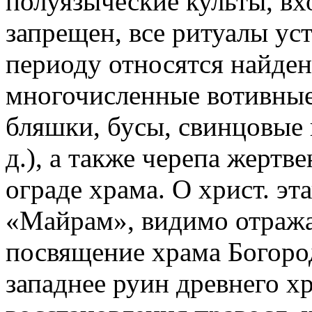
полуязыческие культы, вх
запрещен, все ритуалы ус
периоду относятся найде
многочисленные вотивные
бляшки, бусы, свинцовые п
д.), а также черепа жерт
ограде храма. О христ. э
«Майрам», видимо отраж
посвящение храма Богород
западнее руин древнего 