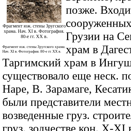
позже. Входи
сооруженных 
Фрагмент юж. стены Зругского
храма. Нач. XI в. Фотография.
Грузии на Се
80-е гг. XX в.
храм в Дагес
Фрагмент юж. стены Зругского храма.
Нач. XI в. Фотография. 80-е гг. XX в.
Таргимский храм в Ингуше
существовало еще неск. п
Наре, В. Зарамаге, Кесати
были представители мест
возведенные груз. строит
груз. зодчестве кон. X-XI 