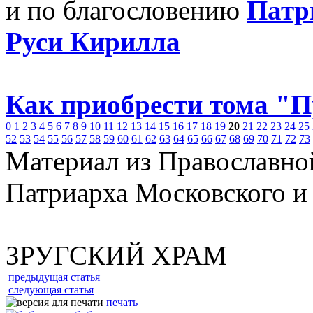
и по благословению
Патр
Руси Кирилла
Как приобрести тома "
0
1
2
3
4
5
6
7
8
9
10
11
12
13
14
15
16
17
18
19
20
21
22
23
24
25
52
53
54
55
56
57
58
59
60
61
62
63
64
65
66
67
68
69
70
71
72
73
Материал из Православно
Патриарха Московского и
ЗРУГСКИЙ ХРАМ
предыдущая статья
следующая статья
печать