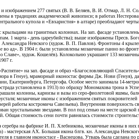
 изображением 277 святых (В. В. Беляев, В. И. Отмар, Л. Н. Со
нены в традициях академической живописи; в работах Нестерова,
нтрального купола и «Евхаристия» в алтаре) преобладают черты
 с крыльцами на гранитных колоннах. На зап. фасаде установле
 (пам. 1 марта - день цареубийства); выше изображены Пресв. Б
н. Александра Невского (худож. В. П. Павлов). Фронтоны 4 крыл
е во ад». В 1904 г. были установлены мозаичные панно во фрон
во Славе», худож. Кошелёв). Колокольню украшают 133 мозаичны
907 г.
аспятие» на зап. фасаде и образ «Благословляющий Спаситель» н
мора в Генуе), мраморный иконостас фирмы Дж. Нови (Генуя), 
и, Екатеринбурга, Петергофа. Особое место занимала 14-метров
юстрада установлена в 1913) по образцу Мономахова трона в Ус
ашали колонны, карнизы и вазы из серо-фиолетовой яшмы, балюс
русталя; мозаичные иконы с изображением святых покровителей
ерей работы костромича Савельева). Внутренняя поверхность с
рован хрустальными звездами. В пол под сенью на месте царско
. Общая стоимость сени почти равнялась стоимости строительст
 серебра на фабрике И. П. Хлебникова, мозаичные иконы в них 
) - мастерская АХ. Большая икона блгв. кн. Александра Невского
ля в главном иконостасе - Васнецова. Утварь была сделана по 