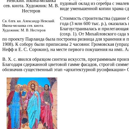
Невский. Икона-мозаика
пудовый оклад из серебра с эмал
сев. киота. Художник: М. В.
виде уменьшенной копии храма сде
Нестеров
Стоимость строительства (здание
Св. блгв. кн. Александр Невский.
года (3 млн 600 тыс. р.), оказала
Икона-мозаика сев. киота.
Благоустраивалась и прилегающая 
Художник: М. В. Нестеров
(сохр. 1). От Михайловского сада 
по проекту Парланда была построена ризница для хранения и 
1908). К собору были приписаны 2 часовни: Громовская (упраздн
Нефф и Е. С. Сорокин), на месте первого покушения на имп. Але
В. Х. с. явился образцом синтеза искусств, программным произ
Благодаря сдержанной цветовой гамме фасадов, строгой симмет
обозначив существенный этап «архитектурной русификации» С