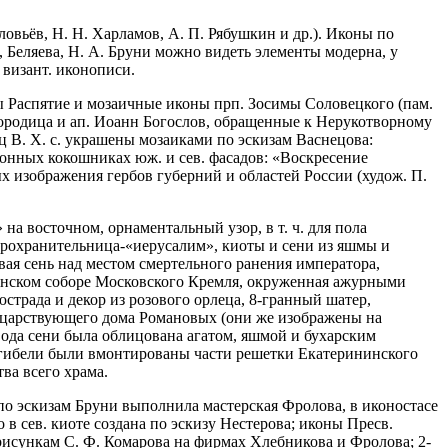
ловьёв, Н. Н. Харламов, А. П. Рябушкин и др.). Иконы по
 Беляева, Н. А. Бруни можно видеть элементы модерна, у
 визант. иконописи.
ны Распятие и мозаичные иконы прп. Зосимы Соловецкого (пам.
огородица и ап. Иоанн Богослов, обращенные к Нерукотворному
ец В. Х. с. украшены мозаиками по эскизам Васнецова:
тонных кокошниках юж. и сев. фасадов: «Воскресение
х изображения гербов губерний и областей России (худож. П.
а восточном, орнаментальный узор, в т. ч. для пола
дарохранительница-«иерусалим», киоты и сени из яшмы и
ая сень над местом смертельного ранения императора,
пенском соборе Московского Кремля, окруженная ажурными
трада и декор из розового орлеца, 8-гранный шатер,
 царствующего дома Романовых (они же изображены на
вода сени была облицована агатом, яшмой и бухарским
й гибели были вмонтированы части решетки Екатерининского
ва всего храма.
по эскизам Бруни выполнила мастерская Фролова, в иконостасе
 в сев. киоте создана по эскизу Нестерова; иконы Пресв.
рисункам С. Ф. Комарова на фирмах Хлебникова и Фролова; 2-