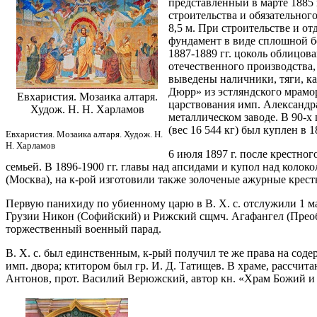
представленный в марте 1885 
строительства и обязательного
8,5 м. При строительстве и о
фундамент в виде сплошной бе
1887-1889 гг. цоколь облицов
отечественного производства, 
выведены наличники, тяги, ка
Дюрр» из эстляндского мрамо
Евхаристия. Мозаика алтаря.
царствования имп. Александра
Худож. Н. Н. Харламов
металлическом заводе. В 90-х
(вес 16 544 кг) был куплен в 
Евхаристия. Мозаика алтаря. Худож. Н.
Н. Харламов
6 июля 1897 г. после крестног
семьей. В 1896-1900 гг. главы над апсидами и купол над коло
(Москва), на к-рой изготовили также золоченые ажурные крест
Первую панихиду по убиенному царю в В. Х. с. отслужили 1 мар
Грузии Никон (Софийский) и Рижский сщмч. Агафангел (Преоб
торжественный военный парад.
В. Х. с. был единственным, к-рый получил те же права на содер
имп. двора; ктитором был гр. И. Д. Татищев. В храме, рассчит
Антонов, прот. Василий Верюжский, автор кн. «Храм Божий и ц