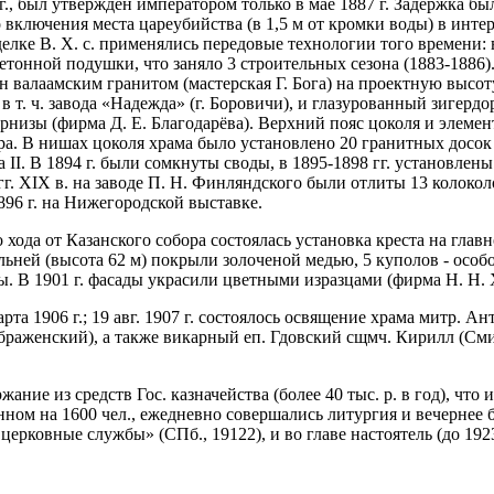
г., был утвержден императором только в мае 1887 г. Задержка б
 включения места цареубийства (в 1,5 м от кромки воды) в интерь
тделке В. Х. с. применялись передовые технологии того времени:
тонной подушки, что заняло 3 строительных сезона (1883-1886). 
ан валаамским гранитом (мастерская Г. Бога) на проектную высот
в т. ч. завода «Надежда» (г. Боровичи), и глазурованный зигерд
рнизы (фирма Д. Е. Благодарёва). Верхний пояс цоколя и элеме
ра. В нишах цоколя храма было установлено 20 гранитных досо
 II. В 1894 г. были сомкнуты своды, в 1895-1898 гг. установле
 гг. XIX в. на заводе П. Н. Финляндского были отлиты 13 колоко
1896 г. на Нижегородской выставке.
о хода от Казанского собора состоялась установка креста на главн
кольней (высота 62 м) покрыли золоченой медью, 5 куполов - ос
ы. В 1901 г. фасады украсили цветными изразцами (фирма Н. Н. Х
та 1906 г.; 19 авг. 1907 г. состоялось освящение храма митр. 
раженский), а также викарный еп. Гдовский сщмч. Кирилл (Смир
жание из средств Гос. казначейства (более 40 тыс. р. в год), ч
анном на 1600 чел., ежедневно совершались литургия и вечернее 
ерковные службы» (СПб., 19122), и во главе настоятель (до 1923