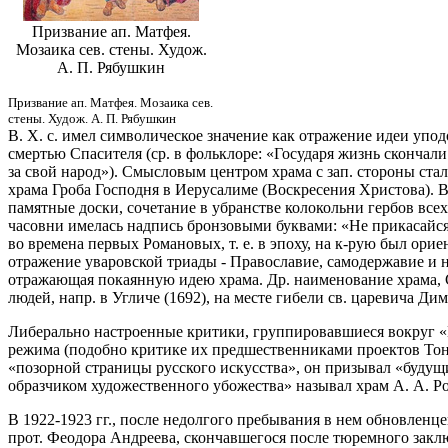
Призвание ап. Матфея.
Мозаика сев. стены. Худож.
А. П. Рябушкин
Призвание ап. Матфея. Мозаика сев.
стены. Худож. А. П. Рябушкин
В. Х. с. имел символическое значение как отражение идеи уп
смертью Спасителя (ср. в фольклоре: «Государя жизнь скончали
за свой народ»). Смысловым центром храма с зап. стороны стал
храма Гроба Господня в Иерусалиме (Воскресения Христова). В
памятные доски, сочетание в убранстве колокольни гербов все
часовни имелась надпись бронзовыми буквами: «Не прикасайс
во времена первых Романовых, т. е. в эпоху, на к-рую был ори
отражение уваровской триады - Православие, самодержавие и 
отражающая покаянную идею храма. Др. наименование храма, Сп
людей, напр. в Угличе (1692), на месте гибели св. царевича Ди
Либерально настроенные критики, группировавшиеся вокруг «М
режима (подобно критике их предшественниками проектов Тона)
«позорной страницы русского искусства», он призывал «будущ
образчиком художественного убожества» называл храм А. А. Ро
В 1922-1923 гг., после недолгого пребывания в нем обновленцев
прот. Феодора Андреева, скончавшегося после тюремного закл