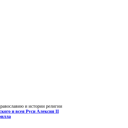
Православию и истории религии
кого и всея Руси Алексия II
рилла