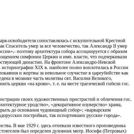
царя-освободителя сопоставлялась с искупительной Крестной
к Спаситель умер за все человечество, так Александр II умер
оссии»,- поэтому архитектура собора ассоциируется с образом
оплощением симфонии Церкви и имп. власти, что подчеркивали
царствующей династии. На фронтоне Александро-Невской
 историографии XIX в. наиболее полно воплотилась в России
покаяния и жертвы за невольное соучастие в цареубийстве как
дена в мозаике часть молитвы свт. Василия Великого,
ть церкви «на крови», т. е. на месте трагической гибели гос.
онстрации своих художественных пристрастий и обличения гос.
хитектурное уродство», «декоративное изуверство» храма,
срыть до основания чудовищный собор»; «варварским
вдорусских постройках, так испортивших русские города».
нства. В мае 1929 г. здесь отпевали известного проповедника
настоятелем был определен духовник митр. Иосифа (Петровых)