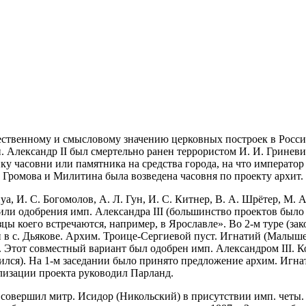
ественному и смысловому значению церковных построек в Росси
 имп. Александр II был смертельно ранен террористом И. И. Грине
ку часовни или памятника на средства города, на что император
 Громова и Милитина была возведена часовня по проекту архит.
, И. С. Богомолов, А. Л. Гун, И. С. Китнер, В. А. Шрётер, М. А
или одобрения имп. Александра III (большинство проектов было 
цы коего встречаются, например, в Ярославле». Во 2-м туре (зак
ечи в с. Дьякове. Архим. Троице-Сергиевой пуст. Игнатий (Малыш
 Этот совместный вариант был одобрен имп. Александром III. К
нился). На 1-м заседании было принято предложение архим. Игна
лизации проекта руководил Парланд.
г. совершил митр. Исидор (Никольский) в присутствии имп. четы.