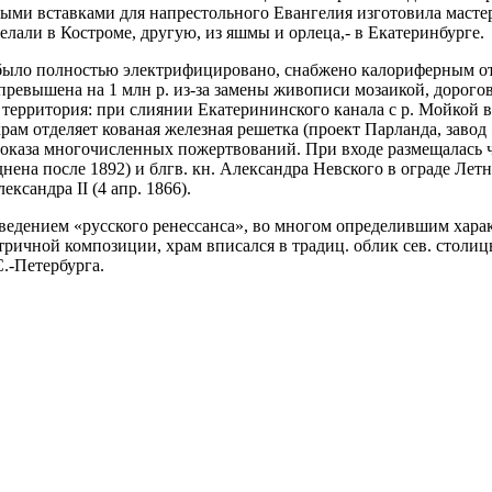
евыми вставками для напрестольного Евангелия изготовила маст
лали в Костроме, другую, из яшмы и орлеца,- в Екатеринбурге.
 было полностью электрифицировано, снабжено калориферным о
сь превышена на 1 млн р. из-за замены живописи мозаикой, доро
территория: при слиянии Екатерининского канала с р. Мойкой в 
храм отделяет кованая железная решетка (проект Парланда, завод 
показа многочисленных пожертвований. При входе размещалась 
ена после 1892) и блгв. кн. Александра Невского в ограде Летнег
ксандра II (4 апр. 1866).
ведением «русского ренессанса», во многом определившим характе
ричной композиции, храм вписался в традиц. облик сев. столицы
.-Петербурга.