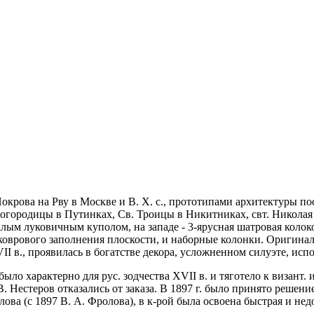
окрова на Рву в Москве и В. Х. с., прототипами архитектуры по
огородицы в Путинках, Св. Троицы в Никитниках, свт. Николая в
 малым луковичным куполом, на западе - 3-ярусная шатровая коло
 коврового заполнения плоскости, и наборные колонки. Оригин
II в., проявилась в богатстве декора, усложненном силуэте, ис
было характерно для рус. зодчества XVII в. и тяготело к визант
В. Нестеров отказались от заказа. В 1897 г. было принято решени
лова (с 1897 В. А. Фролова), в к-рой была освоена быстрая и нед