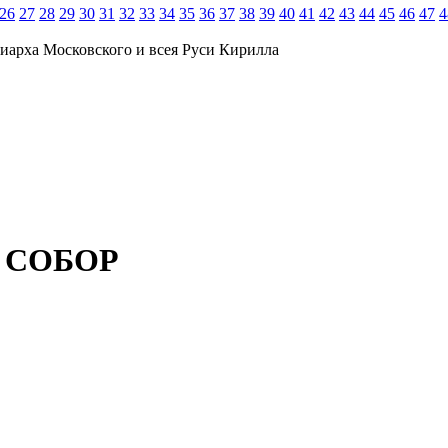
26
27
28
29
30
31
32
33
34
35
36
37
38
39
40
41
42
43
44
45
46
47
4
иарха Московского и всея Руси Кирилла
 СОБОР