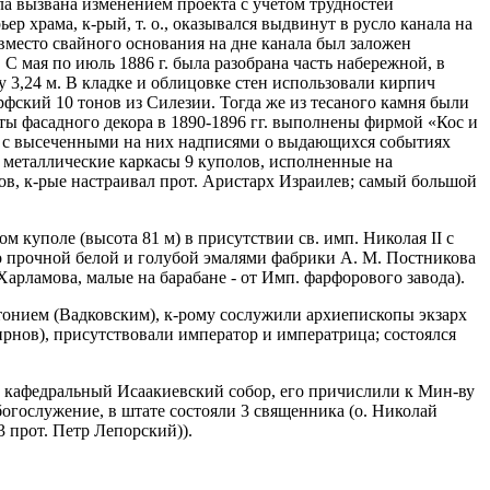
ыла вызвана изменением проекта с учетом трудностей
ер храма, к-рый, т. о., оказывался выдвинут в русло канала на
 вместо свайного основания на дне канала был заложен
С мая по июль 1886 г. была разобрана часть набережной, в
у 3,24 м. В кладке и облицовке стен использовали кирпич
орфский 10 тонов из Силезии. Тогда же из тесаного камня были
нты фасадного декора в 1890-1896 гг. выполнены фирмой «Кос и
к с высеченными на них надписями о выдающихся событиях
ны металлические каркасы 9 куполов, исполненные на
лов, к-рые настраивал прот. Аристарх Израилев; самый большой
ом куполе (высота 81 м) в присутствии св. имп. Николая II с
обо прочной белой и голубой эмалями фабрики А. М. Постникова
арламова, малые на барабане - от Имп. фарфорового завода).
Антонием (Вадковским), к-рому сослужили архиепископы экзарх
нов), присутствовали император и императрица; состоялся
то и кафедральный Исаакиевский собор, его причислили к Мин-ву
богослужение, в штате состояли 3 священника (о. Николай
 прот. Петр Лепорский)).