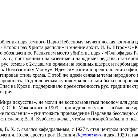
одобления царя земного Царю Небесному: мученическая кончина 
 / Второй раз Христа распяли» и мнение архит. И. В. Штрома: «Ка
о обозначенное Распятием место убийства царя - «Голгофа для Р
. Х. с., построенный на казенные и народные средства, стал в
х рус. земель с 2-главыми орлами на входных шатрах и гербом 
я к Помазаннику Моему». Идея симфонии в представлении офиц.
ентирован стиль храма. С этой же идеей связаны темы народного 
народность. Под золоченым куполом колокольни была воспроизве
ас на Крови, подчеркивало преемственность рус. традиции строи
митрия.
ира искусства», не могли не воспользоваться поводом для дем
. С. К. Маковского в 1909 г. приводило «в ужас… небывалое ар
ие поколения» «уничтожить произведение Парланда бесследно, 
стиславов; В. Я. Курбатов желал, чтобы «поскорей забыли о псе
, В. Х. с. являлся кафедральным, с 1927 г. стал центром иосифля
ючения. После ареста прот. Василия
Верюжского
в дек. 1929 г. 