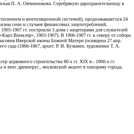
ерская П. А. Овчинникова. Серебряную дарохранительницу в
топлением и вентиляционной системой), продолжавшегося 24
говизны сени и случаев финансовых злоупотреблений.
1905-1907 гг. построили 3 дома с квартирами для служителей
«Карл Винклер», 1903-1907). В 1906-1907 гг. к северу от собора
часовня Иверской иконы Божией Матери (освящена 27 апр.
о сада (1866-1867, архит. Р. И. Кузьмин, художники Т. А.
р церковного строительства 80-х гг. XIX в.- 1900-х гг.
 и внес древнерус., московский акцент в панораму города,