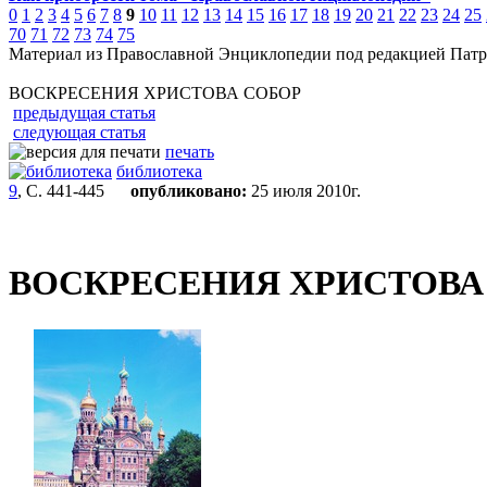
0
1
2
3
4
5
6
7
8
9
10
11
12
13
14
15
16
17
18
19
20
21
22
23
24
25
70
71
72
73
74
75
Материал из Православной Энциклопедии под редакцией Патр
ВОСКРЕСЕНИЯ ХРИСТОВА СОБОР
предыдущая статья
следующая статья
печать
библиотека
9
, С. 441-445
опубликовано:
25 июля 2010г.
ВОСКРЕСЕНИЯ ХРИСТОВА