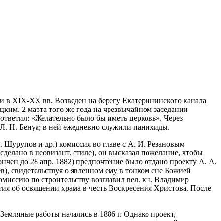
и в XIX-XX вв. Возведен на берегу Екатерининского канала
вицким. 2 марта того же года на чрезвычайном заседании
 ответил: «Желательно было бы иметь церковь». Через
 Л. Н. Бенуа; в ней ежедневно служили панихиды.
. Щурупов и др.) комиссия во главе с А. И. Резановым
сделано в неовизант. стиле), он высказал пожелание, чтобы
ончен до 28 апр. 1882) предпочтение было отдано проекту А. А.
ев), свидетельствуя о явленном ему в тонком сне Божией
омиссию по строительству возглавил вел. кн. Владимир
тия об освящении храма в честь Воскресения Христова. После
 Земляные работы начались в 1886 г. Однако проект,