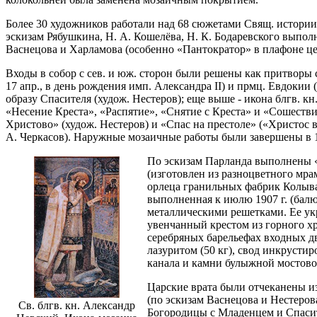
Более 30 художников работали над 68 сюжетами Свящ. истории и
эскизам Рябушкина, Н. А. Кошелёва, Н. К. Бодаревского выпол
Васнецова и Харламова (особенно «Пантократор» в плафоне це
Входы в собор с сев. и юж. сторон были решены как притворы
17 апр., в день рождения имп. Александра II) и прмц. Евдокии
образу Спасителя (худож. Нестеров); еще выше - икона блгв. к
«Несение Креста», «Распятие», «Снятие с Креста» и «Сошестви
Христово» (худож. Нестеров) и «Спас на престоле» («Христос 
А. Черкасов). Наружные мозаичные работы были завершены в 1
По эскизам Парланда выполнены «Р
(изготовлен из разноцветного мра
орлеца гранильных фабрик Колыван
выполненная к июлю 1907 г. (бал
металлическими решетками. Ее укр
увенчанный крестом из горного х
серебряных барельефах входных дв
лазуритом (50 кг), свод инкрусти
канала и камни булыжной мостовой
Царские врата были отчеканены из
(по эскизам Васнецова и Нестерова
Св. блгв. кн. Александр
Богородицы с Младенцем и Спасите