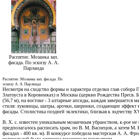
Распятие. Мозаика зап.
фасада. По эскизу А. А.
Парланда
Распятие. Мозаика зап. фасада. По
эскизу А. А. Парланда
Несмотря на сходство формы и характера отделки глав собора П
Златоуста в Коровниках) и Москвы (церкви Рождества Пресв. Б
(56,7 м), на востоке - 3 алтарные апсиды, каждая завершается
стиля: луковицы, шатры, арочки, ширинки, создающие эффект
фасады. Стилистика поздней эклектики, близкая к зодчеству XV
В. Х. с. известен уникальным мозаичным убранством, к-рое не 
предполагалось расписать храм, но В. М. Васнецов, а затем М. 
фасадах - 400 кв. м). В конкурсе победила мастерская А. А. Фро
колокольней была заменена мозаичным покрытием.