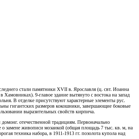
следнего стали памятники XVII в. Ярославля (ц. свт. Иоанна
 Хамовниках). 9-главое здание вытянуто с востока на запад
кольня. В отделке присутствуют характерные элементы рус.
альны гигантских размеров кокошники, завершающие боковые
пользовании выразительных свойств кирпича.
. и домонг. отечественной традициям. Первоначально
е о замене живописи мозаикой (общая площадь 7 тыс. кв. м, на
орогая техника набора, в 1911-1913 гг. позолота купола над