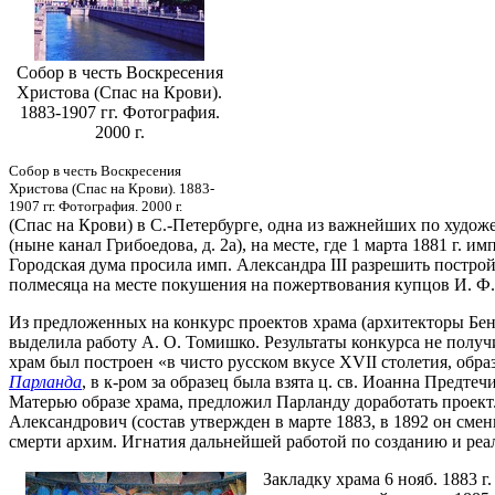
Собор в честь Воскресения
Христова (Спас на Крови).
1883-1907 гг. Фотография.
2000 г.
Собор в честь Воскресения
Христова (Спас на Крови). 1883-
1907 гг. Фотография. 2000 г.
(Спас на Крови)
в С.-Петербурге, одна из важнейших по худож
(ныне канал Грибоедова, д. 2а), на месте, где 1 марта 1881 г.
Городская дума просила имп. Александра III разрешить построй
полмесяца на месте покушения на пожертвования купцов И. Ф.
Из предложенных на конкурс проектов храма (архитекторы Бенуа
выделила работу А. О. Томишко. Результаты конкурса не получ
храм был построен «в чисто русском вкусе XVII столетия, образ
Парланда
, в к-ром за образец была взята ц. св. Иоанна Предт
Матерью образе храма, предложил Парланду доработать проект.
Александрович (состав утвержден в марте 1883, в 1892 он сме
смерти архим. Игнатия дальнейшей работой по созданию и реа
Закладку храма 6 нояб. 1883 