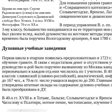
Для повышения уровня грамотн
и «Сокращенного катехизиса».
Церкви во имя прп. Сергия
Сольвычегодске, Яренске, Лал
Радонежского (слева) и во имя вмч.
священнические и диаконские
Димитрия Солунского в Дымковской
слободе Вел. Устюга. 1-я пол. XVIII в.
Фотография. 70-е гг. ХХ в.
В период управления В. е. еп.
3-му классу, большинство находившихся на ее территории мон
был уволен вслед. жалоб духовенства на жестокие методы управ
временно была поручена Вологодскому архиерею, 6 мая 1788 г.
Духовные учебные заведения
Первая школа в епархии появилась предположительно в 1723 г. 
обучение грамоте. В связи с недостатком денег и отсутствием 
руководство к-рой было поручено вызванному из Москвы канцел
первоначально в каждом отд-нии числилось по 1 учителю. В 40
классов: славянский (славяно-российский), аналогический, ин
до 167 чел., к 70-м гг. число учащихся выросло до 200. Глав
утверждены штатные оклады на содержание духовно-учебных зав
была преобразована в ДУ.
В 40-х гг. XVIII в. в Тотьме, Лальске, Сольвычегодске и Яре
Часослову и Псалтири, нотное пение, чистописание, изучение 