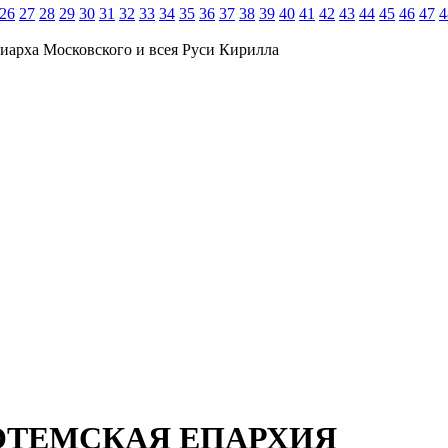
26
27
28
29
30
31
32
33
34
35
36
37
38
39
40
41
42
43
44
45
46
47
4
иарха Московского и всея Руси Кирилла
ОТЕМСКАЯ ЕПАРХИЯ