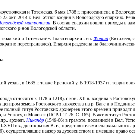
коустюжская и Тотемская, 6 мая 1788 г. присоединена к Вологодс
о 23 окт. 2014 г. Вел. Устюг входил в Вологодскую епархию. Ре
Вологодской митрополии
. В состав епархии вошли приходы в а
огского р-нов Вологодской области.
тюжский и Тотемский». Глава епархии - еп.
Фотий
(Евтихеев; с
нократно перестраивался). Епархия разделена на благочинническ
на.
й уезды, в 1685 г. также Яренский у. В 1918-1937 гг. территори
да относятся к 1178 и 1218), с кон. XII в. входила в Ростовску
лся центром земель Ростовского княжества на р. Ваге и в Подви
 полный титул Ростовских архиереев этого времени приводят ле
, и Устюгу, и Молозе» (ПСРЛ. Т. 26. С. 165). В актах титул Рост
апр., архиеп.
Никандр
(1549-66) в грамоте, посланной в Вел. Уст
I-XVII вв., до открытия В. е., представителями епархиального
76), осуществлявшие надзор за духовенством и имевшие право ос