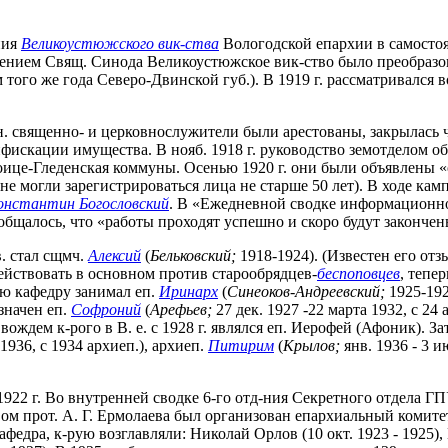
ния
Великоустюжского вик-ства
Вологодской епархии в самостоя
новлением Свящ. Синода Великоустюжское вик-ство было преобр
того же года Северо-Двинской губ.). В 1919 г. рассматривался в
. священно- и церковнослужители были арестованы, закрылась ч
фискации имущества. В нояб. 1918 г. руководство земотделом о
оице-Гледенская коммуны. Осенью 1920 г. они были объявлены
не могли зарегистрироваться лица не старше 50 лет). В ходе ка
онстантин Богословский
. В «Ежедневной сводке информационно
ообщалось, что «работы проходят успешно и скоро будут законче
. стал сщмч.
Алексий
(
Бельковский;
1918-1924). (Известен его отз
ействовать в основном против старообрядцев-
беспоповцев
, тепе
ую кафедру занимал еп.
Иринарх
(
Синеоков-Андреевский;
1925-192
значен еп.
Софроний
(
Арефьев;
27 дек. 1927 -22 марта 1932, с 24
 вождем к-рого в В. е. с 1928 г. являлся еп. Иерофей (Афоник). За
. 1936, с 1934 архиеп.), архиеп.
Питирим
(
Крылов;
янв. 1936 - 3 
1922 г. Во внутренней сводке 6-го отд-ния Секретного отдела ГПУ
вом прот. А. Г. Ермолаева был организован епархиальный комитет
федра, к-рую возглавляли: Николай Орлов (10 окт. 1923 - 1925)