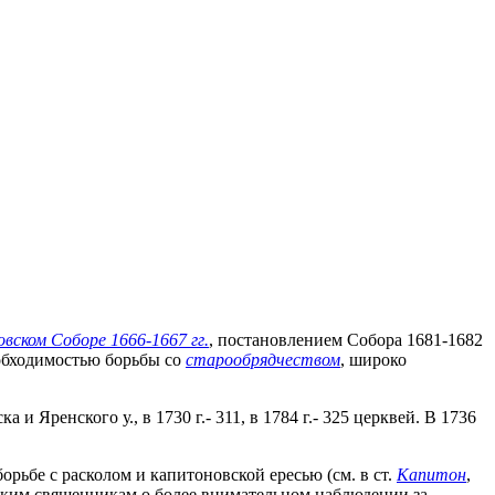
вском Соборе 1666-1667 гг.
, постановлением Собора 1681-1682
необходимостью борьбы со
старообрядчеством
, широко
ка и Яренского у., в 1730 г.- 311, в 1784 г.- 325 церквей. В 1736
рьбе с расколом и капитоновской ересью (см. в ст.
Капитон
,
одским священникам о более внимательном наблюдении за