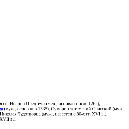
 св. Иоанна Предтечи (жен., основан после 1262),
ая
(муж., основан в 1535), Суморин тотемский Спасский (муж.,
иколая Чудотворца (муж., известен с 80-х гг. XVI в.),
VII в.).