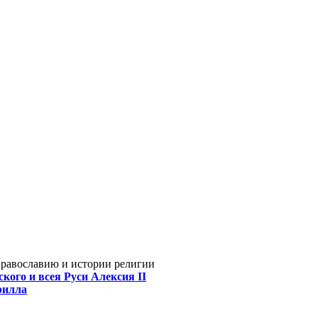
Православию и истории религии
кого и всея Руси Алексия II
рилла