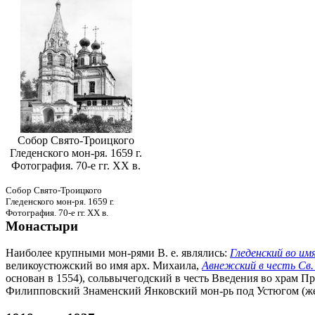
Собор Свято-Троицкого
Гледенского мон-ря. 1659 г.
Фотография. 70-е гг. ХХ в.
Собор Свято-Троицкого
Гледенского мон-ря. 1659 г.
Фотография. 70-е гг. ХХ в.
Монастыри
Наиболее крупными мон-рями В. е. являлись:
Гледенский во им
великоустюжский во имя арх. Михаила,
Авнежский в честь Св
основан в 1554), сольвычегодский в честь Введения во храм Пре
Филипповский Знаменский Янковский мон-рь под Устюгом (жен., 