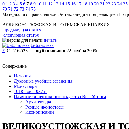
0
1
2
3
4
5
6
7
8
9
10
11
12
13
14
15
16
17
18
19
20
21
22
23
24
25
70
71
72
73
74
75
Материал из Православной Энциклопедии под редакцией Патр
ВЕЛИКОУСТЮЖСКАЯ И ТОТЕМСКАЯ ЕПАРХИЯ
предыдущая статья
следующая статья
печать
библиотека
7
, С. 516-523
опубликовано:
22 ноября 2009г.
Содержание
История
Духовные учебные заведения
Монастыри
1918 - ок. 1937 г.
Памятники церковного искусства Вел. Устюга
Архитектура
Резные иконостасы
Иконописание
ВЕЛИКОУСТЮЖСКАЯ И Т