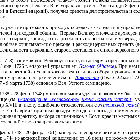
нчины архиеп. Геласия В. е. управлял архиеп. Александр (8 февр
кой и Вятской епархий), получил средства для строительства и с
юг.
ия, участие прихожан в приходских делах, в частности в управ
вителей приходской общины. Первые Великоустюжские архиереи 
йства епархии, кандидаты на должность старосты стали утвержда
л обязан отчитываться о приходе и расходе церковных средств 
й деятельности церковных старост, составления описи церковног
 - 1718), занимавший Великоустюжскую кафедру в преклонных ле
13 янв. 1726 г. епархией управлял еп.
Боголеп (Адамов)
. При нем 
чата перестройка Успенского кафедрального собора, продолжавшая
 лет управляли епархией епископы
Лаврентий
(
Горка;
22 мая 1727
7 - 9 марта 1738) основал в Вел. Устюге семинарию.
1738 - 28 февр. 1748) много внимания уделял церковному благо
ице (см.
Благовещение «Устюжское», икона Божией Матери
), у
(в XVIII в. икону ошибочно отождествляли с
Устюжской иконой
ге. Еп. Гавриил при помощи адм. методов вплоть до применения
ерживал практику выбора священников в Коми крае из местных ч
сословий строго запрещалось законом.
февр. 1748 - 20 февр. 1761) развернул в епархии активную строит
 в 1744 из архиерейской канцелярии) от 16 июня, по к-рому обяз