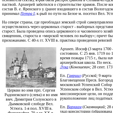
паствой. Архиерей заботился о строительстве храмов. После ко
состав В. е. Яренского у. (ранее входившего в состав Вологодс
принимал
Петра I
, к-рый по пути на Белое м. посетил Вел. Уст
На севере страны, где преобладал земский строй самоуправлен
осуществлялось через церковных старост - выборных предста
старост. Была проведена опись церковного и часовенного хозя
священник, староста и «мирской человек по выбору»; причт бы
прихожанами. С 40-х гг. XVIII в. практика проведения ревизи
Архиеп. Иосиф (3 марта 1700
состоянии. С 25 янв. 1719 по 
время пожара 1715 г., была на
архиерейская школа. По неск.
Лука
(
Коношевич;
28 сент. 173
Еп.
Гавриил
(
Русской;
9 марта 
Благовещения Пресв. Богород
московский Успенский Собор 
Успенском соборе в Вел. Устю
Церкви во имя прп. Сергия
миссионерские цели, он подд
Радонежского (слева) и во имя
рукоположение лиц податных 
вмч. Димитрия Солунского в
Дымковской слободе Вел.
Еп.
Варлаам
(
Скамницкий;
28 
Устюга. 1-я пол. XVIII в.
указ консистории (образована
Фотография. 70-е гг. ХХ в.