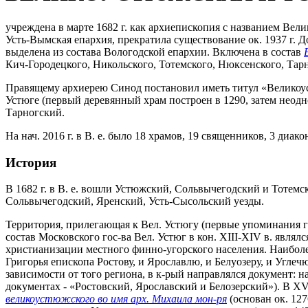
учреждена в марте 1682 г. как архиепископия с названием Вели
Усть-Вымская епархия, прекратила существование ок. 1937 г. Д
выделена из состава Вологодской епархии. Включена в состав
Кич-Городецкого, Никольского, Тотемского, Нюксенского, Тарн
Правящему архиерею Синод постановил иметь титул «Великоус
Устюге (первый деревянный храм построен в 1290, затем неод
Тарногский.
На нач. 2016 г. в В. е. было 18 храмов, 19 священников, 3 диако
История
В 1682 г. в В. е. вошли Устюжский, Сольвычегодский и Тотемски
Сольвычегодский, Яренский, Усть-Сысольский уезды.
Территория, прилегающая к Вел. Устюгу (первые упоминания горо
состав Московского гос-ва Вел. Устюг в кон. XIII-XIV в. явля
христианизации местного финно-угорского населения. Наиболее
Григорья епископа Ростову, и Ярославлю, и Белуозеру, и Углечю
зависимости от того региона, в к-рый направлялся документ: н
документах - «Ростовский, Ярославский и Белозерский»). В XV
великоустюжского во имя арх. Михаила мон-ря
(основан ок. 12