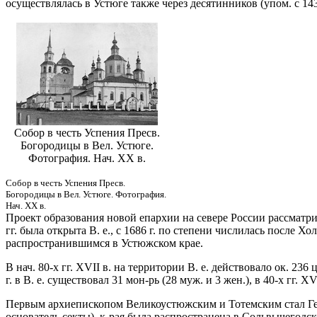
осуществлялась в Устюге также через десятинников (упом. с 143
Собор в честь Успения Пресв.
Богородицы в Вел. Устюге.
Фотография. Нач. ХХ в.
Собор в честь Успения Пресв.
Богородицы в Вел. Устюге. Фотография.
Нач. ХХ в.
Проект образования новой епархии на севере России рассматр
гг. была открыта В. е., с 1686 г. по степени числилась после 
распространившимся в Устюжском крае.
В нач. 80-х гг. XVII в. на территории В. е. действовало ок. 236 ц
г. в В. е. существовал 31 мон-рь (28 муж. и 3 жен.), в 40-х гг. X
Первым архиепископом Великоустюжским и Тотемским стал Гелас
основатель секты), к-рая была распространена в Сольвычегодс