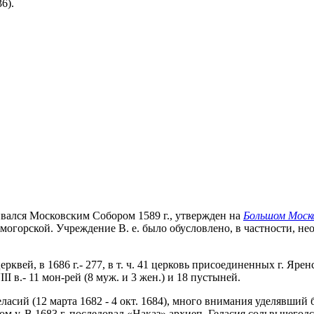
6).
ивался Московским Собором 1589 г., утвержден на
Большом Моско
Холмогорской. Учреждение В. е. было обусловлено, в частности, 
ерквей, в 1686 г.- 277, в т. ч. 41 церковь присоединенных г. Яренс
VIII в.- 11 мон-рей (8 муж. и 3 жен.) и 18 пустыней.
ий (12 марта 1682 - 4 окт. 1684), много внимания уделявший бо
ком у. В 1683 г. последовал «Наказ» архиеп. Геласия сольвычег