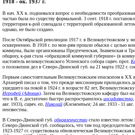
1918 - ок. 1937 г.
В нач. XX в. поднимался вопрос о необходимости преобразова
частью была по существу формальной. 3 сент. 1918 г. поста
(территория к-рой совпадала с территорией образованной летом 
однако, не было создано.
После Октябрьской революции 1917 г. в Великоустюжском у. мн
осквернению. В 1918 г. по мон-рям прошли обыски с целью кон
коммуны, были организованы Предтеченская, Знаменская и Тр
общину, к-рая стала «образцовой коммуной губернии» (в комму
настоятель великоустюжского Успенского собора сщмч. прот.
К
о положении дел в Северо-Двинской губ. на 21 марта 1922 г. с
Первым самостоятельным Великоустюжским епископом в XX в
Архиерей писал о том, что прежде миссионерам приходилось д
ушедшего на покой в 1924 г. в возрасте 82 лет, Великоустюжск
Иерофей (Афоник)
. Затем на Великоустюжскую кафедру был на
что в В. е. достаточно быстро распространилось
иосифлянство
,
авг. 1933), сщмч. еп.
Николай
(
Клементьев;
24 авг. 1933 - 11 авг
неизвестны.
В Северо-Двинской губ.
обновленчество
стало известно летом 
Северо-Двинской губ. сообщалось, что там под председательст
1923-1927 гг. существовала обновленческая Великоустюжская ка