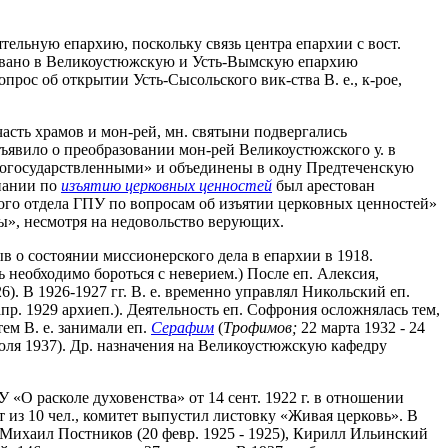
тельную епархию, поскольку связь центра епархии с вост.
азовано в Великоустюжскую и Усть-Вымскую епархию
опрос об открытии Усть-Сысольского вик-ства В. е., к-рое,
асть храмов и мон-рей, мн. святыни подвергались
бъявило о преобразовании мон-рей Великоустюжского у. в
 «огосударствленными» и объединены в одну Предтеченскую
мпании по
изъятию церковных ценностей
был арестован
го отдела ГПУ по вопросам об изъятии церковных ценностей»
ны», несмотря на недовольство верующих.
ыв о состоянии миссионерского дела в епархии в 1918.
рь необходимо бороться с неверием.) После еп. Алексия,
6). В 1926-1927 гг. В. е. временно управлял Никольский еп.
 апр. 1929 архиеп.). Деятельность еп. Софрония осложнялась тем,
тем В. е. занимали еп.
Серафим
(
Трофимов;
22 марта 1932 - 24
июля 1937). Др. назначения на Великоустюжскую кафедру
 «О расколе духовенства» от 14 сент. 1922 г. в отношении
 из 10 чел., комитет выпустил листовку «Живая церковь». В
, Михаил Постников (20 февр. 1925 - 1925), Кирилл Ильинский