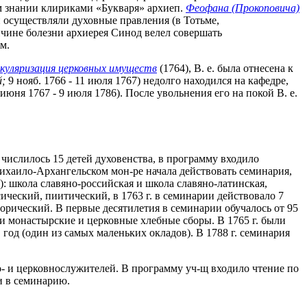
ом знании клириками «Букваря» архиеп.
Феофана (Прокоповича)
и осуществляли духовные правления (в Тотьме,
ричине болезни архиерея Синод велел совершать
м.
екуляризация церковных имуществ
(1764), В. е. была отнесена к
;
9 нояб. 1766 - 11 июля 1767) недолго находился на кафедре,
юня 1767 - 9 июля 1786). После увольнения его на покой В. е.
 числилось 15 детей духовенства, в программу входило
 Михаило-Архангельском мон-ре начала действовать семинария,
: школа славяно-российская и школа славяно-латинская,
ический, пиитический, в 1763 г. в семинарии действовало 7
орический. В первые десятилетия в семинарии обучалось от 95
ли монастырские и церковные хлебные сборы. В 1765 г. были
год (один из самых маленьких окладов). В 1788 г. семинария
но- и церковнослужителей. В программу уч-щ входило чтение по
и в семинарию.