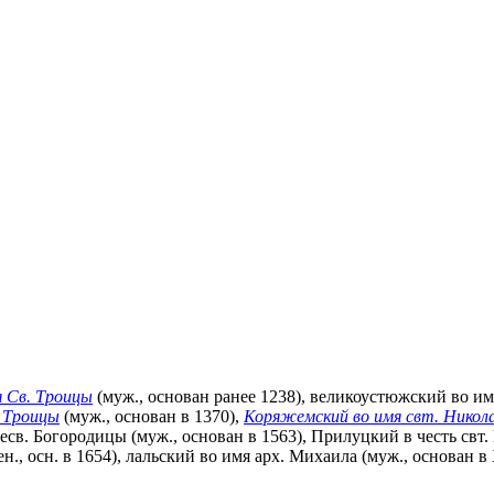
я Св. Троицы
(муж., основан ранее 1238), великоустюжский во имя
. Троицы
(муж., основан в 1370),
Коряжемский во имя свт. Никол
св. Богородицы (муж., основан в 1563), Прилуцкий в честь свт. Н
осн. в 1654), лальский во имя арх. Михаила (муж., основан в X