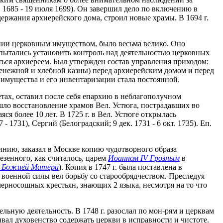
. 1685 - 19 июля 1699). Он завершил дело по включению в
одержания архиерейского дома, строил новые храмы. В 1694 г.
лении церковным имуществом, было весьма велико. Оно
пытались установить контроль над деятельностью церковных
ться архиереем. Был утвержден состав управления приходом:
(денежной и хлебной казны) перед архиерейским домом и перед
о имущества и его инвентаризации стала постоянной.
тах, оставил после себя епархию в неблагополучном
шло восстановление храмов Вел. Устюга, пострадавших во
ся более 10 лет. В 1725 г. в Вел. Устюге открылась
 - 1731), Сергий (Белоградский; 9 дек. 1731 - 6 окт. 1735). Еп.
чинию, заказал в Москве копию чудотворного образа
везенного, как считалось, царем
Иоанном IV Грозным
в
 Божией Матери
). Копия в 1747 г. была поставлена в
 военной силы вел борьбу со старообрядчеством. Преследуя
ерносошных крестьян, знающих 2 языка, несмотря на то что
ельную деятельность. В 1748 г. разослал по мон-рям и церквам
ывал духовенство содержать церкви в исправности и чистоте.