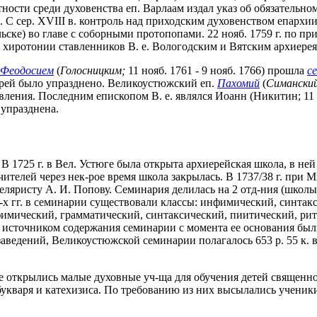
ости среди духовенства еп. Варлаам издал указ об обязательн
 С сер. XVIII в. контроль над приходским духовенством епархи
ьске) во главе с соборными протопопами. 22 нояб. 1759 г. по п
 хиротонии ставленников В. е. Вологодским и Вятским архиерея
Феодосием
(
Голосницким;
11 нояб. 1761 - 9 нояб. 1766) прошла
с
-рей было упразднено. Великоустюжский еп.
Пахомий
(
Симанский
ления. Последним епископом В. е. являлся Иоанн (Никитин; 11 и
 упразднена.
В 1725 г. в Вел. Устюге была открыта архиерейская школа, в ней
учителей через нек-рое время школа закрылась. В 1737/38 г. при
яристу А. И. Попову. Семинария делилась на 2 отд-ния (школы)
-х гг. в семинарии существовали классы: инфимический, синтакс
фимический, грамматический, синтаксический, пиитический, рит
ным источником содержания семинарии с момента ее основания бы
едений, Великоустюжской семинарии полагалось 653 р. 55 к. в 
нске открылись малые духовные уч-ща для обучения детей священ
букваря и катехизиса. По требованию из них высылались ученик