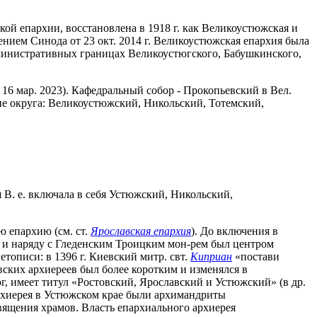
кой епархии, восстановлена в 1918 г. как Великоустюжская и
шением Синода от 23 окт. 2014 г. Великоустюжская епархия была
дминистративных границах Великоустюгского, Бабушкинского,
 16 мар. 2023). Кафедральный собор - Прокопьевский в Вел.
ие округа: Великоустюжский, Никольский, Тотемский,
я В. е. включала в себя Устюжский, Никольский,
ю епархию (см. ст.
Ярославская епархия
). До включения в
нье и наряду с Гледенским Троицким мон-рем был центром
тописи: в 1396 г. Киевский митр. свт.
Киприан
«постави
овских архиереев был более коротким и изменялся в
юг, имеет титул «Ростовский, Ярославский и Устюжский» (в др.
 архиерея в Устюжском крае были архимандриты
вящения храмов. Власть епархиального архиерея