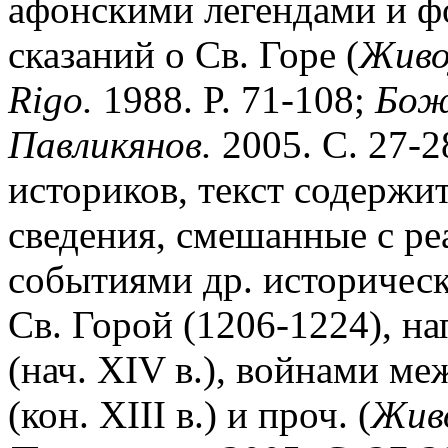
афонскими легендами и ф
сказаний о Св. Горе (
Живо
Rigo.
1988. P. 71-108;
Бож
Павликянов.
2005. С. 27-
историков, текст содержи
сведения, смешанные с р
событиями др. историческ
Св. Горой (1206-1224), н
(нач. ХIV в.), войнами м
(кон. ХIII в.) и проч. (
Живо