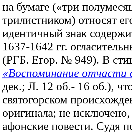
на бумаге («три полумеся
трилистником) относят его 
идентичный знак содержит
1637-1642 гг. огласитель
(РГБ. Егор. № 949). В ст
«Воспоминание отчасти с
дек.; Л. 12 об.- 16 об.), ч
святогорском происхожде
оригинала; не исключено, 
афонские повести. Судя 