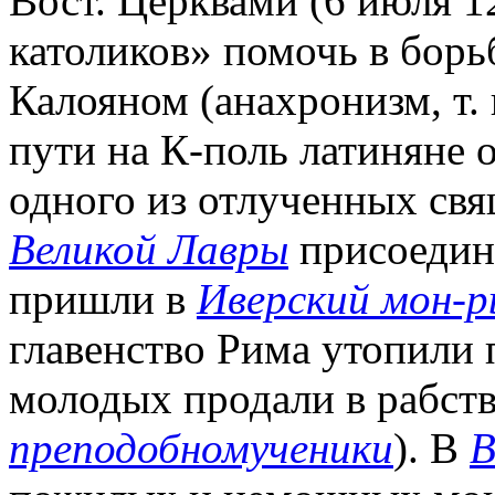
Вост. Церквами (6 июля 1
католиков» помочь в борь
Калояном (анахронизм, т. 
пути на К-поль латиняне 
одного из отлученных св
Великой Лавры
присоедини
пришли в
Иверский мон-р
главенство Рима утопили 
молодых продали в рабство
преподобномученики
). В
В