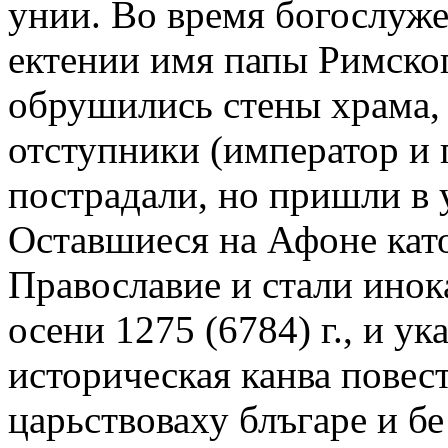
унии. Во время богослуже
ектении имя папы Римског
обрушились стены храма,
отступники (император и 
пострадали, но пришли в 
Оставшиеся на Афоне кат
Православие и стали ино
осени 1275 (6784) г., и ук
историческая канва повес
царьствоваху блъгаре и б