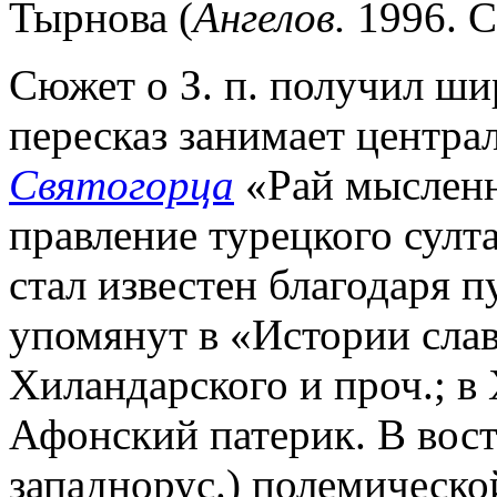
Тырнова (
Ангелов.
1996. С
Сюжет о З. п. получил ши
пересказ занимает центра
Святогорца
«Рай мысленн
правление турецкого султ
стал известен благодаря п
упомянут в «Истории сла
Хиландарского и проч.; в 
Афонский патерик. В вост
западнорус.) полемическо