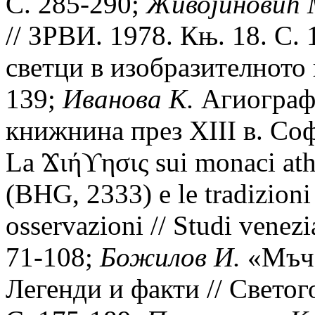
С. 285-290;
Живоjиновић 
// ЗРВИ. 1978. Књ. 18. С.
светци в изобразителното 
139;
Иванова К.
Агиографи
книжнина през XIII в. Соф
La Ϫιήϒησις sui monaci athon
(BHG, 2333) e le tradizioni
osservazioni // Studi venezia
71-108;
Божилов И.
«Мъче
Легенди и факти // Светого