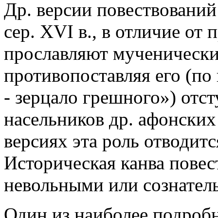
Др. версии повествований 
сер. XVI в., в отличие от
прославляют мученический
противопоставляя его (по
- зерцало грешного») отс
насельников др. афонских
версиях эта роль отводитс
Историческая канва повес
невольными или сознател
Один из наиболее подробн