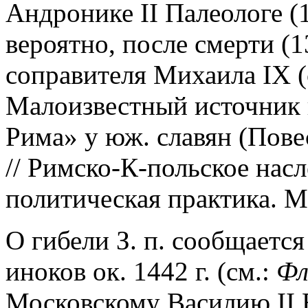
Андронике II Палеологе (
вероятно, после смерти (1
соправителя Михаила IX (
Малоизвестный источник 
Рима» у юж. славян (Пове
// Римско-К-польское насл
политическая практика. М.
О гибели З. п. сообщаетс
иноков ок. 1442 г. (см.:
Фл
Московскому Василию II 