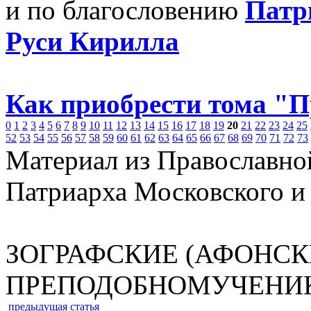
и по благословению
Патр
Руси Кирилла
Как приобрести тома "
0
1
2
3
4
5
6
7
8
9
10
11
12
13
14
15
16
17
18
19
20
21
22
23
24
25
52
53
54
55
56
57
58
59
60
61
62
63
64
65
66
67
68
69
70
71
72
73
Материал из Православно
Патриарха Московского и
ЗОГРАФСКИЕ (АФОНСК
ПРЕПОДОБНОМУЧЕНИ
предыдущая статья