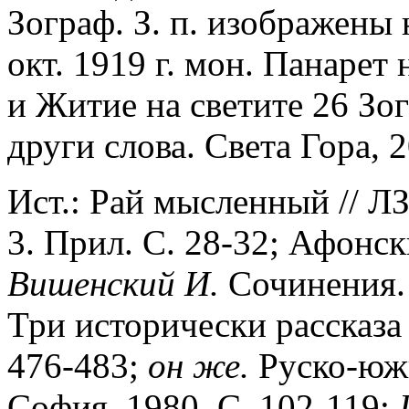
Зограф. З. п. изображены
окт. 1919 г. мон. Панарет 
и Житие на светите 26 З
други слова. Света Гора, 2
Ист.: Рай мысленный // Л
3. Прил. С. 28-32; Афонск
Вишенский И.
Сочинения. 
Три исторически рассказа 
476-483;
он же.
Руско-южн
София, 1980. С. 102-119;