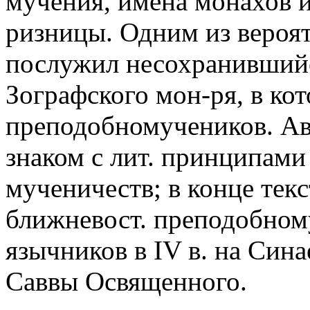
мучения, имена монахов и
ризницы. Одним из вероят
послужил несохранившийс
Зографского мон-ря, в ко
преподобномучеников. Ав
знаком с лит. принципами
мученичеств; в конце текс
ближневост. преподобном
язычников в IV в. на Синае
Саввы Освященного.