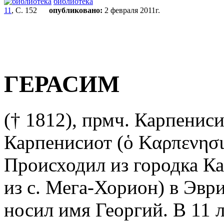
библиотека
11
, С. 152
опубликовано:
2 февраля 2011г.
ГЕРАСИМ
(† 1812), прмч. Карпениси
Карпенисиот (ὁ Καρπενησιώ
Происходил из городка Ка
из с. Мега-Хорион) в Эври
носил имя Георгий. В 11 л