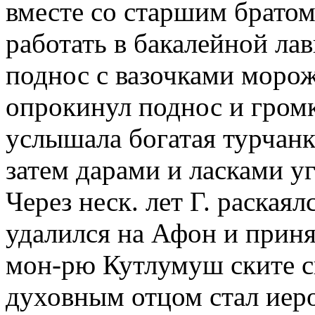
вместе со старшим братом
работать в бакалейной лав
поднос с вазочками моро
опрокинул поднос и громк
услышала богатая турчанка
затем дарами и ласками у
Через неск. лет Г. раскаял
удалился на Афон и прин
мон-рю Кутлумуш ските с
духовным отцом стал иер