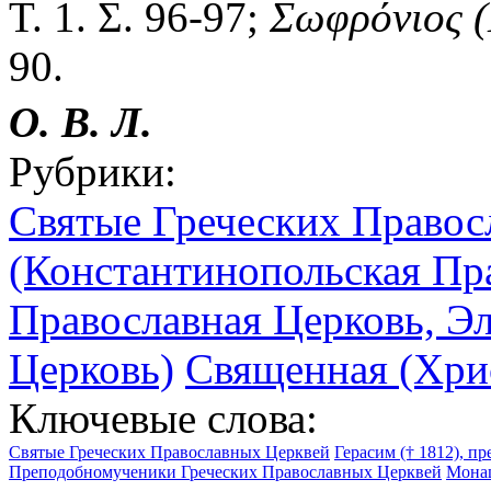
Τ. 1. Σ. 96-97;
Σωφρόνιος
90.
О. В. Л.
Рубрики:
Святые Греческих Правос
(Константинопольская Пр
Православная Церковь, Э
Церковь)
Священная (Хри
Ключевые слова:
Святые Греческих Православных Церквей
Герасим († 1812), п
Преподобномученики Греческих Православных Церквей
Мона