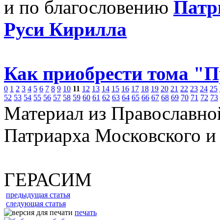
и по благословению
Патр
Руси Кирилла
Как приобрести тома "
0
1
2
3
4
5
6
7
8
9
10
11
12
13
14
15
16
17
18
19
20
21
22
23
24
25
52
53
54
55
56
57
58
59
60
61
62
63
64
65
66
67
68
69
70
71
72
73
Материал из Православно
Патриарха Московского и
ГЕРАСИМ
предыдущая статья
следующая статья
печать