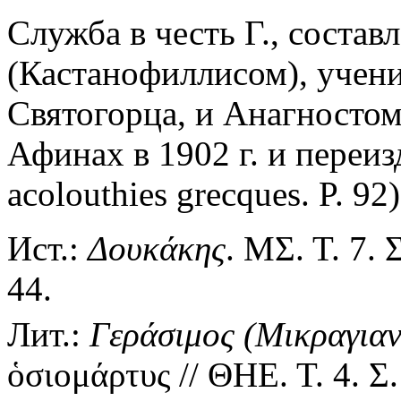
Служба в честь Г., соста
(Кастанофиллисом), учен
Святогорца, и Анагностом
Афинах в 1902 г. и переизд
acolouthies grecques. P. 92)
Ист.:
Δουκάκης
. ΜΣ. Τ. 7. 
44.
Лит.:
Γεράσιμος
(Μικραγιαν
ὁσιομάρτυς // ΘΗΕ. Τ. 4. Σ