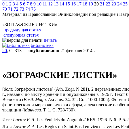
0
1
2
3
4
5
6
7
8
9
10
11
12
13
14
15
16
17
18
19
20
21
22
23
24
25
70
71
72
73
74
75
Материал из Православной Энциклопедии под редакцией Патр
«ЗОГРАФСКИЕ ЛИСТКИ»
предыдущая статья
следующая статья
печать
библиотека
20
, С. 313
опубликовано:
21 февраля 2014г.
«ЗОГРАФСКИЕ ЛИСТКИ»
[болг. Зографски листове] (Ath. Zogr. N 281), 2 пергаменных 
г., названы по месту хранения и опубликованы в 1926 г. Текс
Великого (
Basil. Magn.
Asc. fus. 34, 35. Col. 1000-1005). Форм
фонетических и морфологических форм, а лексические особенн
традиции (
Минчева.
Т. 1. С. 728-730).
Ист.:
Lavrov P. А.
Les Feuillets du Zograph // RES. 1926. N 6. P. 5-2
Лит.:
Lavrov P. A.
Les Regles du Saint-Basil en vieux slave: Les Feui