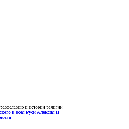
Православию и истории религии
кого и всея Руси Алексия II
рилла