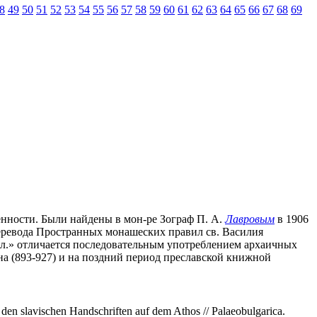
8
49
50
51
52
53
54
55
56
57
58
59
60
61
62
63
64
65
66
67
68
69
менности. Были найдены в мон-ре Зограф П. А.
Лавровым
в 1906
 перевода Пространных монашеских правил св. Василия
З. л.» отличается последовательным употреблением архаичных
на (893-927) и на поздний период преславской книжной
 den slavischen Handschriften auf dem Athos // Palaeobulgarica.