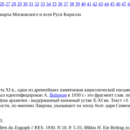
26
27
28
29
30
31
32
33
34
35
36
37
38
39
40
41
42
43
44
45
46
47
4
иарха Московского и всея Руси Кирилла
листа XI в., один из древнейших памятников кириллической пись
т был идентифицирован А.
Вайаном
в 1930 г.- это фрагмент слав.
ат букв архаичен - выдержанный книжный устав Х-ХI вв. Текст «
ости, по мнению Лаврова, указывают на эпоху болг. царя Симео
3.
llets du Zograph // RES. 1930. N 10. P. 5-35;
Miklas H.
Ein Beitrag zu