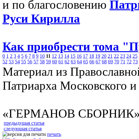
и по благословению
Патр
Руси Кирилла
Как приобрести тома "
0
1
2
3
4
5
6
7
8
9
10
11
12
13
14
15
16
17
18
19
20
21
22
23
24
25
52
53
54
55
56
57
58
59
60
61
62
63
64
65
66
67
68
69
70
71
72
73
Материал из Православно
Патриарха Московского и
«ГЕРМАНОВ СБОРНИК
предыдущая статья
следующая статья
печать