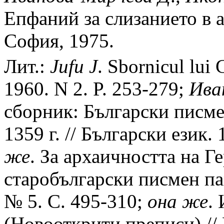
Епфаний за слизанието в а
София, 1975.
Лит.:
Jufu
J
. Sbornicul lui
1960. N 2. P. 253-279;
Ива
сборник: Български писме
1359 г. // Български език.
же
. За архаичността на Г
старобългарски писмен пам
№ 5. С. 495-310;
она
же
.
(Новооткрити преписи) /