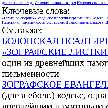
деятельность и т.д.)
Славянская палеография
История языкозна
Ключевые слова:
«Германов сборник», среднеболгарский пергаменный кодекс
Б
Памятники письменности
Болгарская Православная Церковь. 
См.также:
БОЛОНСКАЯ ПСАЛТИР
«ЗОГРАФСКИЕ ЛИСТКИ
один из древнейших памя
письменности
ЗОГРАФСКОЕ ЕВАНГЕЛ
(древнеболг.) кодекс, одна
древнейшим памятником с