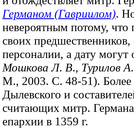
и отождествляет митр. Гер
Германом (Гавриилом)
. Н
невероятным потому, что 
своих предшественников,
персоналии, а дату могут 
Мошкова Л
.
В
.
,
Турилов А
М., 2003. С. 48-51). Боле
Дылевского и составителей
считающих митр. Германа 
епархии в 1359 г.