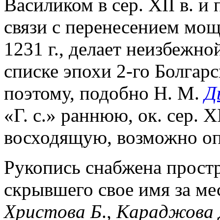
Василиком в сер. XII в. и 
связи с перенесением мощ
1231 г., делает неизбежн
списке эпохи 2-го Болгарс
поэтому, подобно Н. М.
Д
«Г. с.» раннюю, ок. сер. X
восходящую, возможно опо
Рукопись снабжена прост
скрывшего свое имя за ме
Христова Б
.
,
Караджова