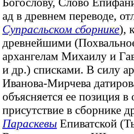
Богослову, Слово Епифан
ад в древнем переводе, от
Супрасльском сборнике
),
древнейшими (Похвальное
архангелам Михаилу и Га
и др.) списками. В силу а
Иванова-Мирчева датирова
объясняется ее позиция в
присутствие в сборнике 
Параскевы
Епиватской (Ты