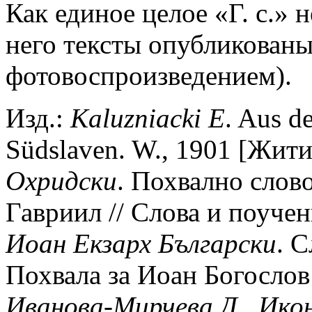
Как единое целое «Г. с.» 
него тексты опубликованы
фотовоспроизведением).
Изд.:
Kaluzniacki
E
. Aus d
Südslaven. W., 1901 [Жит
Охридски
. Похвално слово
Гавриил // Слова и поучен
Иоан
Екзарх
Български
. 
Похвала за Иоан Богослов 
Иванова-Мирчева
Д
.
,
Ико