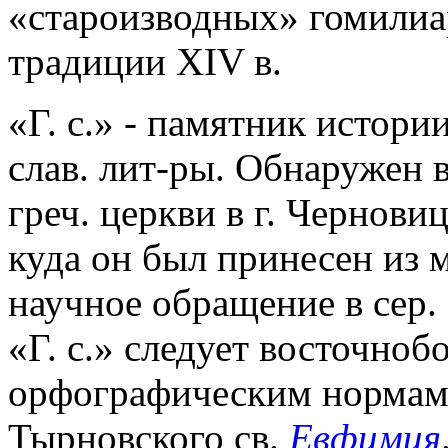
«староизводных» гомилиар
традиции XIV в.
«Г. с.» - памятник истори
слав. лит-ры. Обнаружен в
греч. церкви в г. Чернови
куда он был принесен из 
научное обращение в сер. 
«Г. с.» следует восточноб
орфографическим нормам
Тырновского св.
Евфимия