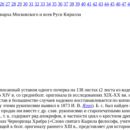
26
27
28
29
30
31
32
33
34
35
36
37
38
39
40
41
42
43
44
45
46
47
4
иарха Московского и всея Руси Кирилла
написанный уставом одного почерка на 138 листах (2 листа из коде
XIV в. со среднеболг. оригинала (в исследованиях XIX-XX вв. нер
остав в большинстве случаев надежно восстанавливается по копии
ду этими рукописями выявил в 1873 И. В.
Ягич
). Б. с. был найде
продан им вместе с др. слав. рукописями и старопечатными книга
, т. к. содержит ряд апокрифов, в частности цикл о крестном др
енах Черноризца Храбра («Слово святаго Кырила философа, учите
щий к болг. оригиналу раннего XIII в., представляет для истории