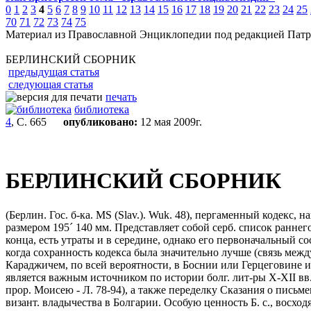
0
1
2
3
4
5
6
7
8
9
10
11
12
13
14
15
16
17
18
19
20
21
22
23
24
25
70
71
72
73
74
75
Материал из Православной Энциклопедии под редакцией Патр
БЕРЛИНСКИЙ СБОРНИК
предыдущая статья
следующая статья
печать
библиотека
4
, С. 665
опубликовано:
12 мая 2009г.
БЕРЛИНСКИЙ СБОРНИК
(Берлин. Гос. б-ка. MS (Slav.). Wuk. 48), пергаменный кодекс, 
размером 195
´
140 мм. Представляет собой серб. список раннего 
конца, есть утраты и в середине, однако его первоначальный с
когда сохранность кодекса была значительно лучше (связь меж
Караджичем, по всей вероятности, в Боснии или Герцеговине и 
является важным источником по истории болг. лит-ры X-XII вв.
прор. Моисею - Л. 78-94), а также переделку Сказания о письм
визант. владычества в Болгарии. Особую ценность Б. с., восходя