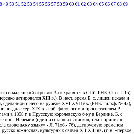
8
49
50
51
52
53
54
55
56
57
58
59
60
61
62
63
64
65
66
67
68
69
кса и маленький отрывок 3-го хранятся в СПб. РНБ. О. п. I. 15),
едко датировался XIII в.). В наст. время Б. с. лишен начала и
, сделанной с него на рубеже XVI-XVII вв. (РНБ. Гильф. № 42),
н не позднее сер. XIX в. серб. филологом и просветителем В.
ми в 1858 г. в Прусскую королевскую б-ку в Берлине. Б. с.
еве попа Иеремии (один из старших списков, текст приписан
ла словеньску языку» - Л. 71об.- 76), датируемую временем
 русско-южнослав. культурных связей XII-XIII вв. (т. н. «первое