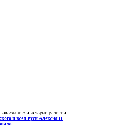
Православию и истории религии
кого и всея Руси Алексия II
рилла