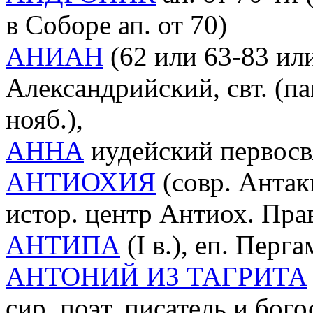
в Соборе ап. от 70)
АНИАН
(62 или 63-83 или
Александрийский, свт. (пам.
нояб.),
АННА
иудейский первосвя
АНТИОХИЯ
(совр. Антакь
истор. центр Антиох. Пра
АНТИПА
(I в.), еп. Перг
АНТОНИЙ ИЗ ТАГРИТА
сир. поэт, писатель и бого