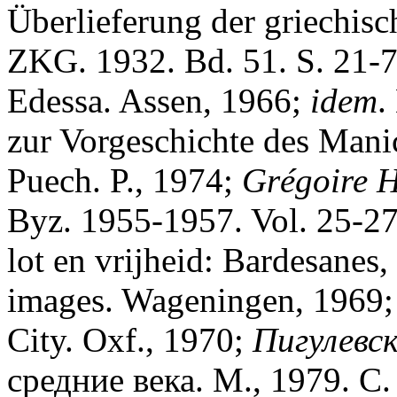
Überlieferung der griechisc
ZKG. 1932. Bd. 51. S. 21-
Edessa. Assen, 1966;
idem
.
zur Vorgeschichte des Mani
Puech. P., 1974;
Gr
é
goire 
Byz. 1955-1957. Vol. 25-27
lot en vrijheid: Bardesanes,
images. Wageningen, 1969
City. Oxf., 1970;
Пигулевск
средние века. М., 1979. С