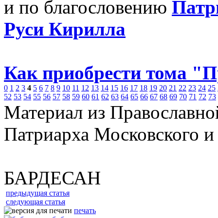
и по благословению
Патр
Руси Кирилла
Как приобрести тома "
0
1
2
3
4
5
6
7
8
9
10
11
12
13
14
15
16
17
18
19
20
21
22
23
24
25
52
53
54
55
56
57
58
59
60
61
62
63
64
65
66
67
68
69
70
71
72
73
Материал из Православно
Патриарха Московского и
БАРДЕСАН
предыдущая статья
следующая статья
печать