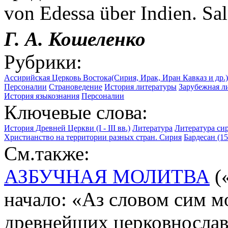
von Edessa über Indien. Sa
Г. А. Кошеленко
Рубрики:
Ассирийская Церковь Востока(Сирия, Ирак, Иран Кавказ и др.)
Персоналии
Страноведение
История литературы
Зарубежная л
История языкознания
Персоналии
Ключевые слова:
История Древней Церкви (I - III вв.)
Литература
Литература си
Христианство на территории разных стран. Сирия
Бардесан (1
См.также:
АЗБУЧНАЯ МОЛИТВА
(
начало: «Аз словом сим м
древнейших церковнослав