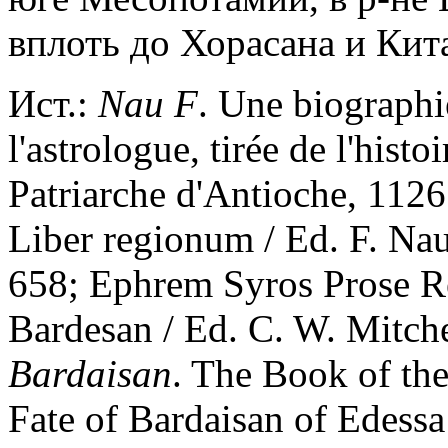
вплоть до Хорасана и Кит
Ист.:
Nau F
. Une biographi
l'astrologue, tirée de l'hist
Patriarche d'Antioche, 1126
Liber regionum / Ed. F. Nau 
658; Ephrem Syros Prose R
Bardesan / Ed. C. W. Mitche
Bardaisan
. The Book of th
Fate of Bardaisan of Edessa 