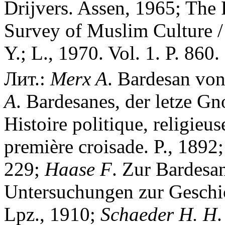
Drijvers. Assen, 1965; The 
Survey of Muslim Culture / 
Y.; L., 1970. Vol. 1. P. 860.
Лит.:
Merx A
. Bardesan von
A
. Bardesanes, der letze Gn
Histoire politique, religieuse
première croisade. P., 1892
229;
Haase F
. Zur Bardesa
Untersuchungen zur Geschich
Lpz., 1910;
Schaeder H. H