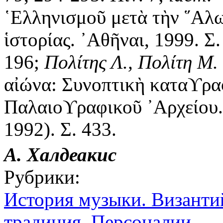
῾Ελληνισμοῦ μετὰ τὴν ῞Αλ
ἱστορίας.
᾿Αθῆναι, 1999
.
Σ
196;
Πολίτης Λ., Πολίτη Μ.
αἰώνα: Συνοπτικὴ καταϒραφ
Παλαιοϒραφικοῦ ᾿Αρχείου. 
1992). Σ. 433.
А. Халдеакис
Рубрики:
История музыки. Византи
традиция. Персоналии