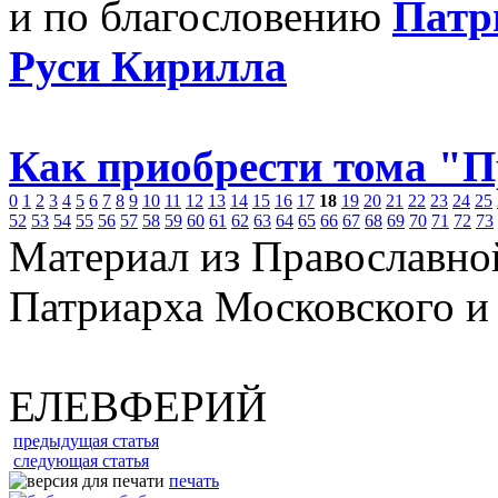
и по благословению
Патр
Руси Кирилла
Как приобрести тома "
0
1
2
3
4
5
6
7
8
9
10
11
12
13
14
15
16
17
18
19
20
21
22
23
24
25
52
53
54
55
56
57
58
59
60
61
62
63
64
65
66
67
68
69
70
71
72
73
Материал из Православно
Патриарха Московского и
ЕЛЕВФЕРИЙ
предыдущая статья
следующая статья
печать