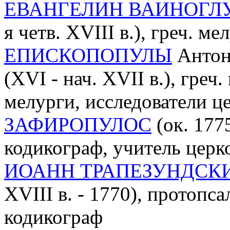
ЕВАНГЕЛИН ВАИНОГЛ
я четв. XVIII в.), греч. м
ЕПИСКОПОПУЛЫ
Антони
(XVI - нач. XVII в.), гре
мелурги, исследователи 
ЗАФИРОПУЛОС
(ок. 1775
кодикограф, учитель церк
ИОАНН ТРАПЕЗУНДСК
XVIII в. - 1770), протопса
кодикограф