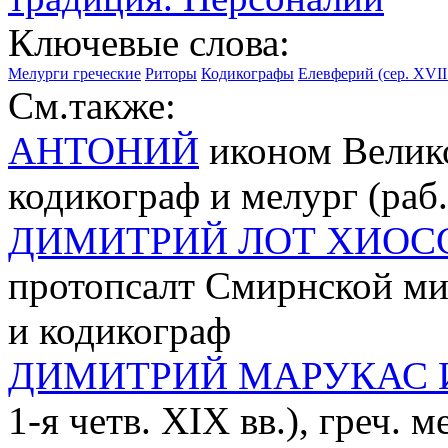
Ключевые слова:
Мелурги греческие
Риторы
Кодикографы
Елевферий (сер. XVII
См.также:
АНТОНИЙ
иконом Велико
кодикограф и мелург (раб.
ДИМИТРИЙ ЛОТ ХИОС
протопсалт Смирнской ми
и кодикограф
ДИМИТРИЙ МАРУКАС 
1-я четв. XIX вв.), греч. 