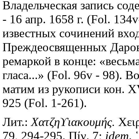
Владельческая запись сод
- 16 апр. 1658 г. (Fol. 1
известных сочинений вход
Преждеосвященных Даров 
ремаркой в конце: «весьм
гласа...» (Fol. 96v - 98).
матим из рукописи кон. XVI
925 (Fol. 1-261).
Лит.:
Χατζηϒιακουμής.
Χειρ
79, 294-295. Πίν. 7;
idem
.