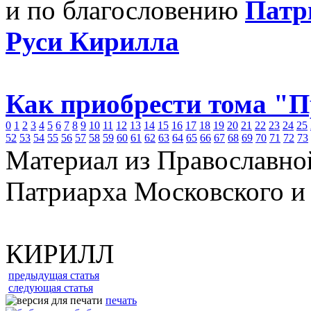
и по благословению
Патр
Руси Кирилла
Как приобрести тома "
0
1
2
3
4
5
6
7
8
9
10
11
12
13
14
15
16
17
18
19
20
21
22
23
24
25
52
53
54
55
56
57
58
59
60
61
62
63
64
65
66
67
68
69
70
71
72
73
Материал из Православно
Патриарха Московского и
КИРИЛЛ
предыдущая статья
следующая статья
печать