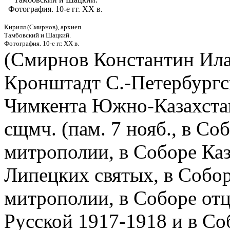
Фотография. 10-е гг. XX в.
Кирилл (Смирнов), архиеп.
Тамбовский и Шацкий.
Фотография. 10-е гг. XX в.
(Смирнов Константин Ила
Кронштадт С.-Петербургско
Чимкента Южно-Казахстан
сщмч. (пам. 7 нояб., в С
митрополии, в Соборе Каз
Липецких святых, в Собор
митрополии, в Соборе от
Русской 1917-1918 и в С