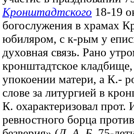
Кронштадтского
18-19 ок
богослужения в храмах К
юбиляром, с к-рым у епис
духовная связь. Рано утро
кронштадтское кладбище, 
упокоении матери, а К.- р
слове за литургией в кро
К. охарактеризовал прот.
ревностного борца против
безверия» (
Д. А. Б.
75-лети