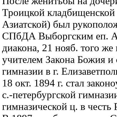
После женитьбы на дочер
Троицкой кладбищенской 
Азиатской) был рукополож
СПбДА Выборгским еп. А
диакона, 21 нояб. того же 
учителем Закона Божия и
гимназии в г. Елизаветпо
18 окт. 1894 г. стал зако
с.-петербургской гимназии,
гимназической ц. в честь