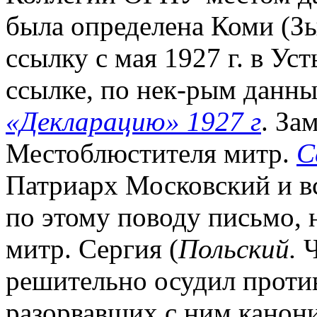
была определена Коми (Зы
ссылку с мая 1927 г. в Ус
ссылке, по нек-рым данны
«Декларацию» 1927 г
. За
Местоблюстителя митр.
С
Патриарх Московский и вс
по этому поводу письмо, 
митр. Сергия (
Польский.
Ч
решительно осудил проти
разорвавших с ним канон