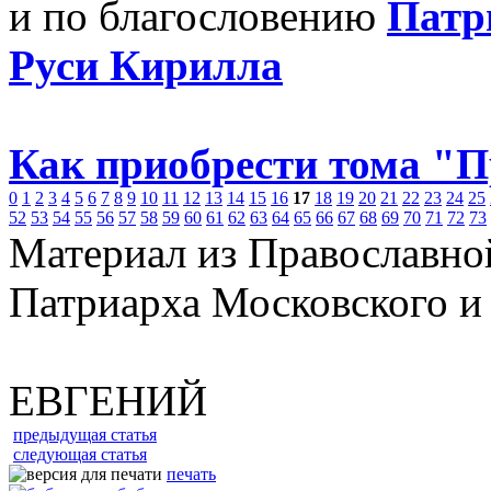
и по благословению
Патр
Руси Кирилла
Как приобрести тома "
0
1
2
3
4
5
6
7
8
9
10
11
12
13
14
15
16
17
18
19
20
21
22
23
24
25
52
53
54
55
56
57
58
59
60
61
62
63
64
65
66
67
68
69
70
71
72
73
Материал из Православно
Патриарха Московского и
ЕВГЕНИЙ
предыдущая статья
следующая статья
печать