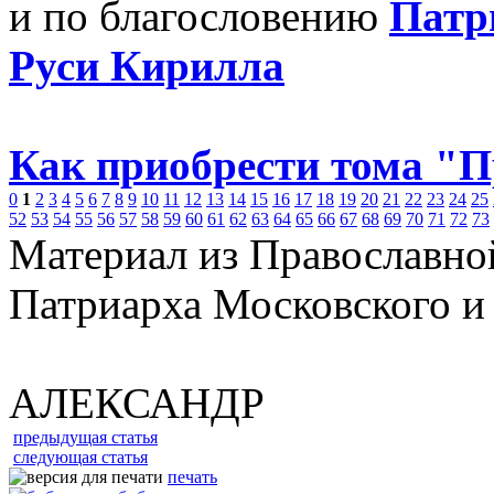
и по благословению
Патр
Руси Кирилла
Как приобрести тома "
0
1
2
3
4
5
6
7
8
9
10
11
12
13
14
15
16
17
18
19
20
21
22
23
24
25
52
53
54
55
56
57
58
59
60
61
62
63
64
65
66
67
68
69
70
71
72
73
Материал из Православно
Патриарха Московского и
АЛЕКСАНДР
предыдущая статья
следующая статья
печать