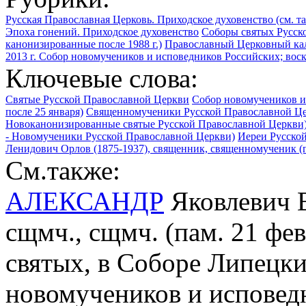
Русская Православная Церковь. Приходское духовенство (см. т
Эпоха гонений. Приходское духовенство
Соборы святых Русск
канонизированные после 1988 г.)
Православный Церковный кал
2013 г. Собор новомучеников и исповедников Российских; воск
Ключевые слова:
Святые Русской Православной Церкви
Собор новомучеников и
после 25 января)
Священномученики Русской Православной Ц
Новоканонизированные святые Русской Православной Церкви
- Новомученики Русской Православной Церкви)
Иереи Русско
Ленидович Орлов (1875-1937), священник, священномученик (п
См.также:
АЛЕКСАНДР
Яковлевич В
сщмч., сщмч. (пам. 21 фе
святых, в Соборе Липецки
новомучеников и исповед