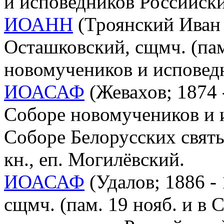
и исповедников Российск
ИОАНН
(Троянский Иван 
Осташковский, сщмч. (пам.
новомучеников и исповед
ИОАСАФ
(Жевахов; 1874 -
Соборе новомучеников и 
Соборе Белорусских святы
кн., еп. Могилёвский.
ИОАСАФ
(Удалов; 1886 - 
сщмч. (пам. 19 нояб. и в