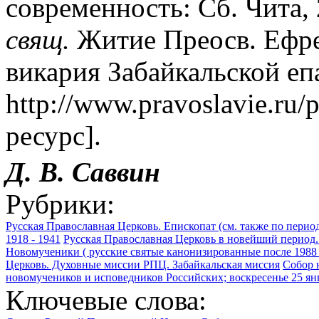
современность: Сб. Чита, 
свящ.
Житие Преосв. Ефре
викария Забайкальской епа
http://www.pravoslavie.ru/
ресурс].
Д. В. Саввин
Рубрики:
Русская Православная Церковь. Епископат (см. также по перио
1918 - 1941
Русская Православная Церковь в новейший период.
Новомученики ( русские святые канонизированные после 1988 
Церковь. Духовные миссии РПЦ. Забайкальская миссия
Собор 
новомучеников и исповедников Российских; воскресенье 25 ян
Ключевые слова: