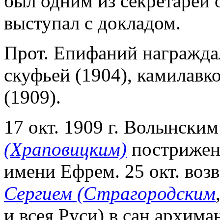
был одним из секретарей 
выступал с докладом.
Прот. Епифаний награжда
скуфьей (1904), камилавк
(1909).
17 окт. 1909 г. Волынски
(Храповицким)
пострижен 
имени Ефрем. 25 окт. воз
Сергием (Страгородским
и всея Руси) в сан архиман