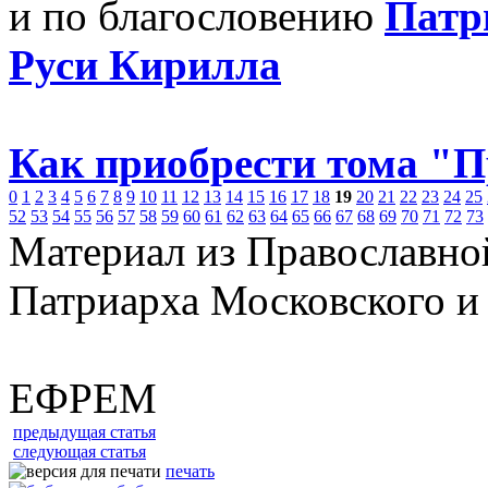
и по благословению
Патр
Руси Кирилла
Как приобрести тома "
0
1
2
3
4
5
6
7
8
9
10
11
12
13
14
15
16
17
18
19
20
21
22
23
24
25
52
53
54
55
56
57
58
59
60
61
62
63
64
65
66
67
68
69
70
71
72
73
Материал из Православно
Патриарха Московского и
ЕФРЕМ
предыдущая статья
следующая статья
печать