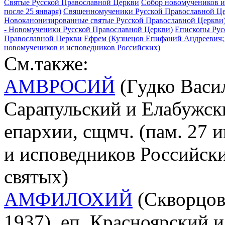
Святые Русской Православной Церкви
Собор новомучеников и
после 25 января)
Священномученики Русской Православной Ц
Новоканонизированные святые Русской Православной Церкви
- Новомученики Русской Православной Церкви)
Епископы Рус
Православной Церкви
Ефрем (Кузнецов Епифаний Андреевич; 1
новомучеников и исповедников Российских)
См.также:
АМВРОСИЙ
(Гудко Васил
Сарапульский и Елабужск
епархии, сщмч. (пам. 27 
и исповедников Российски
святых)
АМФИЛОХИЙ
(Скворцов
1937), еп. Красноярский и