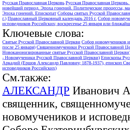
Русская Православная Церковь
Русская Православная Церковь. 
новейший период. Эпоха гонений. Политические процессы, ма
Эпоха гонений. Епископат
Соборы святых Русской Православ
г.)
Православный Церковный календарь 2016 г.
Собор новомуче
исповедников Российских; воскресенье 25 января или ближайше
Ключевые слова:
Святые Русской Православной Церкви
Собор новомучеников и
после 25 января)
Священномученики Русской Православной Ц
Новоканонизированные святые Русской Православной Церкви
- Новомученики Русской Православной Церкви)
Епископы Рус
Аркадий (Ершов Александр Павлович; 1878-1937), епископ Све
исповедников Российских)
См.также:
АЛЕКСАНДР
Иванович А
священник, священномучен
новомучеников и исповед
Соборе Екатеринбургских