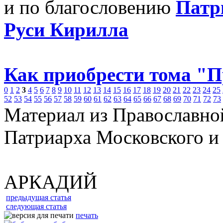
и по благословению
Патр
Руси Кирилла
Как приобрести тома "
0
1
2
3
4
5
6
7
8
9
10
11
12
13
14
15
16
17
18
19
20
21
22
23
24
25
52
53
54
55
56
57
58
59
60
61
62
63
64
65
66
67
68
69
70
71
72
73
Материал из Православно
Патриарха Московского и
АРКАДИЙ
предыдущая статья
следующая статья
печать