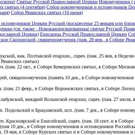
ископат
Святые Русской Православной Церкви
Новомученики ( р
 святых (4 сентября)
Собор новомучеников и исповедников Цер
варя)
Собор Рязанских святых (10 июня)
исповедников Церкви Русской (воскресенье 25 января или ближ
ркви (см. также - Новоканонизированные святые Русской Прав
вославной Церкви)
Епископы Русской Православной Церкви
Соб
скоп Скопинский, священномученик (пам. 28 янв., в Соборе Ряз
кский, вик. Полтавской епархии., сщмч. (пам. 25 янв, в Неделю
 Рязанских святых)
ч. (пам. 22 окт., в Соборе Кемеровских святых, в Соборе Моск
рей, священномученик (память 10 дек., в Соборе новомучеников
. (пам. 21 февр., в Соборе Воронежских святых, в Соборе Липе
 Елабужский, викарий Волынской епархии, сщмч. (пам. 27 июля,
п. Подольский и Брацлавский, исп. (пам. 7 дек., в Соборе ново
еп. Красноярский и Енисейский, сщмч. (пам. 18 сент. и в Собор
(пам 10 дек., в Соборе новомучеников и исповедников Российск
ам. 19 мая, в Соборе Курских святых и в Соборе новомучеников 