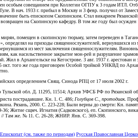
ворен особым совещанием при Коллегии ОГПУ к 3 годам ИТЛ. От
Туле. В нач. 1933 г. прибыл в Москву и 3 февр. получил от Зам
значение быть епископом Скопинским. Стал викарием Рязанской 
т. возвращен на Скопинскую кафедру. В том же году был осужден
и мирян, помещен в скопинскую тюрьму, затем переведен в Таган
 определял на приходы священнослужителей, вернувшихся из ме
ии вернувшимся из мест заключения священнослужителям. Виновн
ятиям, как насильственное закрытие мон-рей и разрушение храмов
Жил в Архангельске на Кегострове. 3 авг. 1937 г. арестован и 
 окт. того же года приговорен Особой тройкой УНКВД по Арханг
тно.
ийских определением Свящ. Синода РПЦ от 17 июля 2002 г.
 Тульской обл. Д. 11295, 11514; Архив УФСБ РФ по Рязанской о
Христа пострадавшие. Кн. 1. С. 486;
Голубцов С.,
протодиак.
Профе
кина. Рязань, 2000. С. 223-228; Были верны до смерти: Кн. памя
9-36; Житие сщмч. Игнатия (Садковского), еп. Скопинского, викар
/ Там же. № 11. С. 26-28; ЖНИР. Янв. С. 369-398.
Епископат (см. также по периодам)
Русская Православная Церко