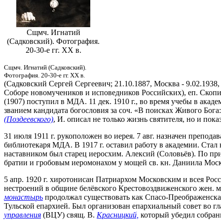
Сщмч. Игнатий
(Садковский). Фотография.
20-30-е гг. XX в.
Сщмч. Игнатий (Садковский).
Фотография. 20-30-е гг. XX в.
(Садковский Сергей Сергеевич; 21.10.1887, Москва - 9.02.1938
Соборе новомучеников и исповедников Российских), еп. Скопи
(1907) поступил в МДА. 11 дек. 1910 г., во время учебы в ака
званием кандидата богословия за соч. «В поисках Живого Бога
(Поздеевского)
, И. описал не только жизнь святителя, но и по
31 июля 1911 г. рукоположен во иерея. 7 авг. назначен препод
библиотекаря
МДА. В 1917 г. оставил работу в академии. Стал
наставником был старец иеросхим. Алексий (Соловьёв). По пр
братии и гробовым иеромонахом у мощей св. кн. Даниила Моско
5 апр. 1920 г. хиротонисан Патриархом Московским и всея Рос
нестроений в общине белёвского Крестовоздвиженского жен. мо
монастырь
продолжал существовать как Спасо-Преображенская 
Тульской епархией. Был организован епархиальный совет во г
управления
(ВЦУ) свящ. В.
Красницкий,
который убедил собрани