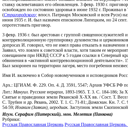
ставку оклеветавших его обновленцев. 3 февр. 1930 г. приго
освобожден по состоянию здоровья в июне 1932 г. Проживал в 
(
Страгородского;
впосл. Патриарх Московский и всея Руси) на
июня 1935 г. И. был назначен епископом Липецким, но 24 сен
опротестовать приговор.
3 февр. 1936 г. был арестован с группой священнослужителей 
контрреволюционную группировку духовенства и церковников»,
допросах И. говорил, что не имел права отказать в назначен
Заявил, что лоялен к советской власти, хотя таким ее меропри
совещанием при НКВД СССР к 5 годам ссылки в Северный край. 
обвинения в «активной контрреволюционной деятельности». 15
Был захоронен на территории лагеря, место погребения неизвес
Имя И. включено в Собор новомучеников и исповедников Росс
Арх.: ЦГИАМ. Ф. 229. Оп. 4. Д. 3591, 5547; Архив УФСБ РФ по
Лит.:
Мануил.
Русские иерархи, 1893-1965. Т. 3. С. 184-186; За 
Святые и праведники земли Рязанской X-XX вв. / Сост. Т. Весел
С. Трубин и др. Рязань, 2002. Т. 1. С. 71-81;
Дамаскин.
Кн. 7. С. 
54-59;
Иоаким (Заякин), иеродиак.
Заступник земли Скопинской /
Игум. Серафим (Питерский), мон. Мелетия (Панкова)
Рубрики:
Русская Православная Церковь
Русская Православная Церковь. 