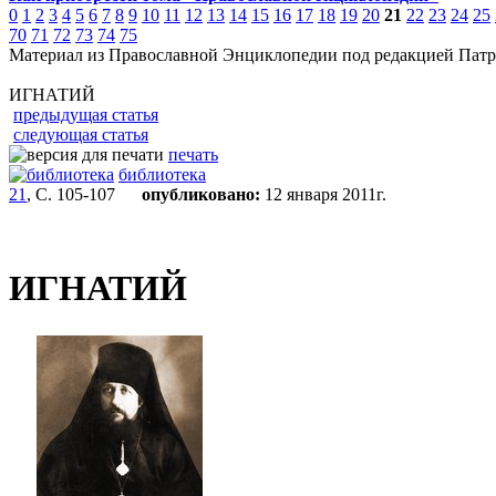
0
1
2
3
4
5
6
7
8
9
10
11
12
13
14
15
16
17
18
19
20
21
22
23
24
25
70
71
72
73
74
75
Материал из Православной Энциклопедии под редакцией Патр
ИГНАТИЙ
предыдущая статья
следующая статья
печать
библиотека
21
, С. 105-107
опубликовано:
12 января 2011г.
ИГНАТИЙ