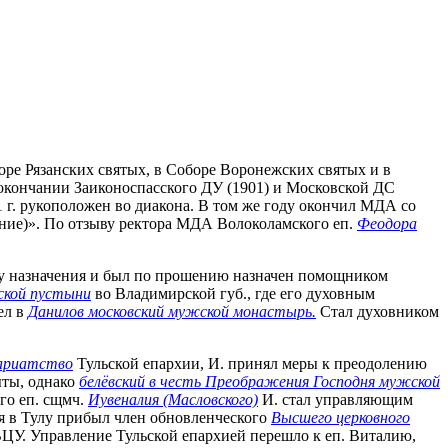
оборе Рязанских святых, в Соборе Воронежских святых и в
 окончании Заиконоспасского ДУ (1901) и Московской ДС
11 г. рукоположен во диакона. В том же году окончил МДА со
рение)». По отзыву ректора МДА Волоколамского еп.
Феодора
есту назначения и был по прошению назначен помощником
ской пустыни
во Владимирской губ., где его духовным
ел в
Данилов московский мужской монастырь.
Стал духовником
кариатство
Тульской епархии, И. принял меры к преодолению
ыты, однако
белёвский в честь Преображения Господня мужской
го еп. сщмч.
Иувеналия (Масловского)
И. стал управляющим
 в Тулу прибыл член обновленческого
Высшего церковного
ЦУ. Управление Тульской епархией перешло к еп. Виталию,