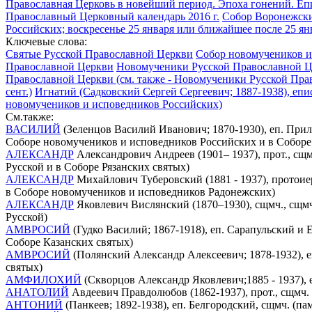
Православная Церковь в новейший период. Эпоха гонений. Еп
Православный Церковный календарь 2016 г.
Собор Воронежских
Российских; воскресенье 25 января или ближайшее после 25 ян
Ключевые слова:
Святые Русской Православной Церкви
Собор новомучеников и 
Православной Церкви
Новомученики Русской Православной Це
Православной Церкви (см. также - Новомученики Русской Пра
сент.)
Игнатий (Садковский Сергей Сергеевич; 1887-1938), епи
новомучеников и исповедников Российских)
См.также:
ВАСИЛИЙ
(Зеленцов Василий Иванович; 1870-1930), еп. Прилу
Соборе новомучеников и исповедников Российских и в Соборе
АЛЕКСАНДР
Александрович Андреев (1901– 1937), прот., сщм
Русской и в Соборе Рязанских святых)
АЛЕКСАНДР
Михайлович Туберовский (1881 - 1937), протоие
в Соборе новомучеников и исповедников Радонежских)
АЛЕКСАНДР
Яковлевич Вислянский (1870–1930), сщмч., сщмч
Русской)
АМВРОСИЙ
(Гудко Василий; 1867-1918), еп. Сарапульский и
Соборе Казанских святых)
АМВРОСИЙ
(Полянский Александр Алексеевич; 1878-1932), е
святых)
АМФИЛОХИЙ
(Скворцов Александр Яковлевич;1885 - 1937), 
АНАТОЛИЙ
Авдеевич Правдолюбов (1862-1937), прот., сщмч. 
АНТОНИЙ
(Панкеев; 1892-1938), еп. Белгородский, сщмч. (п