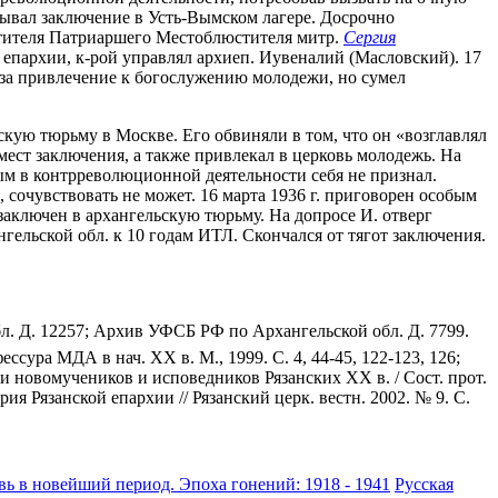
бывал заключение в Усть-Вымском лагере. Досрочно
естителя Патриаршего Местоблюстителя митр.
Сергия
епархии, к-рой управлял архиеп. Иувеналий (Масловский). 17
 за привлечение к богослужению молодежи, но сумел
скую тюрьму в Москве. Его обвиняли в том, что он «возглавлял
ст заключения, а также привлекал в церковь молодежь. На
ым в контрреволюционной деятельности себя не признал.
, сочувствовать не может. 16 марта 1936 г. приговорен особым
заключен в архангельскую тюрьму. На допросе И. отверг
ельской обл. к 10 годам ИТЛ. Скончался от тягот заключения.
бл. Д. 12257; Архив УФСБ РФ по Архангельской обл. Д. 7799.
ссура МДА в нач. XX в. М., 1999. С. 4, 44-45, 122-123, 126;
ти новомучеников и исповедников Рязанских XX в. / Сост. прот.
ия Рязанской епархии // Рязанский церк. вестн. 2002. № 9. С.
вь в новейший период. Эпоха гонений: 1918 - 1941
Русская