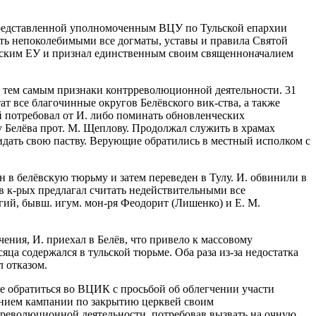
о представленной уполномоченным ВЦУ по Тульской епархии
ть непоколебимыми все догматы, уставы и правила Святой
ульским ЕУ и признал единственным своим священноначалием
л тем самым признаки контрреволюционной деятельности. 31
ат все благочинные округов Белёвского вик-ства, а также
ый потребовал от И. либо поминать обновленческих
 Белёва прот. М. Щеплову. Продолжал служить в храмах
дать свою паству. Верующие обратились в местный исполком с
н в белёвскую тюрьму и затем переведен в Тулу. И. обвинили в
 в к-рых предлагал считать недействительными все
гий, бывш. игум. мон-ря Феодорит (Лишенко) и Е. М.
ения, И. приехал в Белёв, что привело к массовому
ца содержался в тульской тюрьме. Оба раза из-за недостатка
 отказом.
тве обратиться во ВЦИК с просьбой об облегчении участи
ением кампании по закрытию церквей своим
рреволюционной деятельности, потребовав вызвать на очную