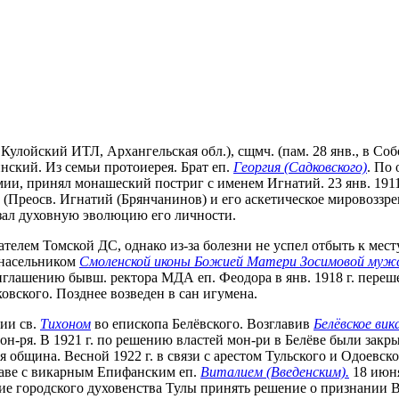
, Кулойский ИТЛ, Архангельская обл.), сщмч. (пам. 28 янв., в С
нский. Из семьи протоиерея. Брат еп.
Георгия (Садковского)
. По
демии, принял монашеский постриг с именем Игнатий. 23 янв. 19
: (Преосв. Игнатий (Брянчанинов) и его аскетическое мировозз
казал духовную эволюцию его личности.
авателем Томской ДС, однако из-за болезни не успел отбыть к м
 насельником
Смоленской иконы Божией Матери Зосимовой муж
иглашению бывш. ректора МДА еп. Феодора в янв. 1918 г. переш
вского. Позднее возведен в сан игумена.
сии св.
Тихоном
во епископа Белёвского. Возглавив
Белёвское ви
н-ря. В 1921 г. по решению властей мон-ри в Белёве были закр
община. Весной 1922 г. в связи с арестом Тульского и Одоевско
лаве с викарным Епифанским еп.
Виталием (Введенским).
18 июня
е городского духовенства Тулы принять решение о признании В