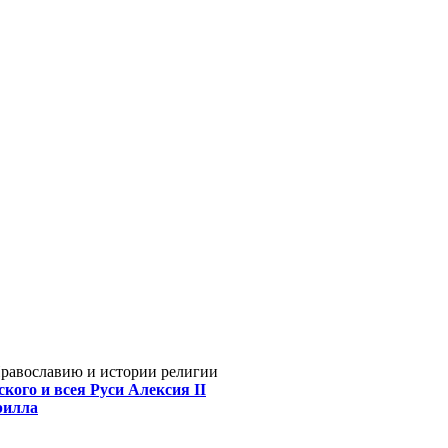
Православию и истории религии
кого и всея Руси Алексия II
рилла