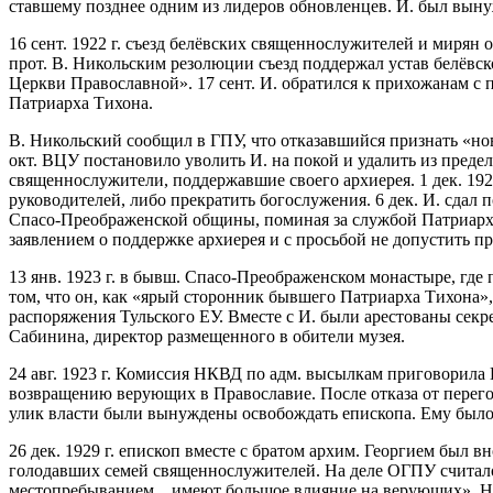
ставшему позднее одним из лидеров обновленцев. И. был вынуж
16 сент. 1922 г. съезд белёвских священнослужителей и миря
прот. В. Никольским резолюции съезд поддержал устав белёв
Церкви Православной». 17 сент. И. обратился к прихожанам с
Патриарха Тихона.
В. Никольский сообщил в ГПУ, что отказавшийся признать «но
окт. ВЦУ постановило уволить И. на покой и удалить из преде
священнослужители, поддержавшие своего архиерея. 1 дек. 1922
руководителей, либо прекратить богослужения. 6 дек. И. сда
Спасо-Преображенской общины, поминая за службой Патриарха
заявлением о поддержке архиерея и с просьбой не допустить п
13 янв. 1923 г. в бывш. Спасо-Преображенском монастыре, где 
том, что он, как «ярый сторонник бывшего Патриарха Тихона»,
распоряжения Тульского ЕУ. Вместе с И. были арестованы сек
Сабинина, директор размещенного в обители музея.
24 авг. 1923 г. Комиссия НКВД по адм. высылкам приговорила И
возвращению верующих в Православие. После отказа от перегов
улик власти были вынуждены освобождать епископа. Ему было 
26 дек. 1929 г. епископ вместе с братом архим. Георгием был 
голодавших семей священнослужителей. На деле ОГПУ считало
местопребыванием... имеют большое влияние на верующих». На