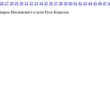
26
27
28
29
30
31
32
33
34
35
36
37
38
39
40
41
42
43
44
45
46
47
4
иарха Московского и всея Руси Кирилла