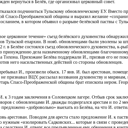
ден вернуться в Белёв, где организовал церковный совет.
н отказался подчиниться Тульскому обновленческому ЕУ. Вмест
ской Спасо-Преображенской общины и выразил желание «сохрани
 посланием, в котором объявил о разрыве белёвской паствы с Т
вое церковное течение» съезд белёвского духовенства обнаружи
лов Тульской епархии. В нояб. обновленцами были уволены за шт
 г. в Белёве состоялся съезд обновленческого духовенства, к-р
л по принуждению дела назначенному обновленцами благочинному
 Тихона. Прихожане Белёва поддержали И., призвав его не поки
ротив него насильственных действий со стороны обновленцев.
пребывал И., произвели обыск. 17 янв. И. был арестован, помеще
 не признавал ВЦУ, рассылал воззвания духовенству и мирянам,
ретарь Спасо-Преображенской общины брат епископа иером. Геор
. к 3 годам заключения в Соловецком лагере. Отбыв срок заключ
оров с обновленцами И. дважды подвергался арестам и по 2 меся
предложено «добровольно» выехать из Белёва, на что И. ответил
вновь арестован. Поводом для ареста стало предложение И. к пас
 нужным «изолировать Садковских... которые в связи с провед
 следствии И. отверг все предъявленные ему обвинения в конт