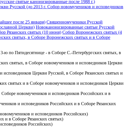
усские святые канонизированные после 1988 г.)
кви Русской (до 2013 г. Собор новомучеников и исповедников
айшее после 25 января)
Священномученики Русской
ославной Церкви)
Новоканонизированные святые Русской
ор Рязанских святых (10 июня)
Собор Воронежских святых (4
анских святых, в Соборе Воронежских святых и в Соборе
 3-ю по Пятидесятнице - в Соборе С.-Петербургских святых, в
овских святых, в Соборе новомучеников и исповедников Церкви
 и исповедников Церкви Русской, в Соборе Рязанских святых и
цких святых и в Соборе новомучеников и исповедников Церкви
 в Соборе новомучеников и исповедников Российских и в
мучеников и исповедников Российских и в Соборе Рязанских
е новомучеников и исповедников Российских)
их и в Соборе Рязанских святых)
и исповедников Российских)