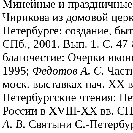
Минейные и праздничные 
Чирикова из домовой цер
Петербурге: создание, быт
СПб., 2001. Вып. 1. С. 47
благочестие: Очерки иконн
1995;
Федотов
А
.
С
. Част
моск. выставках нач. XX в
Петербургские чтения: Пе
России в XVIII-XX вв. СП
А
.
В
. Святыни С.-Петербур