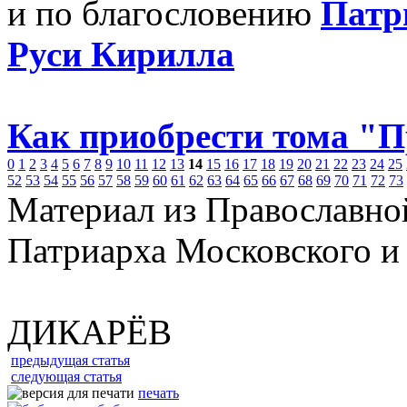
и по благословению
Патр
Руси Кирилла
Как приобрести тома "
0
1
2
3
4
5
6
7
8
9
10
11
12
13
14
15
16
17
18
19
20
21
22
23
24
25
52
53
54
55
56
57
58
59
60
61
62
63
64
65
66
67
68
69
70
71
72
73
Материал из Православно
Патриарха Московского и
ДИКАРЁВ
предыдущая статья
следующая статья
печать