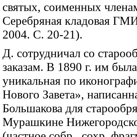
святых, соименных члена
Серебряная кладовая ГМИР
2004. С. 20-21).
Д. сотрудничал со староо
заказам. В 1890 г. им был
уникальная по иконограф
Нового Завета», написанна
Большакова для старообряд
Мурашкине Нижегородской
(частное собр., сохр. фра