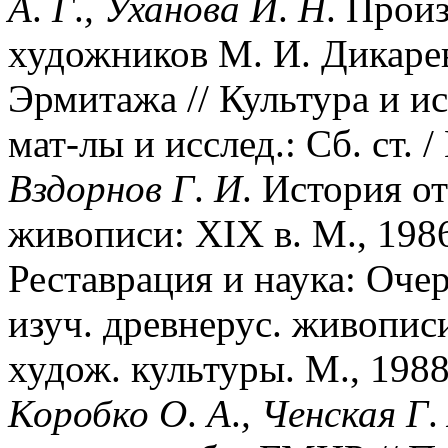
А
.
Г
.
,
Уханова
И
.
Н
. Прои
художников М. И. Дикарев
Эрмитажа // Культура и и
мат-лы и исслед.: Сб. ст. /
Вздорнов
Г
.
И
. История от
живописи: XIX в. М., 1986
Реставрация и наука: Оче
изуч. древнерус. живописи
худож. культуры. М., 1988.
Коробко
О
.
А
.
,
Ченская
Г
.