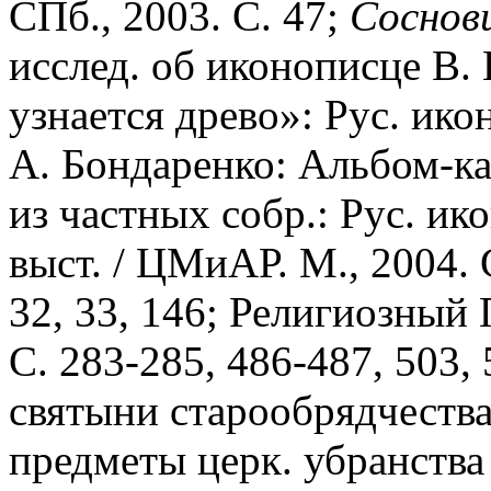
СПб., 2003. С. 47;
Соснов
исслед. об иконописце В. 
узнается древо»: Рус. ико
А. Бондаренко: Альбом-ка
из частных собр.: Рус. ико
выст. / ЦМиАР. М., 2004. 
32, 33, 146; Религиозный 
С. 283-285, 486-487, 503,
святыни старообрядчества
предметы церк. убранства