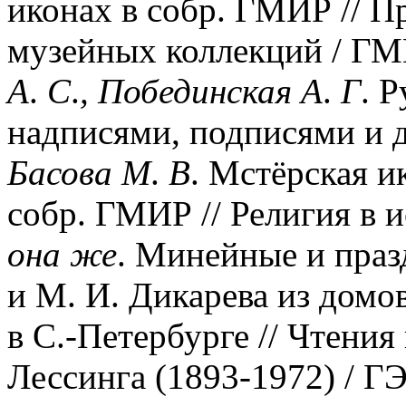
иконах в собр. ГМИР // 
музейных коллекций / ГМИ
А
.
С
.
,
Побединская
А
.
Г
. Р
надписями, подписями и да
Басова
М
.
В
. Мстёрская ик
собр. ГМИР // Религия в и
она
же
. Минейные и праз
и М. И. Дикарева из дом
в С.-Петербурге // Чтения
Лессинга (1893-1972) / ГЭ