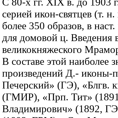
С 80-х гг. XIX в. до 1903
серией икон-святцев (т. н
более 350 образов, в наст
для домовой ц. Введения 
великокняжеского Мрамор
В составе этой наиболее 
произведений Д.- иконы-
Печерский» (ГЭ), «Блгв. 
(ГМИР), «Прп. Тит» (1891
Владимирович» (1892, ГЭ