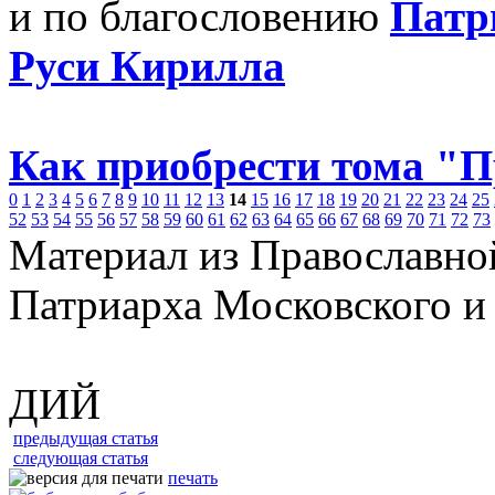
и по благословению
Патр
Руси Кирилла
Как приобрести тома "
0
1
2
3
4
5
6
7
8
9
10
11
12
13
14
15
16
17
18
19
20
21
22
23
24
25
52
53
54
55
56
57
58
59
60
61
62
63
64
65
66
67
68
69
70
71
72
73
Материал из Православно
Патриарха Московского и
ДИЙ
предыдущая статья
следующая статья
печать