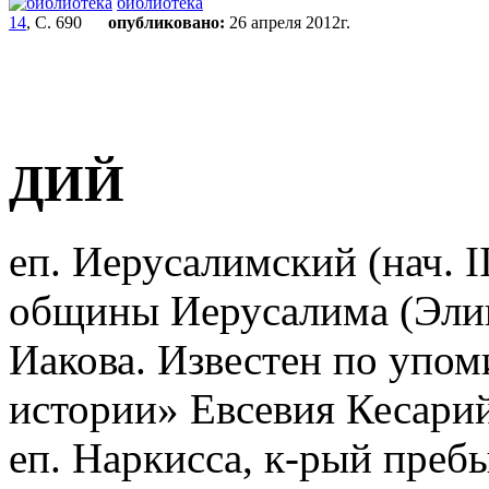
библиотека
14
, С. 690
опубликовано:
26 апреля 2012г.
ДИЙ
еп. Иерусалимский (нач. II
общины Иерусалима (Элии
Иакова. Известен по упо
истории» Евсевия Кесарийс
еп. Наркисса, к-рый преб