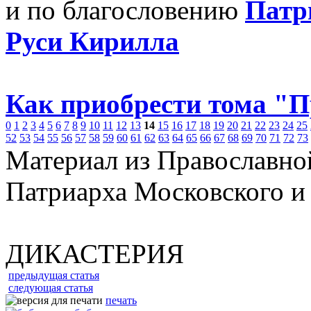
и по благословению
Патр
Руси Кирилла
Как приобрести тома "
0
1
2
3
4
5
6
7
8
9
10
11
12
13
14
15
16
17
18
19
20
21
22
23
24
25
52
53
54
55
56
57
58
59
60
61
62
63
64
65
66
67
68
69
70
71
72
73
Материал из Православно
Патриарха Московского и
ДИКАСТЕРИЯ
предыдущая статья
следующая статья
печать