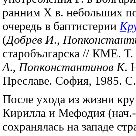
ранним X в. небольших по
очередь в баптистерии
Кр
(
Добрев И
.
,
Попконстант
старобългарска // КМЕ. Т.
A
.
,
Попконстантинов К
. 
Преславе. София, 1985. С.
После ухода из жизни кр
Кирилла и Мефодия (нач.- 
сохранялась на западе стр