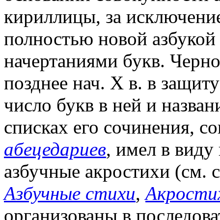
кириллицы, за исключение
полностью новой азбукой
начертаниями букв. Черн
позднее нач. X в. в защиту
число букв в ней и назван
списках его сочинения, с
абецедариев
, имел в вид
азбучные акростихи (см. 
Азбучные стихи
,
Акрости
организованы в последова