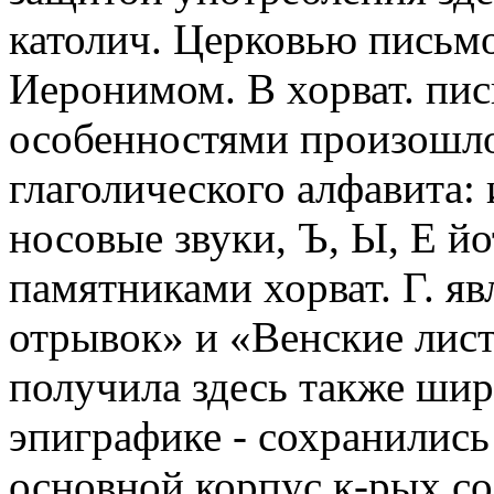
католич. Церковью письмо
Иеронимом. В хорват. пис
особенностями произошло
глаголического алфавита
носовые звуки, Ъ, Ы, Е 
памятниками хорват. Г. я
отрывок» и «Венские лист
получила здесь также ши
эпиграфике - сохранились
основной корпус к-рых со