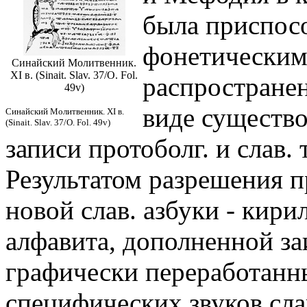
была приспос
фонетическим
Синайский Молитвенник.
XI в. (Sinait. Slav. 37/O. Fol.
распространен
49v)
виде существо
Синайский Молитвенник. XI в.
(Sinait. Slav. 37/O. Fol. 49v)
записи протоболг. и слав. 
Результатом разрешения п
новой слав. азбуки - кири
алфавита, дополненной за
графически переработанн
специфических звуков сла