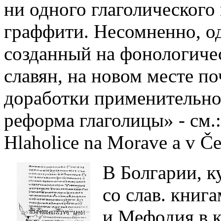
ни одного глаголического
граффити.
Несомненно, од
созданный на фонологичес
славян, на новом месте по
доработки применительно 
реформа глаголицы» - см.
Hlaholice na Morave a v Če
В Болгарии, к
со слав. книг
и Мефодия в ко