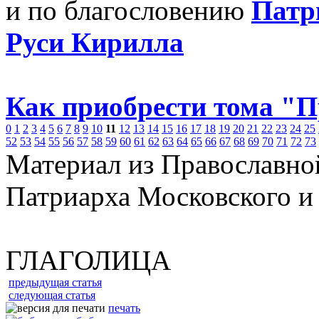
и по благословению
Патр
Руси Кирилла
Как приобрести тома "
0
1
2
3
4
5
6
7
8
9
10
11
12
13
14
15
16
17
18
19
20
21
22
23
24
25
52
53
54
55
56
57
58
59
60
61
62
63
64
65
66
67
68
69
70
71
72
73
Материал из Православно
Патриарха Московского и
ГЛАГОЛИЦА
предыдущая статья
следующая статья
печать