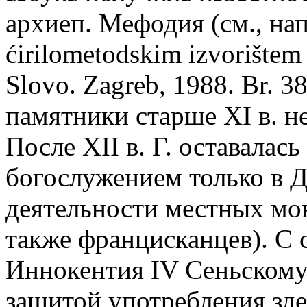
архиеп. Мефодия (см., на
ćirilometodskim izvorištem 
Slovo. Zagreb, 1988. Br. 3
памятники старше XI в. не
После XII в. Г. оставалас
богослужением только в Д
деятельности местных мон
также францисканцев). С с
Иннокентия IV Сеньскому 
защитой употребления здес