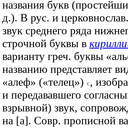
названия букв (простейши
д.). В рус. и церковносла
звук среднего ряда нижне
строчной буквы в
кирилли
варианту греч. буквы «аль
названию представляет ви
«алеф» («телец»)
, изобр
и передававшего согласн
взрывной) звук, сопрово
на [а]. Совр. прописной 