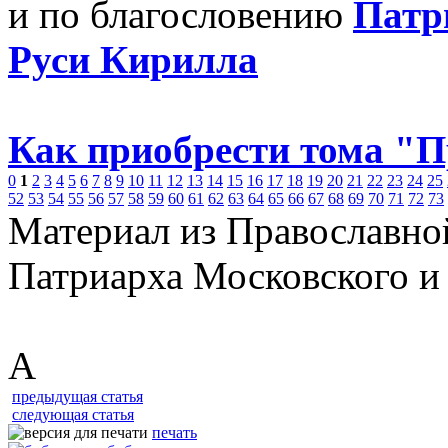
и по благословению
Патр
Руси Кирилла
Как приобрести тома "
0
1
2
3
4
5
6
7
8
9
10
11
12
13
14
15
16
17
18
19
20
21
22
23
24
25
52
53
54
55
56
57
58
59
60
61
62
63
64
65
66
67
68
69
70
71
72
73
Материал из Православно
Патриарха Московского и
А
предыдущая статья
следующая статья
печать