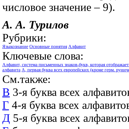
числовое значение – 9).
А. А. Турилов
Рубрики:
Языкознание
Основные понятия
Алфавит
Ключевые слова:
Алфавит, система письменных знаков-букв, которая отображает
алфавита
А, первая буква всех европейских (кроме герм. рун
См.также:
В
3-я буква всех алфавито
Г
4-я буква всех алфавито
Д
5-я буква всех алфавит