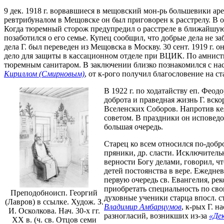
9 дек. 1918 г. ворвавшиеся в мещовский мон-рь большевики аре
ревтрибуналом в Мещовске он был приговорен к расстрелу. В о
Когда тюремный сторож предупредил о расстреле в ближайшую н
позаботился о его семье. Купец сообщил, что добрые дела не з
дела Г. был переведен из Мещовска в Москву. 30 сент. 1919 
дело для защиты в кассационном отделе при ВЦИК. По амнистии
тюремным санитаром. В заключении близко познакомился с на
Кириллом (Смирновым)
, от к-рого получил благословение на ст
В 1922 г. по ходатайству еп. Феод
доброта и праведная жизнь Г. вск
Вселенских Соборов. Напротив кел
советом. В праздники он исповедо
большая очередь.
Старец ко всем относился по-добро
пряники, др. сласти. Исключитель
верности Богу делами, говорил, 
детей постоянства в вере. Ежедн
первую очередь св. Евангелия, рек
приобретать специальность по сво
Преподобноисп. Георгий
духовные ученики старца впосл.
(Лавров) в ссылке. Худож. З.
Владимир Амбарцумов
, к-рых Г. 
И. Осколкова. Нач. 30-х гг.
разногласий, возникших из-за
«Дек
ХХ в. (ч. св. Отцов семи