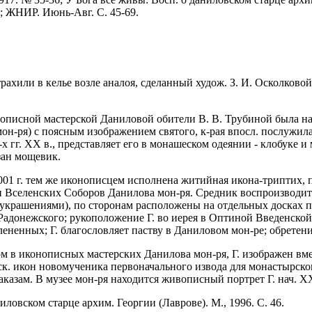
4; ЖНИР. Июнь-Авг. С. 45-69.
ахили в келье возле аналоя, сделанный худож. З. И. Осколковой 
онописной мастерской Даниловой обители В. В. Трубиной была нап
н-ря) с поясным изображением святого, к-рая впосл. послужил
-х гг. XX в., представляет его в монашеском одеянии - клобуке
зан мощевик.
001 г. тем же иконописцем исполнена житийная икона-триптих, 
 Вселенских Соборов Данилова мон-ря. Средник воспроизводит 
украшениями), по сторонам расположены на отдельных досках п
адонежского; рукоположение Г. во иерея в Оптиной Введенской 
лененных; Г. благословляет паству в Даниловом мон-ре; обретен
м в иконописных мастерских Данилова мон-ря, Г. изображен вмес
ск. икон новомученика первоначального извода для монастырског
заказам. В музее мон-ря находится живописный портрет Г. нач. 
иловском старце архим. Георгии (Лаврове). М., 1996. С. 46.