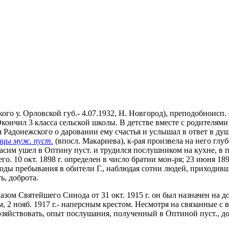
го у. Орловской губ.- 4.07.1932, Н. Новгород), преподобноисп. 
кончил 3 класса сельской школы. В детстве вместе с родителями 
я Радонежского о даровании ему счастья и услышал в ответ в ду
ицы муж. пуст.
(впосл. Макариева), к-рая произвела на него гл
ерасим ушел в Оптину пуст. и трудился послушником на кухне, в пе
. 10 окт. 1898 г. определен в число братии мон-ря; 23 июня 18
За годы пребывания в обители Г., наблюдая сотни людей, приходи
ь, доброта.
Указом Святейшего Синода от 31 окт. 1915 г. он был назначен на
ком, 2 нояб. 1917 г.- наперсным крестом. Несмотря на связанные
озяйствовать, опыт послушания, полученный в Оптиной пуст., д