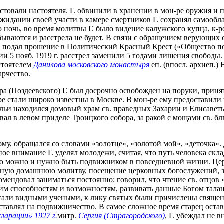
стовали настоятеля. Г. обвинили в хранении в мон-ре оружия и 
жидании своей участи в камере смертников Г. сохранял самообла
очь, во время молитвы Г. было видение калужского купца, к-ро
абываются и расстрела не будет. В связи с обращением верующих 
г. он подал прошение в Политический Красный Крест («Общество
 5 нояб. 1919 г. расстрел заменили 5 годами лишения свободы. 
стоятелем
Данилова московского монастыря
еп. (впосл. архиеп.
арчество.
ора (Поздеевского) Г. был досрочно освобожден на поруки, приня
оре стали широко известны в Москве. В мон-ре ему предоставили
ьи находился домовый храм св. праведных Захарии и Елисаветы,
вал в левом приделе Троицкого собора, за ракой с мощами св. б
му, обращался со словами «золотце», «золотой мой», «деточка».
ное внимание Г. уделял молодежи, считая, что путь человека ск
что можно и нужно быть подвижником в повседневной жизни. Цер
евную домашнюю молитву, посещение церковных богослужений, з
омендовал заниматься постоянно; говорил, что чтение св. отцов
им способностям и возможностям, развивать данные Богом тала
 стали видными учеными, к лику святых были причислены свящ
наставлял на подвижничество. В самое сложное время старец ост
ларации» 1927 г.
митр.
Сергия (Страгородского)
, Г. убеждал не 