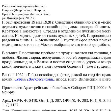
Рака с мощами преподобноисп.
Георгия (Лаврова) в ц. Покрова
Пресв. Богородицы Данилова мон-
ря. Фотография. 2002 г.
Г. был арестован 19 мая 1928 г. Следствие обвинило его в «и
держался мужественно и спокойно, не давая поводов обвинить
Каратюбе в Казахстане. Страдая в отдаленной пустынной местн
жизни. Находясь вдали от своих духовных детей, Г. продолжал
разделила с ним Т. Б. Мельникова. Спустя нек-рое время приех
медицинского ин-та в Москве выбравшие это место для работы,
В ссылке Г. постоянно пребывал в трудах: заготовлял топливо,
любовь. Жизнь старца, послушниц и гостей определялась церк
праздничные дни, а Великим постом ежедневно, утром и вечер
какой причине, и даже в дни тяжелой болезни Г., уже с трудом
Весной 1932 г. Г. был освобожден (с задержкой на год) без пр
архим.
Сергий (Воскресенский)
, впосл. митр. Виленский и Лито
Прославлен Архиерейским юбилейным Собором РПЦ 2000 г. Мощи
мон-ря.
Арх.: ГАРФ. Ф. 8419. Оп. 1. Д. 207; ОРРГБ. Ф. 203. К. 1. Д. 3; 
1. Д. 1137.
Лит.: Калужский церк.-обществ. вестн. 1915. № 32; 1916. № 2; 