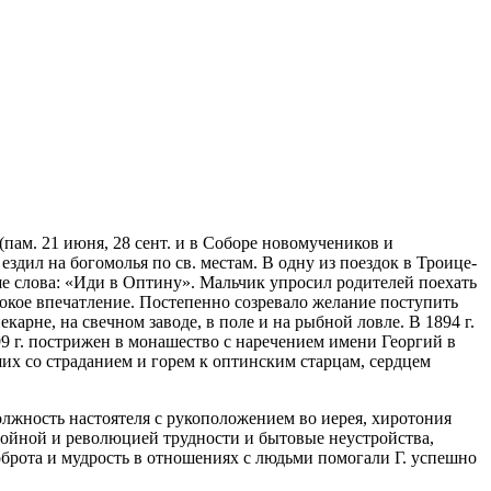
(пам. 21 июня, 28 сент. и в Соборе новомучеников и
ездил на богомолья по св. местам. В одну из поездок в Троице-
ше слова: «Иди в Оптину». Мальчик упросил родителей поехать
убокое впечатление. Постепенно созревало желание поступить
карне, на свечном заводе, в поле и на рыбной ловле. В 1894 г.
99 г. пострижен в монашество с наречением имени Георгий в
вших со страданием и горем к оптинским старцам, сердцем
 должность настоятеля с рукоположением во иерея, хиротония
 с войной и революцией трудности и бытовые неустройства,
оброта и мудрость в отношениях с людьми помогали Г. успешно