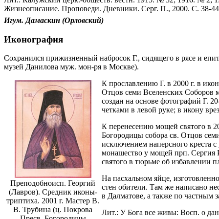
Жизнеописание. Проповеди. Дневники. Серг. П., 2000. С. 38-4
Игум.
Дамаскин
(Орловский)
Иконография
Сохранился прижизненный набросок Г., сидящего в рясе и епитр
музей Данилова муж. мон-ря в Москве).
К прославлению Г. в 2000 г. в ик
Отцов семи Вселенских Соборов мо
создан на основе фотографий Г. 20
четками в левой руке; в икону вре
К перенесению мощей святого в 2
Богородицы собора св. Отцов семи
исключением наперсного креста с 
монашество у мощей прп. Сергия Р
святого в тюрьме об избавлении п
На пасхальном яйце, изготовленно
Преподобноисп. Георгий
стен обители. Там же написано не
(Лавров). Средник иконы-
в Далматове, а также по частным 
триптиха. 2001 г. Мастер В.
В. Трубина (ц. Покрова
Лит.: У Бога все живы: Восп. о дан
Пресв. Богородицы