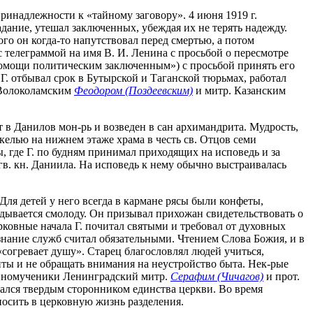
принадлежности к «тайному заговору». 4 июня 1919 г.
дание, утешал заключенных, убеждая их не терять надежду.
го он когда-то напутствовал перед смертью, а потом
с телеграммой на имя В. И. Ленина с просьбой о пересмотре
 помощи политическим заключенным») с просьбой принять его
Г. отбывал срок в Бутырской и Таганской тюрьмах, работал
) Волоколамским
Феодором (Поздеевским)
и митр. Казанским
т в Данилов мон-рь и возведен в сан архимандрита. Мудрость,
 келью на нижнем этаже храма в честь св. Отцов семи
 где Г. по будням принимал приходящих на исповедь и за
лгв. кн. Даниила. На исповедь к нему обычно выстраивалась
 Для детей у него всегда в кармане рясы были конфеты,
ладывается смолоду. Он призывал прихожан свидетельствовать о
ковные начала Г. почитал святыми и требовал от духовных
нание служб считал обязательными. Чтением Слова Божия, и в
 «согревает душу». Старец благословлял людей учиться,
нты и не обращать внимания на неустройство быта. Нек-рые
енномученики Ленинградский митр.
Серафим (Чичагов)
и прот.
авался твердым сторонником единства церкви. Во время
вносить в церковную жизнь разделения.