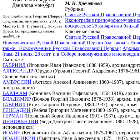
М.
Н.
Кречетова
Данилова монря)-
Рубрики:
Святые Русской Православной Це
Преподобноисп. Георгий (Лавров).
Иконография преподобномученик
Средник иконы-триптиха. 2001 г.
воскресенье 25 января или ближай
Мастер В. В. Трубина (ц. Покрова
Пресв. Богородицы Данилова
Ключевые слова:
монря)-
Святые Русской Православной Це
Новомученики Русской Православной Церкви (см. также - Но
также - Новомученики Русской Православной Церкви)
Архима
(пам. 21 июня, 28 сент. и в Соборе новомучеников и исповедн
См.также:
ГАВРИИЛ
(Игошкин Иван Иванович; 1888-1959), архимандрит,
АЛЕКСАНДР
(Орудов (Уродов) Георгий Андреевич; 1876-1961),
Соборе Вятских святых)
АМВРОСИЙ
(Астахов Алексей Аникеевич; 1860–1937), архим.
пострадавших)
ВАРЛААМ
(Коноплёв Василий Евфимович; 1858-1918), архим.,
ВЛАДИМИР
(Волков Георгий Нилович; 1878-1938), архим., пр
ГАВРИИЛ
(Яцик Гавриил Петрович; 1880-1937), архим., прмч.
ГЕННАДИЙ
(Ребеза Григорий Матвеевич;1880-1937), архим., 
ГЕРМАН
(Полянский Борис Иванович; 1901 - 1937), архим., пр
ИННОКЕНТИЙ
(Беда Дмитрий Пантелеймонович; 1881-1928), 
исповедников)
ИОАНН
(Кевролетин Иван Афанасьевич; 1875-1961), иеросхим.
ИОАННИКИЙ
(Дмитриев Иван Алексеевич; 1875 - 1937), архи