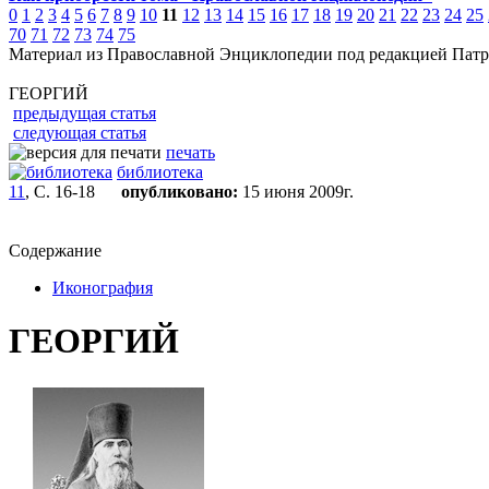
0
1
2
3
4
5
6
7
8
9
10
11
12
13
14
15
16
17
18
19
20
21
22
23
24
25
70
71
72
73
74
75
Материал из Православной Энциклопедии под редакцией Патр
ГЕОРГИЙ
предыдущая статья
следующая статья
печать
библиотека
11
, С. 16-18
опубликовано:
15 июня 2009г.
Содержание
Иконография
ГЕОРГИЙ