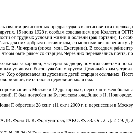
спользовании религиозных предрассудков в антисоветских целях»,
 других. 15 июня 1928 г. особым совещанием при Коллегии ОГПУ
ости от трудных условий жизни и болезни (рак гортани), Г. осо
 быть для них добрым наставником, со многими вел переписку. 
ала Е. В. Чичерина (впосл. мон. Екатерина). В соседнем райцент
 чтобы быть рядом со старцем. Через них передавались почта, п
 ухаживал за коровой, мастерил во дворе, помогал советами по х
овным уставом и богослужебным кругом. Домовый храм устроили 
ом. Хор образовался из духовных детей старца и ссыльных. Пос
 говоривший, не оставлял церковной молитвы.
ава проживания в Москве и 12 др. городах, переехал тяжелоболь
вский. Г. был погребен на Бугровском кладбище в Н. Новгороде.
 Г. обретены 28 сент. (11 окт.) 2000 г. и перенесены в Москв
РГАЛИ. Фонд И. К. Фортунатова; ГАКО. Ф. 33. Оп. 2. Д. 2159. Д. 22
1917. № 35-36; У Бога все живы: Восп. о даниловском старце архи