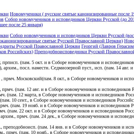
ркви
Новомученики ( русские святые канонизированные после 19
ов
Собор новомучеников и исповедников Церкви Русской (до 201
шее после 25 января)
ркви
Собор новомучеников и исповедников Церкви Русской (воск
воканонизированные святые Русской Православной Церкви)
Ново
ндриты Русской Православной Церкви
Георгий (Лавров Герасим
иков Российских)
Преподобноисповедники Русской Православно
 прписп. (пам. 5 окт. и в Соборе новомучеников и исповеднико
 архим., посл. наместн. Седмиозерной пуст., исп. (пам. 14 авг.
 , прмч. Московский(пам. 8 окт., в Соборе новомучеников и исп
 прмч. (пам. 12 авг. и в Соборе новомучеников и исповедников 
мч. (пам. 12 марта, в Соборе новомучеников и исповедников Ро
 (пам. 10 сент., в Соборе новомучеников и исповедников Россий
прмч. (пам. 19 нояб. и в Соборе новомучеников и исповедников 
мч. (пам. 22 окт. и в Соборе новомучеников и исповедников Рос
архим., прмч. (пам. 24 дек., в Соборе новомучеников и испове
, преподобноисп. (пам. 14 янв. и в Соборе новомучеников и ис
м., прмч. (пам. 10 нояб., в Соборе новомучеников и исповедни