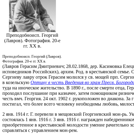
Преподобноисп. Георгий
(Лавров). Фотография. 20-е
гг. ХХ в.
Преподобноисп. Георгий (Лавров).
Фотография. 20-е гг. ХХ в.
(Лавров Герасим Дмитриевич; 28.02.1868, дер. Касимовка Елецко
исповедников Российских), архим. Род. в крестьянской семье. О
Сергиеву лавру отрок Герасим молился у св. мощей прп. Серги
в козельскую
Оптину в честь Введения во храм Пресв. Богород
туда на иноческое жительство. В 1890 г., после смерти отца, Г
проходил послушание при казначее, затем помощником ризничего
честь вмч. Георгия. 24 окт. 1902 г. рукоположен во диакона. 
постигал, что более всего человеку необходимы любовь, милост
2 янв. 1914 г. Г. перевели в мещовский Георгиевский мон-рь. 
состоялась 1 янв. 1916 г. 3 янв. 1916 г. награжден набедренни
приобретенное в крестьянской молодости умение рачительно х
справляться с управлением мон-рем.