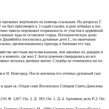
 в призывах жертвовать на помощь ссыльным. На допросах Г.
 он был приговорен к 3 годам ссылки, к-рую отбывал в пос.
бенно тяжело переживал оторванность от участия в церковной
Духовные чада не оставляли старца. Изгнанническую долю
ре Джамбейта поселились духовные дети Г., по окончании
осылки, организовывались приезды к батюшке его чад.
озяйству местным жителям-казахам, чем завоевал их доверие и
в комнате, где жил Г. Богослужения совершались во все
тоянно читалось дневное житие. Службы не отменялись ни по
ным в Н. Новгород. После кончины его отпевал духовный сын
у в храм св. Отцов семи Вселенских Соборов Свято-Данилова
10; Ф. 1267. Оп. 2. Д. 393; Оп. 1. Д. 4. Архивное дело Р-2. Оп.
м. Георгии (Лаврове). М., 1996; Старец прот. Тихон (Пелих):