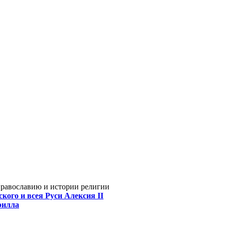
Православию и истории религии
кого и всея Руси Алексия II
рилла