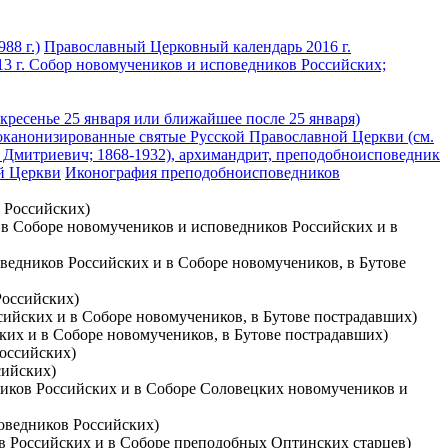
88 г.)
Православный Церковный календарь 2016 г.
3 г. Собор новомучеников и исповедников Российских;
ресенье 25 января или ближайшее после 25 января)
канонизированные святые Русской Православной Церкви (см.
 Дмитриевич; 1868-1932), архимандрит, преподобноисповедник
й Церкви
Иконография преподобноисповедников
в Российских)
 и в Соборе новомучеников и исповедников Российских и в
оведников Российских и в Соборе новомучеников, в Бутове
Российских)
ссийских и в Соборе новомучеников, в Бутове пострадавших)
ских и в Соборе новомучеников, в Бутове пострадавших)
Российских)
сийских)
дников Российских и в Соборе Соловецких новомучеников и
поведников Российских)
ков Российских и в Соборе преподобных Оптинских старцев)