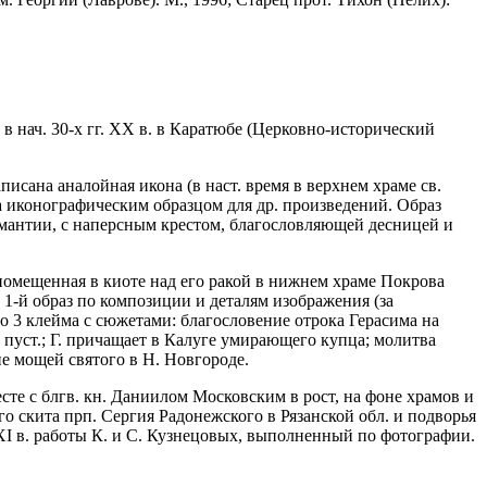
в нач. 30-х гг. XX в. в Каратюбе (Церковно-исторический
исана аналойная икона (в наст. время в верхнем храме св.
а иконографическим образцом для др. произведений. Образ
 и мантии, с наперсным крестом, благословляющей десницей и
помещенная в киоте над его ракой в нижнем храме Покрова
1-й образ по композиции и деталям изображения (за
о 3 клейма с сюжетами: благословение отрока Герасима на
пуст.; Г. причащает в Калуге умирающего купца; молитва
ие мощей святого в Н. Новгороде.
те с блгв. кн. Даниилом Московским в рост, на фоне храмов и
о скита прп. Сергия Радонежского в Рязанской обл. и подворья
XXI в. работы К. и С. Кузнецовых, выполненный по фотографии.