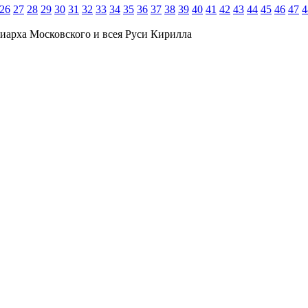
26
27
28
29
30
31
32
33
34
35
36
37
38
39
40
41
42
43
44
45
46
47
4
иарха Московского и всея Руси Кирилла