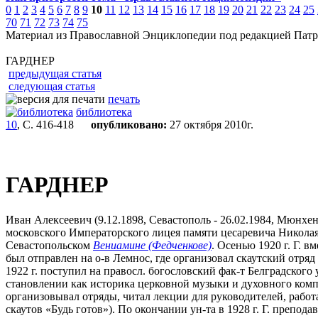
0
1
2
3
4
5
6
7
8
9
10
11
12
13
14
15
16
17
18
19
20
21
22
23
24
25
70
71
72
73
74
75
Материал из Православной Энциклопедии под редакцией Патр
ГАРДНЕР
предыдущая статья
следующая статья
печать
библиотека
10
, С. 416-418
опубликовано:
27 октября 2010г.
ГАРДНЕР
Иван Алексеевич (9.12.1898, Севастополь - 26.02.1984, Мюнхен
московского Императорского лицея памяти цесаревича Николая. 
Севастопольском
Вениамине (Федченкове)
. Осенью 1920 г. Г. 
был отправлен на о-в Лемнос, где организовал скаутский отряд 
1922 г. поступил на правосл. богословский фак-т Белградского 
становлении как историка церковной музыки и духовного комп
организовывал отряды, читал лекции для руководителей, работа
скаутов «Будь готов»). По окончании ун-та в 1928 г. Г. препода