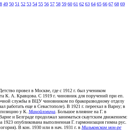
8
49
50
51
52
53
54
55
56
57
58
59
60
61
62
63
64
65
66
67
68
69
етство провел в Москве, где с 1912 г. был учеником
та К. А. Кравцова. С 1919 г. чиновник для поручений при еп.
осрочной службы в ВЦУ чиновником по бракоразводному отделу
л работать еще в Севастополе). В 1921 г. переехал в Варну; в
мпозицию у К.
Манойловича
. Большое влияние на Г. в
 Варне и Белграде продолжал заниматься скаутским движением:
за 1923 опубликована выполненная Г. гармонизация гимна рус.
гория). В кон. 1930 или в нач. 1931 г. в
Мильковском мон-ре