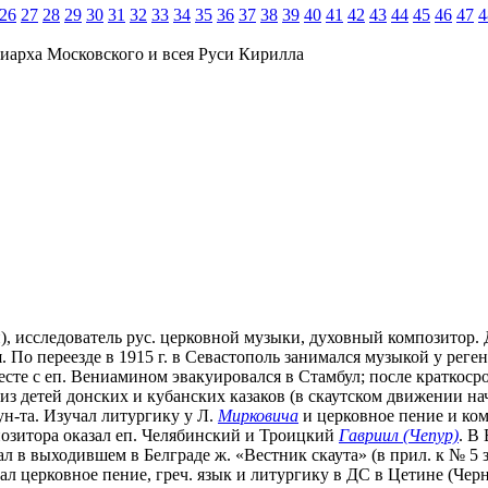
26
27
28
29
30
31
32
33
34
35
36
37
38
39
40
41
42
43
44
45
46
47
4
иарха Московского и всея Руси Кирилла
), исследователь рус. церковной музыки, духовный композитор. Д
По переезде в 1915 г. в Севастополь занимался музыкой у реген
вместе с еп. Вениамином эвакуировался в Стамбул; после кратк
из детей донских и кубанских казаков (в скаутском движении нача
ун-та. Изучал литургику у Л.
Мирковича
и церковное пение и ко
озитора оказал еп. Челябинский и Троицкий
Гавриил (Чепур)
. В
л в выходившем в Белграде ж. «Вестник скаута» (в прил. к № 5 
вал церковное пение, греч. язык и литургику в ДС в Цетине (Черно