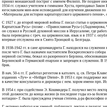
принял монашеский постриг с именем Филипп. Не позднее июня 
1934 гг. служил учителем в гимназии Хуста, преподавал Зако
югославским мин-вом исповеданий для изучения движения по пе
«Материалы для истории карпаторусского церковного пения», 
С 1927 г. до второй мировой войны Г. писал статьи о церковн
Карпатская Русь» (позже - «Православная Русь») (Ладомирова,
он служил в Русской духовной миссии в Иерусалиме, где работ
была переведена с греч. на церковнослав. язык и в 1937 г. опу
впервые отслужена им в Свято-Троицкой ц. Белграда.
В 1938-1942 гг. в сане архимандрита Г. находился на служении
после чего Г. был назначен настоятелем Воскресенского собора 
нервной системы, бежал из разоренного Берлина, обосновавшис
Берлинской и Германской епархии и запрещен в служении. В 19
брак.
В нач. 50-х гг. Г. работал регентом в католич. ц. св. Петра К
изданиях «Луч» и «Heiliger Dienst». В 1953 г. при поддержке
в качестве консультанта и дирижера с нем. хором имени прп. 
В 1954 г.
при содействии Э. Кошмидера Г. получил место лект
этой должности до конца жизни (в последние годы из-за болезн
нотации» Г. была присуждена ученая степень д-ра философии о
Г. активно работал как ученый, публицист, лектор и педагог, 