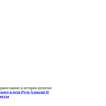
Православию и истории религии
кого и всея Руси Алексия II
рилла