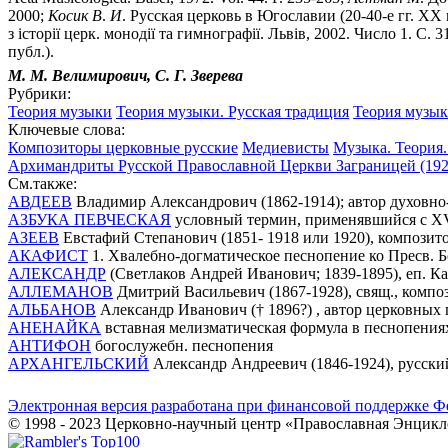
2000;
Косик
В
.
И
. Русская церковь в Югославии (20-40-е гг. XX в
з icторiï церк. монодiï та гимнографiï. Львiв, 2002. Число 1. С. 
публ.).
М. М.
Велимирович,
С. Г.
Зверева
Рубрики:
Теория музыки
Теория музыки. Русская традиция
Теория музык
Ключевые слова:
Композиторы церковные русские
Медиевисты
Музыка. Теория.
Архимандриты Русской Православной Церкви Заграницей (1921
См.также:
АВДЕЕВ
Владимир Александрович (1862-1914); автор духовн
АЗБУКА ПЕВЧЕСКАЯ
условный термин, применявшийся с XVI
АЗЕЕВ
Евстафий Степанович (1851- 1918 или 1920), композит
АКАФИСТ
1. Хвалебно-догматическое песнопение ко Пресв. 
АЛЕКСАНДР
(Светлаков Андрей Иванович; 1839-1895), еп. Ка
АЛЛЕМАНОВ
Дмитрий Васильевич (1867-1928), свящ., композ
АЛЬБАНОВ
Александр Иванович († 1896?) , автор церковных 
АНЕНАЙКА
вставная мелизматическая формула в песнопениях
АНТИФОН
богослужебн. песнопения
АРХАНГЕЛЬСКИЙ
Александр Андреевич (1846-1924), русски
Электронная версия разработана при финансовой поддержке Ф
© 1998 - 2023 Церковно-научный центр «Православная Энцикл