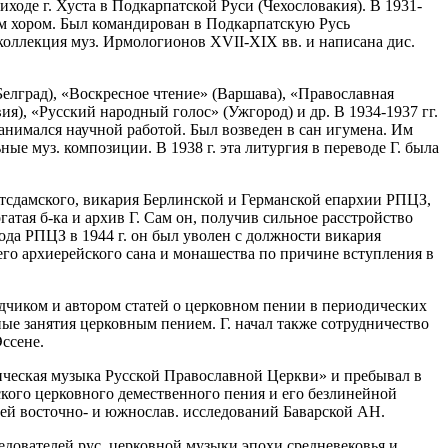
ходе г. Хуста в Подкарпатской Руси (Чехословакия). В 1931-
ым хором. Был командирован в Подкарпатскую Русь
коллекция муз. Ирмологионов XVII-XIX вв. и написана дис.
Белград), «Воскресное чтение» (Варшава), «Православная
я), «Русский народный голос» (Ужгород) и др. В 1934-1937 гг.
занимался научной работой. Был возведен в сан игумена. Им
ные муз. композиции. В 1938 г. эта литургия в переводе Г. была
 Потсдамского, викария Берлинской и Германской епархии РПЦЗ,
гатая б-ка и архив Г. Сам он, получив сильное расстройство
ода РПЦЗ в 1944 г. он был уволен с должности викария
его архиерейского сана и монашества по причине вступления в
реводчиком и автором статей о церковном пении в периодических
ые занятия церковным пением. Г. начал также сотрудничество
ссене.
ическая музыка Русской Православной Церкви» и пребывал в
сского церковного демественного пения и его безлинейной
сией восточно- и южнослав. исследований Баварской АН.
ледователей рус. церковной музыки эпохи средневековья и