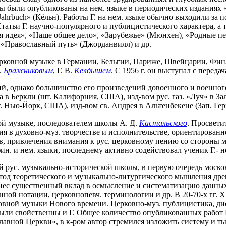
были опубликованы на нем. языке в периодических изданиях «Die 
s Jahrbuch» (Кёльн). Работы Г. на нем. языке обычно выходили за
татьи Г. научно-популярного и публицистического характера, а
 идея», «Наше общее дело», «Зарубежье» (Мюнхен), «Родные пе
 «Православный путь» (Джорданвилл) и др.
церковной музыке в Германии, Бельгии, Париже, Швейцарии, Фи
.
Бражниковым
, Г. В.
Келдышем
. С 1956 г. он выступал с пере
ний, однако большинство его произведений довоенного и военно
 в Беркли (шт. Калифорния, США), изд-вом рус. газ. «Луч» в За
 Нью-Йорк, США), изд-вом св. Андрея в Альтенбекене (Зап. Гер
ой музыке, последователем школы А. Д.
Кастальского
. Просвети
я в духовно-муз. творчестве и исполнительстве, ориентированн
ов, привлечения внимания к рус. церковному пению со стороны м
ин. и нем. языки, последнему активно содействовал ученик Г.- 
 рус. музыкально-исторической школы, в первую очередь моск
етод теоретического и музыкально-литургического мышления др
нес существенный вклад в осмысление и систематизацию данных 
нной нотации, церковнопевч. терминологии и др. В 20-70-х гг. XX
рковной музыки Нового времени. Церковно-муз. публицистика, ди
ыли свойственны и Г. Общее количество опубликованных работ Г
славной Церкви», в к-ром автор стремился изложить систему и 