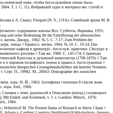
овно-певческой ниве, чтобы богослужебное пение было
004. Т. 1. С. 11). Вобравший идеи и материал мн. статей и
Письма к А. Свану; Freeport (N. Y., USA). Семейный архив М. В.
.
1; Догматич. содержание канона Вел. Субботы. Варшава, 1935;
rung und seine Bedeutung für die Entzifferung der altrussischen
сл. жизнь. Джорд., 1962. № 5. С. 7-17; Zum Problem der
 церк. певца // Правосл. жизнь. 1964. № 10. С. 19-24; Das
ое исполнение кафизм в древнерус. богослуж. практике: (Экскурс в
 знаменного роспева // Там же. 1968. С. 145-174; Страницы
 Певческой Капеллы и духовный композитор (1798-1870) // Там
ыке и о хоровом полифонич. пении в правосл. богослужении //
sischen liturgischen Gesangshandschriften mit linierter Notation.
 Серг. П., 19982. М., 20043; Diskographie des russischen
смеш. хора. Н.-Й., 1963; Антифоны степенны 8 гласов знам.
 хора. Jord., 1966.
. 1-3; Снимки с певч. рукописей к Описанию (неизд.) соловецких
j; Mit Einleit. und Komment. v. J. v. Gardner. Münch., 1976;
nch., 1984.
т.;
Velimirovi
č
M
. The Present Status of Research in Slavic Chant //
H
. Johann v. Gardner: Luentoja Venäläisestä Kirkkolaulusta. Joensuu,