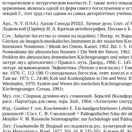
историческом и литургическом контексте. Г. также хотел пока
церковным, являлось одной из форм самого богослужения и оста
лекций Г., этот труд стал одним из самых авторитетных учебн
Арх.: N. Y. (USA). Архив Синода РПЦЗ. Личное дело; Univ. of Vir
Ледковской [
Гарднер
И
.
А
. Краткая автобиография. Письма к Б
Соч.: Забытое богатство (о пении на подобен) // Воскр. чт. Вар
Glocken als liturgisch-musikalisches Instrument in der russischen Kir
linienlosen Notationen // Musik des Ostens. Kassel, 1962. Bd. 1.
Nomenklatur der altrussischen Neumen // Die Welt der Slaven. 196
Problem des altrussischen demestischen Kirchengesanges und seiner
литург.-муз. археологию) // Правосл. путь. Джорд., 1966. С. 14
литург. музыковедения: Экфонетика: (Чтение о возгласах) // Т
же. 1970. С. 112-198; О синодальных богослуж. певч. книгах и 
Там же. 1973. С. 24-40; Kult und Kontemplation in Ost und West. Reg
Wiesbaden, 1970; System und Wesen des russischen Kirchengesanges
Kirchengesanges. Gersau, 1991r.
Муз. соч.: Сборник духовно-муз. сочинений. Берклей (Калифорн
расп.: Партитура для смеш. хора. Jord., 1964; «Аллилуия» (литур
Изд.:
Gardner
I
.
von,
Koschmieder
E
. Ein handgeschriebenes Lehrb
рукописей / Сост. С. В. Смоленский = Paläografischer Atlas der altru
Metallov
V
.
M
. Russische Semeiographie: zur Archäologie und Paläog
Лит.:
Гольдштейн
М
. Видный исследователь рус. культурной муз
Acta Musicologica. Basel, 1972. Vol. 44. P. 235-265;
Астман
М
. Д