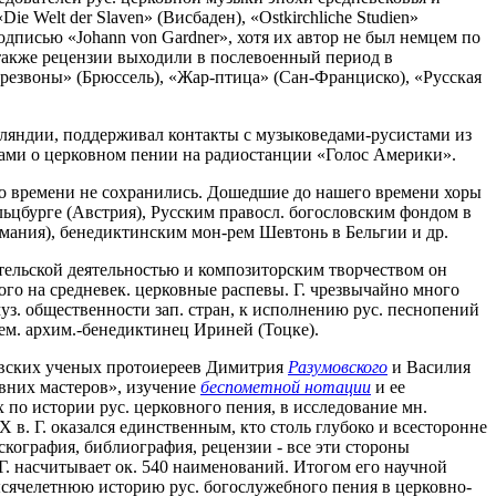
Welt der Slaven» (Висбаден), «Ostkirchliche Studien»
 подписью «Johann von Gardner», хотя их автор не был немцем по
 также рецензии выходили в послевоенный период в
резвоны» (Брюссель), «Жар-птица» (Сан-Франциско), «Русская
нляндии, поддерживал контакты с музыковедами-русистами из
дачами о церковном пении на радиостанции «Голос Америки».
го времени не сохранились. Дошедшие до нашего времени хоры
льцбурге (Австрия), Русским правосл. богословским фондом в
мания), бенедиктинским мон-рем Шевтонь в Бельгии и др.
тельской деятельностью и композиторским творчеством он
ого на средневек. церковные распевы. Г. чрезвычайно много
уз. общественности зап. стран, к исполнению рус. песнопений
нем. архим.-бенедиктинец Ириней (Тоцке).
овских ученых протоиереев Димитрия
Разумовского
и Василия
евних мастеров», изучение
беспометной нотации
и ее
по истории рус. церковного пения, в исследование мн.
 в. Г. оказался единственным, кто столь глубоко и всесторонне
скография, библиография, рецензии - все эти стороны
. насчитывает ок. 540 наименований. Итогом его научной
тысячелетнюю историю рус. богослужебного пения в церковно-