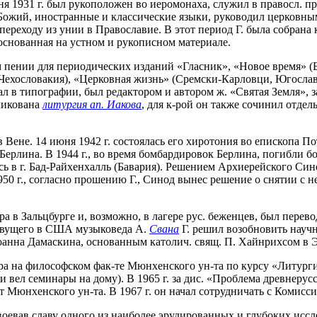
1931 г. был рукоположен во иеромонаха, служил в правосл. при
н Божий, иностранные и классические языки, руководил церковн
реходу из унии в Православие. В этот период Г. была собрана 
основанная на устном и рукописном материале.
ом пении для периодических изданий «Гласник», «Новое время» (
 Чехословакия), «Церковная жизнь» (Сремски-Карловци, Югослави
ал в типографии, был редактором и автором ж. «Святая Земля», 
бликована
литургия ап. Иакова
, для к-рой он также сочинил отдель
 в Вене. 14 июня 1942 г. состоялась его хиротония во епископа
Берлина. В 1944 г., во время бомбардировок Берлина, погибли бо
ь в г. Бад-Райхенхалль (Бавария). Решением Архиерейского Син
50 г., согласно прошению Г., Синод вынес решение о снятии с н
лавера в Зальцбурге и, возможно, в лагере рус. беженцев, был пе
 живущего в США музыковеда А.
Свана
Г. решил возобновить научн
Иоанна Дамаскина, основанным католич. свящ. П. Хайнрихсом в Э
ора на философском фак-те Мюнхенского ун-та по курсу «Литург
и вел семинары на дому). В 1965 г. за дис. «Проблема древнеру
т Мюнхенского ун-та. В 1967 г. он начал сотрудничать с Комис
завоевав славу одного из наиболее эрудированных и глубоких исс