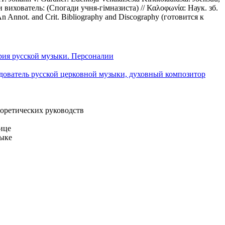
 вихователь: (Спогади учня-гiмназиста) // Καλοφωνία: Наук. зб.
An Annot. and Crit. Bibliography and Discography (готовится к
рия русской музыки. Персоналии
едователь русской церковной музыки, духовный композитор
оретических руководств
ице
зыке