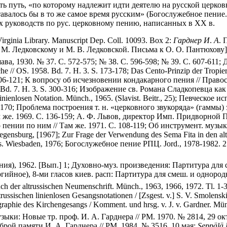
зать путь, «по которому надлежит идти деятелю на русской церк
валось бы в то же самое время русским» (Богослужебное пение. 2
ых руководств по рус. церковному пению, написанных в XX в.
ginia Library. Manuscript Dep. Coll. 10093. Box 2:
Гарднер
И
.
А
. 
. М. Ледковскому и М. В. Ледковской. Письма к О. О. Пантюхову]
шава, 1930. № 37. С. 572-575; № 38. С. 596-598; № 39. С. 607-61
che // OS. 1958. Bd. 7. H. 3. S. 173-178; Das Cento-Prinzip der Tropie
 S. 106-121; К вопросу об исчезновении кондакарного пения // Право
2. Bd. 7. H. 3. S. 300-316; Изображение св. Романа Сладкопевца как
 linienlosen Notation. Münch., 1965. (Slavist. Beitr., 25); Певческ
5-170; Проблема построения т. н. «церковного звукоряда» (гаммы)
ам же. 1969. С. 136-159; А. Ф. Львов, директор Имп. Придворной
о пении по ним // Там же. 1971. С. 108-119; Об инструмент. муз
ensburg, [1967]; Zur Frage der Verwendung des Sema Fita in den altrus
. Wiesbaden, 1976; Богослужебное пение РПЦ. Jord., 1978-1982. 2 т.
ия), 1962. [Вып.] 1; Духовно-муз. произведения: Партитура для 
гийное), 8-ми гласов киев. расп: Партитура для смеш. и однородн.
uch der altrussischen Neumenschrift. Münch., 1963, 1966, 1972. Tl
ssischen linienlosen Gesangsnotationen / [Zsgest. v.] S. V. Smolenski
raphie des Kirchengesangs / Komment. und hrsg. v. J. v. Gardner. Mü
ыки: Новые тр. проф. И. А. Гарднера // РМ. 1970. № 2814, 29 ок
оброй памяти И. А. Гарднера // РМ. 1984. № 3516, 10 мая;
Sep
pälä