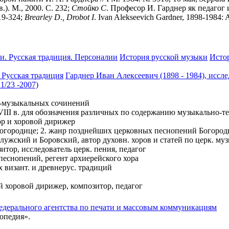
.). М., 2000. С. 232;
Стойко
С
. Професор И. Гарднер як педагог и
319-324;
Brearley
D
.
,
Drobot
I
. Ivan Alekseevich Gardner, 1898-1984: 
и. Русская традиция. Персоналии
История русской музыки
Исто
 Русская традиция
Гарднер Иван Алексеевич (1898 - 1984), иссл
/23 -2007)
о-музыкальных сочинений
II в. для обозначения различных по содержанию музыкально-те
ор и хоровой дирижер
Богородице; 2. жанр позднейших церковных песнопений Богород
лужский и Боровский, автор духовн. хоров и статей по церк. му
итор, исследователь церк. пения, педагог
песнопений, регент архиерейского хора
 визант. и древнерус. традиций
й хоровой дирижер, композитор, педагог
едерального агентства по печати и массовым коммуникациям
опедия».