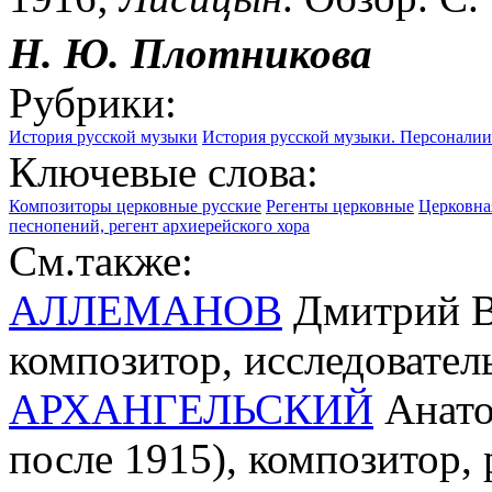
Н. Ю. Плотникова
Рубрики:
История русской музыки
История русской музыки. Персоналии
Ключевые слова:
Композиторы церковные русские
Регенты церковные
Церковна
песнопений, регент архиерейского хора
См.также:
АЛЛЕМАНОВ
Дмитрий Ва
композитор, исследователь
АРХАНГЕЛЬСКИЙ
Анато
после 1915), композитор,