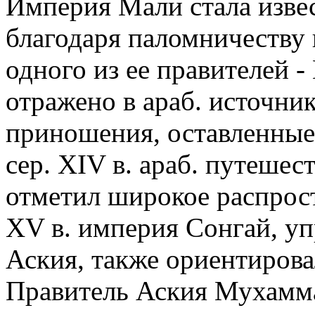
Империя Мали стала извес
благодаря паломничеству в
одного из ее правителей 
отражено в араб. источни
приношения, оставленные
сер. XIV в. араб. путешес
отметил широкое распрост
XV в. империя Сонгай, у
Аския, также ориентирова
Правитель Аския Мухамма