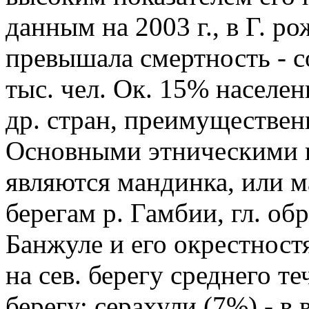
данным на 2003 г., в Г. р
превышала смертность - со
тыс. чел. Ок. 15% населе
др. стран, преимуществен
Основными этническими г
являются мандинка, или м
берегам р. Гамбии, гл. обр
Банжуле и его окрестност
на сев. берегу среднего те
берегу; серахули (7%) - в