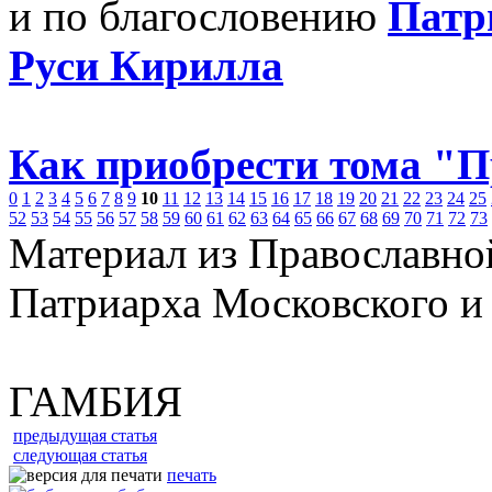
и по благословению
Патр
Руси Кирилла
Как приобрести тома "
0
1
2
3
4
5
6
7
8
9
10
11
12
13
14
15
16
17
18
19
20
21
22
23
24
25
52
53
54
55
56
57
58
59
60
61
62
63
64
65
66
67
68
69
70
71
72
73
Материал из Православно
Патриарха Московского и
ГАМБИЯ
предыдущая статья
следующая статья
печать